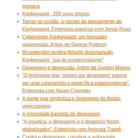
semana
Kierkegaard - 200 anos depois
Tornar-se cristão, o núcleo do pensamento de
Kierkegaard. Entrevista especial com Jonas Roos
Celebrando Kierkegaard, um pensador
apaixonado. Artigo de George Pattison
Bicentenário lembra filósofo dinamarquês
Kierkegaard, "pai do existencialismo"
Desespero e depressão. Artigo de Gordon Marino
“O fenômeno das ‘mortes por desespero’ parece
ser uma característica específica estadunidense”.
Entrevista com Noam Chomsky
A ponte que simboliza o desespero do êxodo
venezuelano
A impiedade bandida do desespero
“A injustiça, o desespero e o desprezo foram
globalizados”. Entrevista com Aminata Traoré
Contra o desespero, construir a autonomia