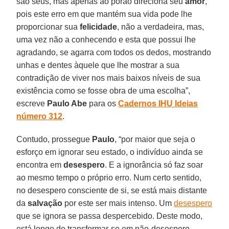
são seus, mas apenas ao porão direciona seu
amor
,
pois este erro em que mantém sua vida pode lhe
proporcionar sua
felicidade
, não a verdadeira, mas,
uma vez não a conhecendo e esta que possui lhe
agradando, se agarra com todos os dedos, mostrando
unhas e dentes àquele que lhe mostrar a sua
contradição de viver nos mais baixos níveis de sua
existência como se fosse obra de uma escolha”,
escreve
Paulo Abe
para os
Cadernos IHU Ideias
número 312
.
Contudo, prossegue
Paulo
, “por maior que seja o
esforço em ignorar seu estado, o indivíduo ainda se
encontra em
desespero
. E a ignorância só faz soar
ao mesmo tempo o próprio erro. Num certo sentido,
no desespero consciente de si, se está mais distante
da
salvação
por este ser mais intenso. Um
desespero
que se ignora se passa despercebido. Deste modo,
está longe de transformar-se em não-desespero,