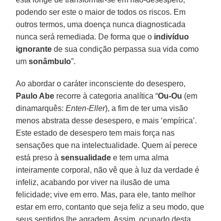
podendo ser este o maior de todos os riscos. Em
outros termos, uma doença nunca diagnosticada
nunca será remediada. De forma que o
indivíduo
ignorante
de sua condição perpassa sua vida como
um
sonâmbulo
”.
Ao abordar o caráter inconsciente do desespero,
Paulo Abe
recorre à categoria analítica “
Ou-Ou
(em
dinamarquês:
Enten-Eller
), a fim de ter uma visão
menos abstrata desse desespero, e mais ‘empírica’.
Este estado de desespero tem mais força nas
sensações que na intelectualidade. Quem aí perece
está preso à
sensualidade
e tem uma alma
inteiramente corporal, não vê que à luz da verdade é
infeliz, acabando por viver na ilusão de uma
felicidade; vive em erro. Mas, para ele, tanto melhor
estar em erro, contanto que seja feliz a seu modo, que
seus sentidos lhe agradem. Assim, ocupado desta