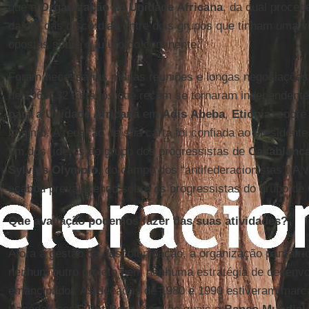
que a
Organização da Unidade Africana
, da qual proced
da dor das discórdias entre dois grupos que tinham uma 
opostas sobre o futuro do continente.
Foram necessárias muitas reuniões e longas negociações 
de 1963, 32 Estados que recém se tornaram independent
para a Unidade Africana
em
Adis
Abeba
,
Etiópia
, sobre
mínimo. A redação de sua carta foi confiada ao president
um dos líderes do grupo dos progressistas de
Casablanc
Sylvius Olympio
, do campo dos “antifederacionistas”. A 
acabou prevalecendo sobre os progressistas do grupo de
Que avaliação podemos fazer das suas atividades?
Afora a gestão da descolonização, a organização pan-af
nenhum outro projeto nem nenhuma estratégia de desenv
emancipador. As décadas de 1980 e 1990 estiveram marc