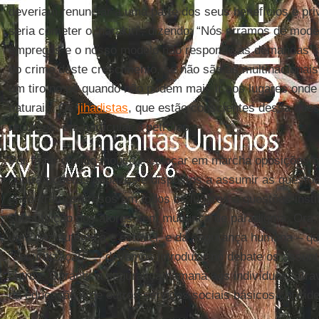
deveriam renunciar a uma parte dos seus benefícios e pri
seria cometer o ‘harakiri’, dizendo: “Nós erramos de mod
empregos e o nosso modelo não responde às demandas so
do crime deste crescimento, se não são as multinaciona
um tiro no pé quando não podem mais ir aos lugares onde
naturais. Os
jihadistas
, que estão conscientes dessa qu
recursos, em particular o petróleo.
Por fazer ouvido mouco e colocar em marcha oposições q
contra-poderes capazes e dispostos a assumir as questõe
encontramos presos em todos os lugares a questões instit
substituição dos atores sem mudança de paradigma. Ora, 
uma paz autêntica e estável, e da segurança humana – q
“securitização” –, devemos introduzir no debate os assunt
outros. Garantir a segurança humana aos indivíduos, atr
da educação e de outros serviços sociais básicos consid