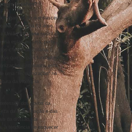
cipais desafios?
a
, organização que nasceu
icana
, criada há 53 anos.
 a
União Africana
suscita
ria estar, ou seja, perto
dos chefes de Estado. É
mos que os pais fundadores
onização. Entretanto, esta
de uma “recolonização” no
ltura da violência
nteresses dos povos da
eza da globalização e das
ais da divisão, da
, a tendência de esquecer