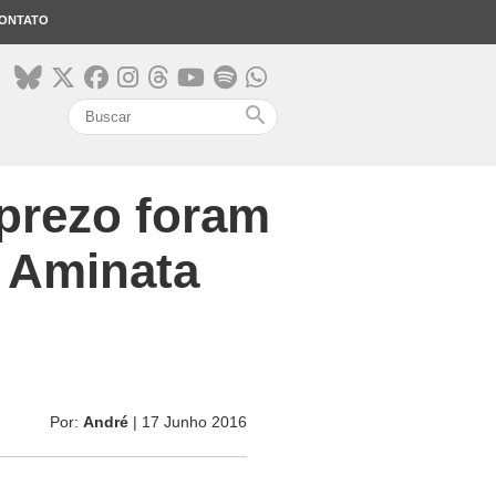
ONTATO
search
sprezo foram
m Aminata
Por:
André
| 17 Junho 2016