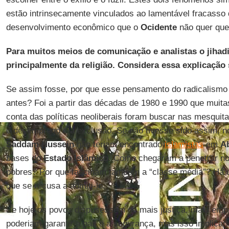
estão intrinsecamente vinculados ao lamentável fracasso
desenvolvimento econômico que o
Ocidente
não quer ques
Para muitos meios de comunicação e analistas o jihad
principalmente da religião. Considera essa explicação 
Se assim fosse, por que esse pensamento do radicalismo 
antes? Foi a partir das décadas de 1980 e 1990 que mui
conta das políticas neoliberais foram buscar nas mesquit
o desemprego e a exclusão. Se não tivesse sido assim, 
Saddam Hussein
não teriam encontrado
islamistas
em
A
bases do
Estado Islâmico
. Como chegaram a penetrar no
pobres? Por que fascinam também a “classe média”? Há u
que se recusa a admiti-lo.
Se hoje os povos dispusessem de mais justiça, mais emp
poderiam garantir a paz e a segurança, mas isso implicar