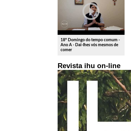
play_circle_outline
18º Domingo do tempo comum -
Ano A - Dai-lhes vós mesmos de
comer
Revista ihu on-line