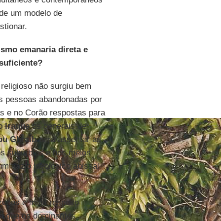
 de um modelo de
tionar.
ismo emanaria direta e
suficiente?
religioso não surgiu bem
tas pessoas abandonadas por
as e no Corão respostas para
no
Iraque
os generais de
bu Ghraib
para assentar as
s subúrbios e nos meios
m vazio ideológico abissal
regos e mais respeito
ia que os dominantes