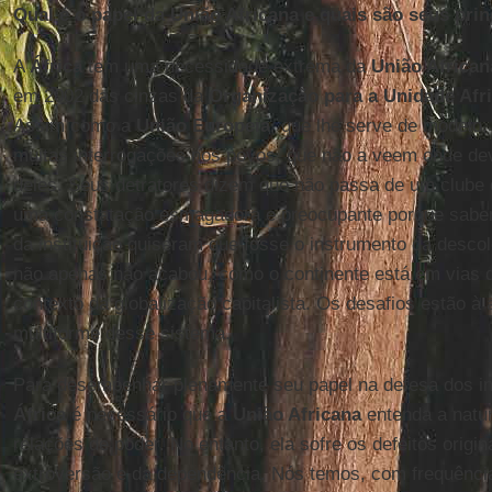
Qual é o papel da União Africana e quais são seus prin
A
África
tem uma necessidade extrema da
União African
em 2002 das cinzas da
Organização para a Unidade Afr
Assim como a
União Europeia
, que lhe serve de modelo,
muitas interrogações nos povos, que não a veem onde deve
deles. Seus detratores dizem que não passa de um clube 
uma constatação esmagadora e preocupante porque sabe
da instituição quiseram que fosse o instrumento da descol
não apenas não acabou, como o continente está em vias 
contexto da globalização capitalista. Os desafios estão à a
multiforme desse sistema.
Para desempenhar plenamente seu papel na defesa dos i
África
é necessário que a
União Africana
entenda a natur
relações de poder. No entanto, ela sofre os defeitos origin
extroversão e da dependência. Nós temos, com frequência