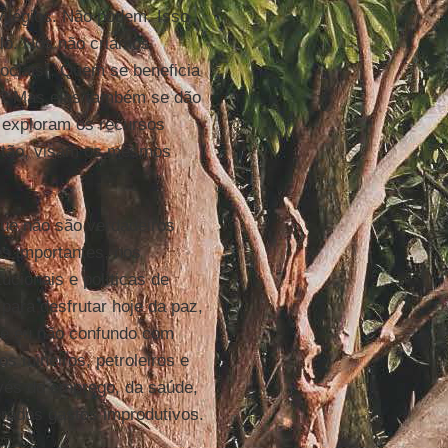
vilégios. Não podem. Isso
elo. Nós não criamos
ciais”. Quem se beneficia
is? Mas elas também se dão
 exploram os recursos
estão, visam os mesmos
ue não são verdadeiros
s importantes, nos
ucionais e políticas de
para desfrutar hoje da paz,
ue eu não confundo com
os mineiros, petroleiros e
avés do emprego, da saúde,
erados gastos improdutivos.