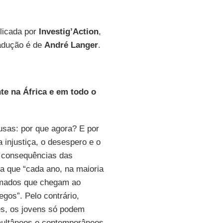
licada por
Investig’Action
,
radução é de
André Langer
.
te na África e em todo o
usas: por que agora? E por
injustiça, o desespero e o
s consequências das
va que “cada ano, na maioria
lomados que chegam ao
gos”. Pelo contrário,
es, os jovens só podem
simultâneos e contemporâneos