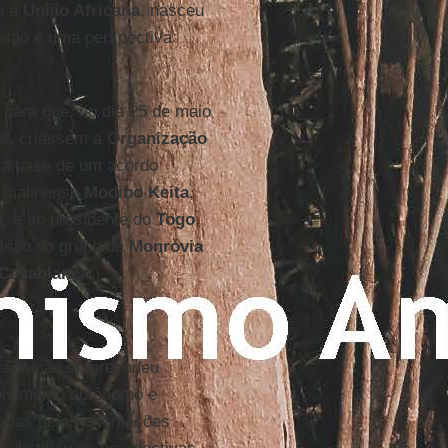
e a
União Africana
, nasceu
visão e uma perspectiva
para que, no dia 25 de maio
es, criassem a
Organização
 a base de um acordo
e malinense
Modibo Keita
,
a
, e ao presidente do
Togo
,
visão do grupo da
Monróvia
Casablanca
.
ricana não empreendeu
olvimento autônomo e
adas pelas orientações