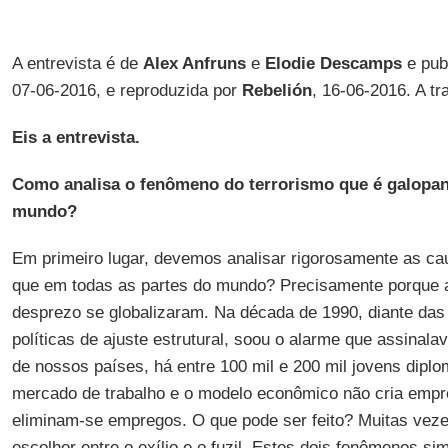
A entrevista é de
Alex Anfruns
e
Elodie Descamps
e pub
07-06-2016, e reproduzida por
Rebelión
, 16-06-2016. A t
Eis a entrevista.
Como analisa o fenômeno do terrorismo que é galopan
mundo?
Em primeiro lugar, devemos analisar rigorosamente as ca
que em todas as partes do mundo? Precisamente porque a 
desprezo se globalizaram. Na década de 1990, diante da
políticas de ajuste estrutural, soou o alarme que assinala
de nossos países, há entre 100 mil e 200 mil jovens dip
mercado de trabalho e o modelo econômico não cria empre
eliminam-se empregos. O que pode ser feito? Muitas vez
escolher entre o exílio e o fuzil. Estes dois fenômenos 