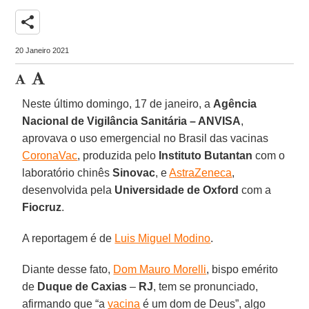
share
20 Janeiro 2021
Neste último domingo, 17 de janeiro, a
Agência
Nacional de Vigilância Sanitária – ANVISA
,
aprovava o uso emergencial no Brasil das vacinas
CoronaVac
, produzida pelo
Instituto Butantan
com o
laboratório chinês
Sinovac
, e
AstraZeneca
,
desenvolvida pela
Universidade de Oxford
com a
Fiocruz
.
A reportagem é de
Luis Miguel Modino
.
Diante desse fato,
Dom Mauro Morelli
, bispo emérito
de
Duque de Caxias
–
RJ
, tem se pronunciado,
afirmando que “a
vacina
é um dom de Deus”, algo