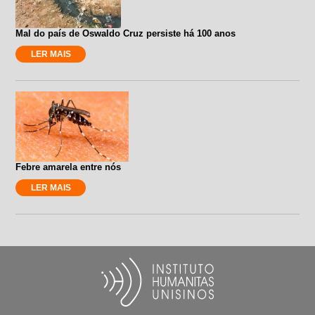
Mal do país de Oswaldo Cruz persiste há 100 anos
LER MAIS
Febre amarela entre nós
LER MAIS