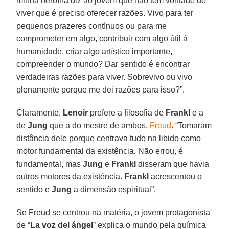
minha heroína diz ao jovem que não tem vontade de
viver que é preciso oferecer razões. Vivo para ter
pequenos prazeres contínuos ou para me
comprometer em algo, contribuir com algo útil à
humanidade, criar algo artístico importante,
compreender o mundo? Dar sentido é encontrar
verdadeiras razões para viver. Sobrevivo ou vivo
plenamente porque me dei razões para isso?”.
Claramente,
Lenoir
prefere a filosofia de
Frankl
e a
de
Jung
que a do mestre de ambos,
Freud
. “Tomaram
distância dele porque centrava tudo na libido como
motor fundamental da existência. Não errou, é
fundamental, mas
Jung
e
Frankl
disseram que havia
outros motores da existência.
Frankl
acrescentou o
sentido e
Jung
a dimensão espiritual”.
Se Freud se centrou na matéria, o jovem protagonista
de “
La voz del ángel
” explica o mundo pela química