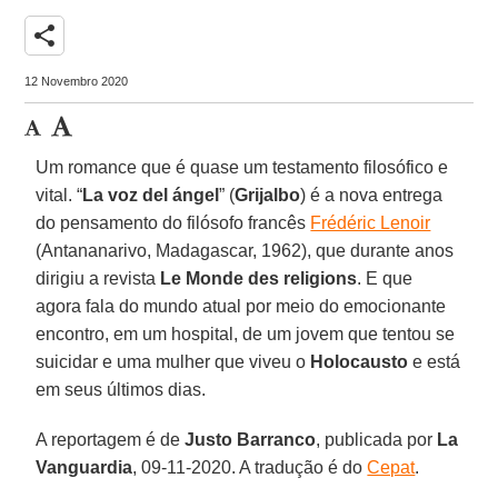
share
12 Novembro 2020
Um romance que é quase um testamento filosófico e
vital. “
La voz del ángel
” (
Grijalbo
) é a nova entrega
do pensamento do filósofo francês
Frédéric Lenoir
(Antananarivo, Madagascar, 1962), que durante anos
dirigiu a revista
Le Monde des religions
. E que
agora fala do mundo atual por meio do emocionante
encontro, em um hospital, de um jovem que tentou se
suicidar e uma mulher que viveu o
Holocausto
e está
em seus últimos dias.
A reportagem é de
Justo
Barranco
, publicada por
La
Vanguardia
, 09-11-2020. A tradução é do
Cepat
.