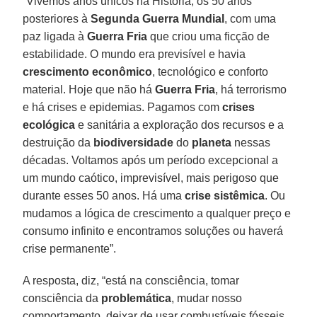
“Vivemos anos únicos na História, os 50 anos
posteriores à
Segunda
Guerra
Mundial
, com uma
paz ligada à
Guerra
Fria
que criou uma ficção de
estabilidade. O mundo era previsível e havia
crescimento
econômico
, tecnológico e conforto
material. Hoje que não há
Guerra
Fria
, há terrorismo
e há crises e epidemias. Pagamos com
crises
ecológica
e sanitária a exploração dos recursos e a
destruição da
biodiversidade
do
planeta
nessas
décadas. Voltamos após um período excepcional a
um mundo caótico, imprevisível, mais perigoso que
durante esses 50 anos. Há uma
crise
sistêmica
. Ou
mudamos a lógica de crescimento a qualquer preço e
consumo infinito e encontramos soluções ou haverá
crise permanente”.
A resposta, diz, “está na consciência, tomar
consciência da
problemática
, mudar nosso
comportamento, deixar de usar combustíveis fósseis,