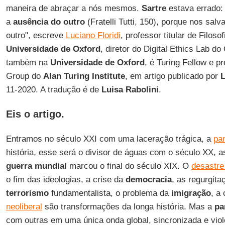
maneira de abraçar a nós mesmos.
Sartre
estava errado: 
a
ausência do outro
(Fratelli Tutti, 150), porque nos sa
outro", escreve
Luciano Floridi
, professor titular de Filos
Universidade de Oxford
, diretor do Digital Ethics Lab do 
também na
Universidade de Oxford
, é Turing Fellow e p
Group do
Alan Turing Institute
,
em artigo publicado por
11-2020. A tradução é de
Luisa Rabolini
.
Eis o artigo.
Entramos no século XXI com uma laceração trágica, a
pa
história, esse será o divisor de águas com o século XX,
guerra mundial
marcou o final do século XIX. O
desastre
o fim das ideologias, a crise da
democracia
, as regurgit
terrorismo
fundamentalista, o problema da
imigração
, a
neoliberal
são transformações da longa história. Mas a
pa
com outras em uma única onda global, sincronizada e viole