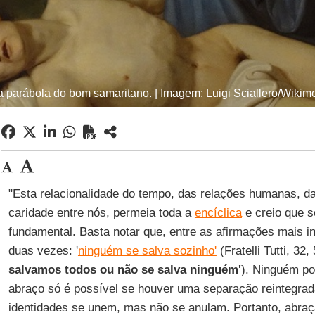
 a parábola do bom samaritano. | Imagem: Luigi Sciallero/Wik
"Esta relacionalidade do tempo, das relações humanas, d
caridade entre nós, permeia toda a
encíclica
e creio que s
fundamental. Basta notar que, entre as afirmações mais i
duas vezes: '
ninguém se salva sozinho'
(Fratelli Tutti, 32
salvamos todos ou não se salva ninguém'
). Ninguém p
abraço só é possível se houver uma separação reintegrad
identidades se unem, mas não se anulam. Portanto, abraç