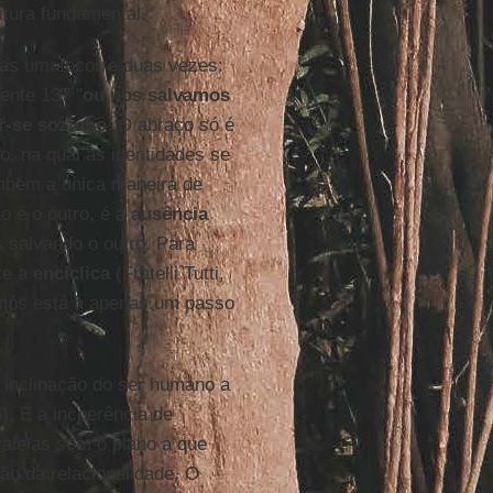
itura fundamental.
enas uma ocorre duas vezes:
mente 137 "
ou nos salvamos
r-se sozinho
. O abraço só é
, na qual as identidades se
ambém a única maneira de
o é o outro, é a
ausência
s salvando o outro. Para
te a
encíclica
(Fratelli Tutti,
e nós está a apenas um passo
a inclinação do ser humano a
66). É a incoerência de
alelas sem o plano a que
ção da relacionalidade. O