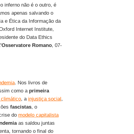
o inferno não é o outro, é
lvamos apenas salvando o
ofia e Ética da Informação da
Oxford Internet Institute,
residente do Data Ethics
L'Osservatore Romano
, 07-
ndemia
. Nos livros de
 assim como a
primeira
 climático
, a
injustiça social
,
ações
fascistas
, o
 crise do
modelo capitalista
ndemia
as saldou juntas
nta, tornando o final do