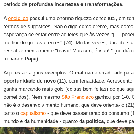
período de
profundas incertezas e transformações
.
A
encíclica
possui uma enorme riqueza conceitual, em ter
termos de sugestões. Não o digo como crente, mas com
esperança de estar entre aqueles que às vezes "[...] pod
melhor do que os crentes" (74). Muitas vezes, durante su
ressaltar mentalmente “bravo! Mas sim, é isso! " (no diál
tu para o
Papa
).
Aqui estão alguns exemplos. O
mal
não é erradicado para
oportunidade de novo
(11), com tenacidade. Acrescento: 
ganha marcando mais gols (coisas bem feitas) do que aqu
cometidos). Nem mesmo
São Francisco
ganhou por 1-0.
não é o desenvolvimento humano, que deve orientá-lo (2
tanto o
capitalismo
- que deve passar tanto do consumo (1
mundo e da humanidade - quanto da
política
, que deve pa
individualista à participação coletiva e à esperança comu