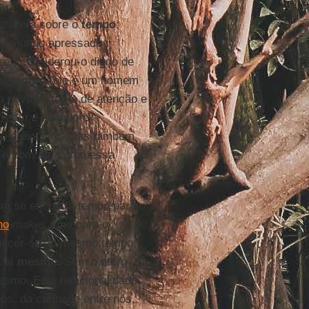
parábola sobre o
tempo
:
ste mundo apressado
ecer, considerou-o digno de
rio
tempo
(ele é um homem
 nova história, de atenção e
fredor e doando-o
po é dinheiro, mas também
to e com uma promessa
re se encontra tempo para o
no
makes time
para o
iquecer-se ao mesmo tempo,
a si mesmo
. Sem o outro
esmo. Esta relacionalidade
ós, da caridade entre nós,