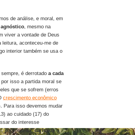
mos de análise, e moral, em
o
agnóstico
, mesmo na
em viver a vontade de Deus
a leitura, aconteceu-me de
ogo interior também se usa o
 sempre, é derrotado
a cada
por isso a partida moral se
eles que se sofrem (erros
 O
crescimento econômico
1). Para isso devemos mudar
3) ao cuidado (17) do
ssar do interesse
m, por meio da "
caridade