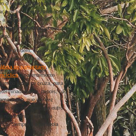
bém o
senso de vergonha
graça de nos vergonharmos
 a referência é ao
a
chave interpretativa
que
empo.
as que dividem, dos muros e
o
é a variável mais
ábola do samaritano
. A
ncíclica
, aparentemente
gem do judeu se cruza, para
eterminado ponto, depois, há
amaritano
, que em vez
linha que se conecta a outro
te novamente a linha da
sar. Sempre li a parábola