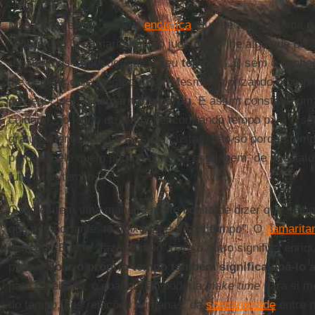
Mas compreendi, lendo a
encíclica
, que se trata de uma 
“Sobretudo [o samaritano] [ao judeu] deu-lhe algo que ne
regateamos tanto: deu-lhe o seu
tempo
. [...] sem o conh
lhe dedicar o seu tempo” (63). Mesmo valorizando o próp
de negócios), o
samaritano parou
. E assim construiu uma
cuidado, ao longo do tempo, encontrando tempo para o so
gratuitamente (139) e às suas custas, não só porque tem
porque é ele quem paga o dono da estalagem, de imedia
futura, no tempo.
O inglês tem uma maneira muito bonita de dizer que semp
que é importante:
to make time
“fazer tempo”. O
samarita
sofredor. E este "fazer tempo" para o outro significa enr
porque
doar o próprio tempo também significa doá-lo 
para recebê-lo, o doador não poderia
make time
para si m
do tempo, das relações humanas, da
solidariedade
entre n