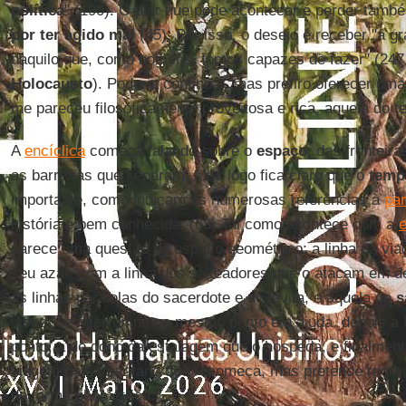
política
" (190). O pior que pode acontecer é perder tam
por ter agido mal
(45). Por isso, o desejo é receber "a 
daquilo que, como homens, fomos capazes de fazer" (247,
Holocausto
). Poderia continuar, mas prefiro oferecer um
me pareceu filosoficamente proveitosa e rica, aquela do t
A
encíclica
começa falando sobre o
espaço
, das fronteir
as barreiras que separam. Mas logo fica claro que o
temp
importante, como indicam as numerosas referências à
par
história é bem conhecida. (63) Tal como acontece com a
e
parece uma questão de espaço geométrico: a linha da via
seu azar, com a linha dos salteadores que o atacam em d
as linhas paralelas do sacerdote e do levita, e aquela do
s
disso, se interrompe no mesmo ponto e o ajuda, depois a 
ponto, a do dono da estalagem que o hospeda, e finalmen
viagem do samaritano que recomeça, mas pretende regres
de forma geométrica.