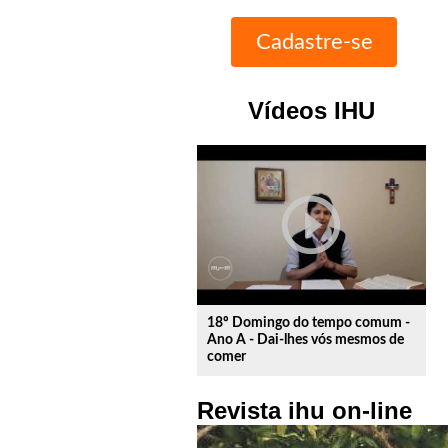
Vídeos IHU
play_circle_outline
18º Domingo do tempo comum -
Ano A - Dai-lhes vós mesmos de
comer
Revista ihu on-line