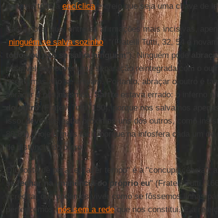
permeia toda a
encíclica
e creio que seja uma chave de le
Basta notar que, entre as afirmações mais incisivas, ap
"
ninguém se salva sozinho
" "(Fratelli Tutti, 32, 54 e nova
todos ou não se salva ninguém
"). Ninguém pode
abraça
possível se houver uma separação reintegrada com o outro
unem, mas não se anulam. Portanto, abraçar o outro é t
abraçar a nós mesmos.
Sartre
estava errado: o inferno nã
do outro
(Fratelli Tutti, 150), porque nos salvamos apena
isso, devemos estar próximos uns dos outros, como insis
80-81). Hoje é mais fácil, porque na infosfera cada um d
de distância do outro.
O oposto de parar e "fazer tempo" é a "concupiscência": 
se fechar na imanência do próprio eu
" (Fratelli Tutti, 1
acreditar que podemos viver como se fôssemos linhas par
pertencemos,
nós sem a rede
que nos constitui. É a rejei