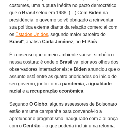
costumes, uma ruptura inédita no pacto democrático
que o
Brasil
selou em 1988. (…) Com
Biden
na
presidência, o governo se vê obrigado a reinventar
sua política externa diante da relação comercial com
os
Estados Unidos
, segundo maior parceiro do
Brasil
”, analisa
Carla
Jiménez
, no
El País
.
É consenso que o meio ambiente vai ser simbólico
nessa costura: é onde o
Brasil
vai pior aos olhos dos
observadores internacionais; e
Biden
anunciou que o
assunto está entre as quatro prioridades do início do
seu governo, junto com a
pandemia
, a
igualdade
racial
e a
recuperação
econômica
.
Segundo
O Globo
, alguns assessores de Bolsonaro
estão em uma campanha para convencê-lo a
aprofundar o pragmatismo inaugurado com a aliança
com o
Centrão
– o que poderia incluir uma reforma