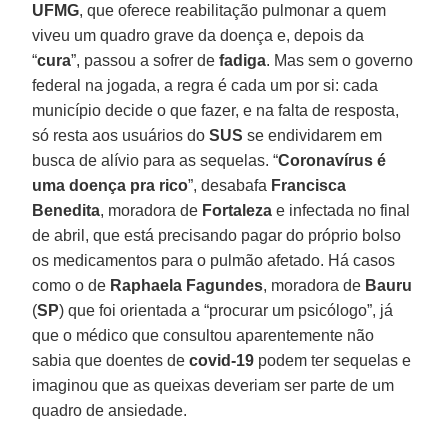
UFMG
, que oferece reabilitação pulmonar a quem
viveu um quadro grave da doença e, depois da
“
cura
”, passou a sofrer de
fadiga
. Mas sem o governo
federal na jogada, a regra é cada um por si: cada
município decide o que fazer, e na falta de resposta,
só resta aos usuários do
SUS
se endividarem em
busca de alívio para as sequelas. “
Coronavírus é
uma doença pra rico
”, desabafa
Francisca
Benedita
, moradora de
Fortaleza
e infectada no final
de abril, que está precisando pagar do próprio bolso
os medicamentos para o pulmão afetado. Há casos
como o de
Raphaela
Fagundes
, moradora de
Bauru
(
SP
) que foi orientada a “procurar um psicólogo”, já
que o médico que consultou aparentemente não
sabia que doentes de
covid-19
podem ter sequelas e
imaginou que as queixas deveriam ser parte de um
quadro de ansiedade.