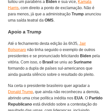
tuitou um parabéns a
Biden
e sua vice,
Kamala
Harris
, com direito a ponto de exclamação. Não é
para menos, já que a administração
Trump
anunciou
uma saída teatral da
OMS
.
Apoio a Trump
Até o fechamento desta edição às 6h35,
Jair
Bolsonaro
não tinha seguido o exemplo de outros
presidentes e se pronunciado felicitando
Biden
pela
vitória. Com isso, o
Brasil
se uniu ao
Suriname
formando a dupla de países sul-americanos que
ainda guarda silêncio sobre o resultado do pleito.
Na certa o presidente brasileiro quer agradar a
Donald Trump
, que ainda não reconheceu a derrota,
abrindo uma crise política inédita nos
EUA
. O
Partido
Republicano
está dividido sobre a contestação do
resultado das urnas, com lideranças, incluindo