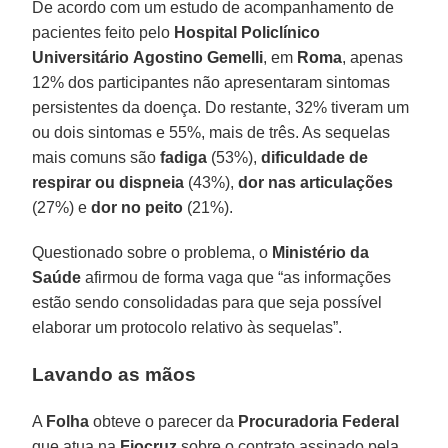
De acordo com um estudo de acompanhamento de
pacientes feito pelo
Hospital Policlínico
Universitário
Agostino Gemelli
, em
Roma
, apenas
12% dos participantes não apresentaram sintomas
persistentes da doença. Do restante, 32% tiveram um
ou dois sintomas e 55%, mais de três. As sequelas
mais comuns são
fadiga
(53%),
dificuldade de
respirar ou dispneia
(43%),
dor nas articulações
(27%) e
dor no peito
(21%).
Questionado sobre o problema, o
Ministério da
Saúde
afirmou de forma vaga que “as informações
estão sendo consolidadas para que seja possível
elaborar um protocolo relativo às sequelas”.
Lavando as mãos
A
Folha
obteve o parecer da
Procuradoria Federal
que atua na
Fiocruz
sobre o contrato assinado pela