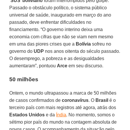
‘
SUS
’
boliviano
foram interrompidos pelo golpe.
Passado o obstáculo político, o sistema público
universal de saúde, inaugurado em março do ano
passado, deve enfrentar dificuldades no
financiamento. “O governo interino deixa uma
economia com cifras que não se viam nem mesmo
em uma das piores crises que a
Bolívia
sofreu no
governo do
UDP
nos anos oitenta do século passado.
O desemprego, a pobreza e as desigualdades
aumentaram”, pontuou
Arce
em seu discurso.
50 milhões
Ontem, o mundo ultrapassou a marca de 50 milhões
de casos confirmados de
coronavírus
. O
Brasil
é o
terceiro país com mais registros até agora, atrás dos
Estados Unidos
e da
Índia
. No momento, somos o
sétimo pior país do mundo na contagem absoluta de
novos casos. O acompanhamento da situação pelo