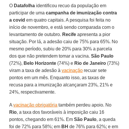
O
Datafolha
identificou recuo da população em
participar de uma
campanha de imunização contra
a covid
em quatro capitais. A pesquisa foi feita no
início de novembro, e está sendo comparada com o
levantamento de outubro.
Recife
apresenta a pior
situação. Por lá, a adesão caiu de 75% para 65%. No
mesmo período, subiu de 20% para 30% a parcela
dos que não pretendem tomar a vacina.
São Paulo
(72%),
Belo Horizonte
(74%) e
Rio de Janeiro
(73%)
viram a taxa de adesão à
vacinação
recuar sete
pontos em um mês. Enquanto isso, as taxas de
recusa para a imunização alcançaram 23%, 21% e
24%, respectivamente.
A
vacinação obrigatória
também perdeu apoio. No
Rio
, a taxa dos favoráveis à imposição caiu 16
pontos, chegando em 61%. Em
São
Paulo
, a queda
foi de 72% para 58%; em
BH
de 76% para 62%; e em