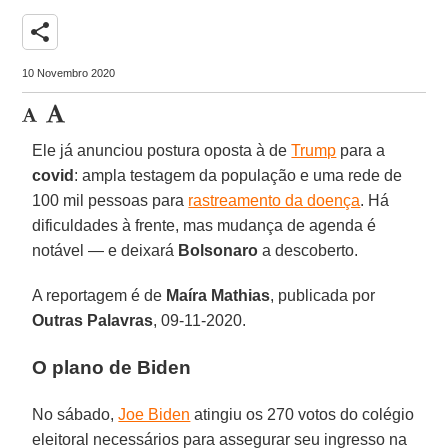
share
10 Novembro 2020
Ele já anunciou postura oposta à de
Trump
para a
covid
: ampla testagem da população e uma rede de
100 mil pessoas para
rastreamento da doença
. Há
dificuldades à frente, mas mudança de agenda é
notável — e deixará
Bolsonaro
a descoberto.
A reportagem é de
Maíra
Mathias
, publicada por
Outras
Palavras
, 09-11-2020.
O plano de Biden
No sábado,
Joe Biden
atingiu os 270 votos do colégio
eleitoral necessários para assegurar seu ingresso na