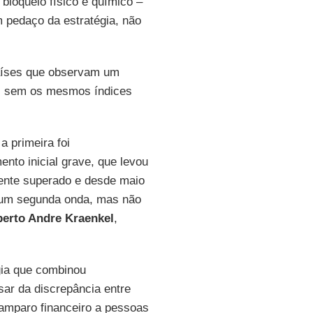
bloqueio físico e químico –
 pedaço da estratégia, não
íses que observam um
s sem os mesmos índices
 primeira foi
to inicial grave, que levou
ente superado e desde maio
 um segunda onda, mas não
erto Andre Kraenkel
,
gia que combinou
ar da discrepância entre
amparo financeiro a pessoas