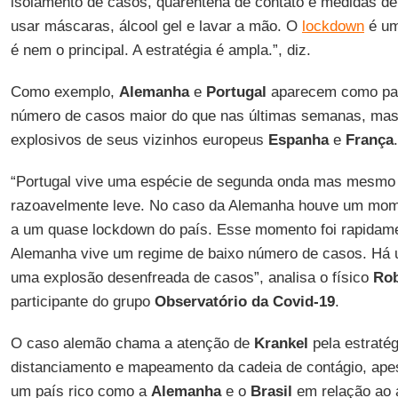
isolamento de casos, quarentena de contato e medidas de 
usar máscaras, álcool gel e lavar a mão. O
lockdown
é um
é nem o principal. A estratégia é ampla.”, diz.
Como exemplo,
Alemanha
e
Portugal
aparecem como pa
número de casos maior do que nas últimas semanas, ma
explosivos de seus vizinhos europeus
Espanha
e
França
.
“Portugal vive uma espécie de segunda onda mas mesmo a
razoavelmente leve. No caso da Alemanha houve um momen
a um quase lockdown do país. Esse momento foi rapidam
Alemanha vive um regime de baixo número de casos. Há
uma explosão desenfreada de casos”, analisa o físico
Rob
participante do grupo
Observatório da Covid-19
.
O caso alemão chama a atenção de
Krankel
pela estraté
distanciamento e mapeamento da cadeia de contágio, apes
um país rico como a
Alemanha
e o
Brasil
em relação ao 