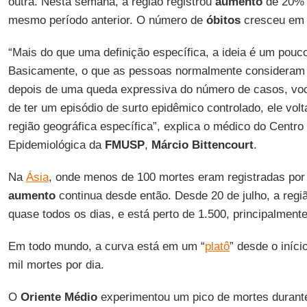
outra. Nesta semana, a região registrou
aumento
de 20% 
mesmo período anterior. O número de
óbitos
cresceu em
“Mais do que uma definição específica, a ideia é um pouco
Basicamente, o que as pessoas normalmente considera
depois de uma queda expressiva do número de casos, você
de ter um episódio de surto epidêmico controlado, ele vol
região geográfica específica”, explica o médico do Centro
Epidemiológica da
FMUSP
,
Márcio Bittencourt
.
Na
Ásia
, onde menos de 100 mortes eram registradas por 
aumento
continua desde então. Desde 20 de julho, a regi
quase todos os dias, e está perto de 1.500, principalment
Em todo mundo, a curva está em um “
platô
” desde o iníci
mil mortes por dia.
O
Oriente Médio
experimentou um pico de mortes durante