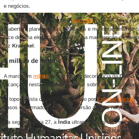
e negócios.
“A essência do processo foi:
lockdown
forte até que o núm
reabertura planejada das atividades e monitoramento de ca
face de uma elevação de casos, é a manutenção da abertu
diz
Kraenkel
.
1 milhão de mortos
A marca um
milhão
de mortos em decorrência da
Covid-1
alcançado nesta semana, jogou luz sobre cenários divers
O topo da lista de mortes é liderado por
Estados Unidos
,
casos confirmados tem uma inversão apenas no segundo e 
Na segunda-feira 27, a
Índia
ultrapassou os seis milhões 
registrados de
coronavírus
. O país é dos que mais preoc
devido à sua grande população – 1,3 bilhão de pessoas – 