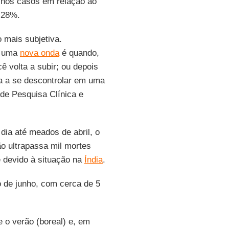
nos casos em relação ao
 28%.
 mais subjetiva.
m uma
nova onda
é quando,
 volta a subir; ou depois
ta a se descontrolar em uma
 de Pesquisa Clínica e
dia até meados de abril, o
ão ultrapassa mil mortes
e devido à situação na
Índia
.
o de junho, com cerca de 5
 o verão (boreal) e, em