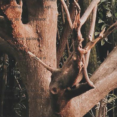
 sistema de saúde frágil.
s todos os dias, o maior
o que outros países e
da
pandemia
.
lação, tem 205 mil, e o
oite da terça-feira 29, o
diário de novas vítimas da
m “platô eterno”, explica