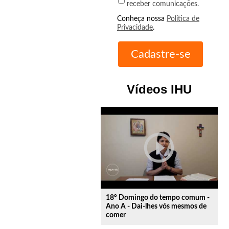
receber comunicações.
Conheça nossa
Política de
Privacidade
.
Vídeos IHU
play_circle_outline
18º Domingo do tempo comum -
Ano A - Dai-lhes vós mesmos de
comer