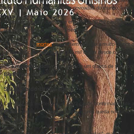
das cidades mais densamente povoadas do mundo, com um
A
Índia
registra oficialmente entre 80 e 90 mil casos novo
balanço no mundo há várias semanas.
Em termos de
mortes
, o país tem uma taxa muito menor d
registra oficialmente quase 100 mil óbitos desde o início 
Os
Estados Unidos
, com cerca de um quarto de sua popu
Brasil
mais de 140 mil.
Situação do Brasil agora
Com 142.921 mortes e 4.777.522 casos confirmados até a n
Brasil
caminha em passos lentos a uma queda no número 
doença.
A explicação não se dá por conta de “ondas”, mas sim de u