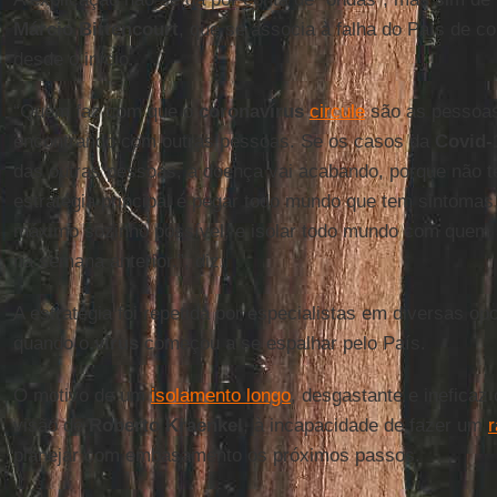
Márcio Bittencourt
, que se associa à falha do País de co
desde o início.
“Quem faz com que o
coronavírus
circule
são as pessoas
encontrando com outras pessoas. Se os casos da
Covid-
das outras pessoas, a doença vai acabando, porque não t
estratégia principal é pegar todo mundo que tem sintomas
máximo sozinho possível, e isolar todo mundo com quem 
na semana anterior.”, diz.
A estratégia foi repetida por especialistas em diversas o
quando o
vírus
começou a se espalhar pelo País.
O motivo de um
isolamento longo
, desgastante e ineficaz 
visão de
Roberto Kraenkel
, à incapacidade de fazer um
r
planejar com embasamento os próximos passos.