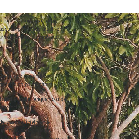
ero de casos seja baixo,
sos. A prioridade atual, em
ra de escola e comércio”,
9
em todo o mundo,
ificados da pandemia.
Brasil
e
Índia
, enquanto o de
terceiro lugar.
de casos oficialmente
upam os especialistas,
e ao fato de possuir algumas