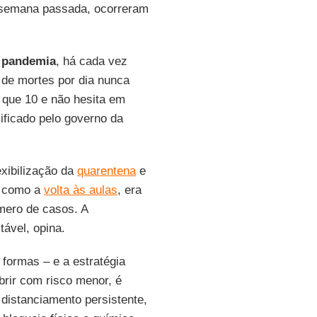
semana passada, ocorreram
.
a
pandemia
, há cada vez
 de mortes por dia nunca
 que 10 e não hesita em
ificado pelo governo da
exibilização da
quarentena
e
, como a
volta às aulas
, era
mero de casos. A
tável, opina.
 formas – e a estratégia
brir com risco menor, é
distanciamento persistente,