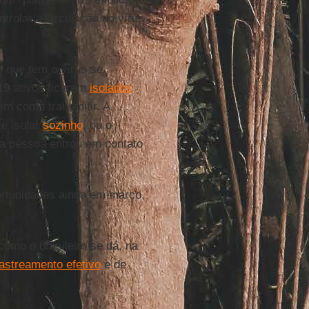
ntrolar a circulação do vírus
 que tem o vírus se
19
ativos ficarem
isolados
em como transmitir. A
 e isolar
sozinho
, ou o
a pessoa entrou em contato
portunidades ainda em março,
como o brasileiro se dá, na
astreamento efetivo
e de