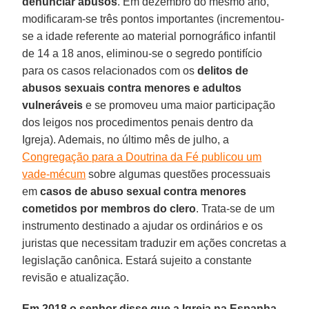
denunciar abusos
. Em dezembro do mesmo ano,
modificaram-se três pontos importantes (incrementou-
se a idade referente ao material pornográfico infantil
de 14 a 18 anos, eliminou-se o segredo pontifício
para os casos relacionados com os
delitos de
abusos sexuais contra menores e adultos
vulneráveis
e se promoveu uma maior participação
dos leigos nos procedimentos penais dentro da
Igreja). Ademais, no último mês de julho, a
Congregação para a Doutrina da Fé publicou um
vade-mécum
sobre algumas questões processuais
em
casos de abuso sexual contra menores
cometidos por membros do clero
. Trata-se de um
instrumento destinado a ajudar os ordinários e os
juristas que necessitam traduzir em ações concretas a
legislação canônica. Estará sujeito a constante
revisão e atualização.
Em 2018 o senhor disse que a Igreja na Espanha