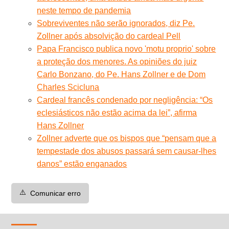
neste tempo de pandemia
Sobreviventes não serão ignorados, diz Pe.
Zollner após absolvição do cardeal Pell
Papa Francisco publica novo 'motu proprio' sobre
a proteção dos menores. As opiniões do juiz
Carlo Bonzano, do Pe. Hans Zollner e de Dom
Charles Scicluna
Cardeal francês condenado por negligência: “Os
eclesiásticos não estão acima da lei”, afirma
Hans Zollner
Zollner adverte que os bispos que “pensam que a
tempestade dos abusos passará sem causar-lhes
danos” estão enganados
⚠️
Comunicar erro