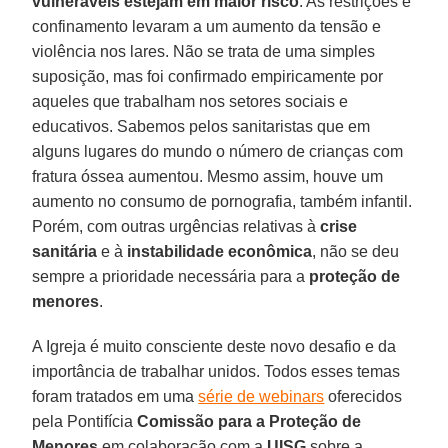
vulneráveis estejam em maior risco
. As restrições e
confinamento levaram a um aumento da tensão e
violência nos lares. Não se trata de uma simples
suposição, mas foi confirmado empiricamente por
aqueles que trabalham nos setores sociais e
educativos. Sabemos pelos sanitaristas que em
alguns lugares do mundo o número de crianças com
fratura óssea aumentou. Mesmo assim, houve um
aumento no consumo de pornografia, também infantil.
Porém, com outras urgências relativas à
crise
sanitária
e à
instabilidade econômica
, não se deu
sempre a prioridade necessária para a
proteção de
menores
.
A Igreja é muito consciente deste novo desafio e da
importância de trabalhar unidos. Todos esses temas
foram tratados em uma
série de webinars
oferecidos
pela Pontifícia
Comissão para a Proteção de
Menores
em colaboração com a
UISG
sobre a