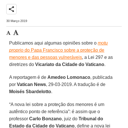
share
30 Março 2019
Publicamos aqui algumas opiniões sobre o
motu
proprio
do Papa Francisco sobre a proteção de
menores e das pessoas vulneráveis
, a Lei 297 e as
diretrizes do
Vicariato da Cidade do Vaticano
.
A reportagem é de
Amedeo Lomonaco
, publicada
por
Vatican News
, 29-03-2019. A tradução é de
Moisés Sbardelotto
.
“A nova lei sobre a proteção dos menores é um
autêntico ponto de referência”: é assim que o
professor
Carlo Bonzano
, juiz do
Tribunal do
Estado da Cidade do Vaticano
, define a nova lei