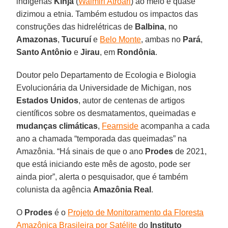
indígenas
Kinja
(
Waimiri Atroari
) ao meio e quase
dizimou a etnia. Também estudou os impactos das
construções das hidrelétricas de
Balbina
, no
Amazonas
,
Tucuruí
e
Belo Monte
, ambas no
Pará
,
Santo Antônio
e
Jirau
, em
Rondônia
.
Doutor pelo Departamento de Ecologia e Biologia
Evolucionária da Universidade de Michigan, nos
Estados
Unidos
, autor de centenas de artigos
científicos sobre os desmatamentos, queimadas e
mudanças climáticas
,
Fearnside
acompanha a cada
ano a chamada “temporada das queimadas” na
Amazônia. “Há sinais de que o ano
Prodes
de 2021,
que está iniciando este mês de agosto, pode ser
ainda pior”, alerta o pesquisador, que é também
colunista da agência
Amazônia
Real
.
O
Prodes
é o
Projeto de Monitoramento da Floresta
Amazônica Brasileira por Satélite
do
Instituto