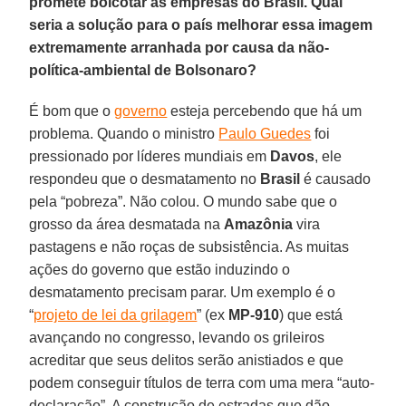
promete boicotar as empresas do Brasil. Qual
seria a solução para o país melhorar essa imagem
extremamente arranhada por causa da não-
política-ambiental de Bolsonaro?
É bom que o
governo
esteja percebendo que há um
problema. Quando o ministro
Paulo Guedes
foi
pressionado por líderes mundiais em
Davos
, ele
respondeu que o desmatamento no
Brasil
é causado
pela “pobreza”. Não colou. O mundo sabe que o
grosso da área desmatada na
Amazônia
vira
pastagens e não roças de subsistência. As muitas
ações do governo que estão induzindo o
desmatamento precisam parar. Um exemplo é o
“
projeto de lei da grilagem
” (ex
MP-910
) que está
avançando no congresso, levando os grileiros
acreditar que seus delitos serão anistiados e que
podem conseguir títulos de terra com uma mera “auto-
declaração”. A construção de estradas que dão