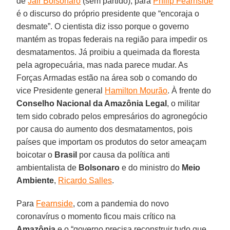
de
Jair Bolsonaro
(sem partido), para
Philip Fearnside
é o discurso do próprio presidente que “encoraja o
desmate”. O cientista diz isso porque o governo
mantém as tropas federais na região para impedir os
desmatamentos. Já proibiu a queimada da floresta
pela agropecuária, mas nada parece mudar. As
Forças Armadas estão na área sob o comando do
vice Presidente general
Hamilton Mourão
. À frente do
Conselho Nacional da Amazônia Legal
, o militar
tem sido cobrado pelos empresários do agronegócio
por causa do aumento dos desmatamentos, pois
países que importam os produtos do setor ameaçam
boicotar o
Brasil
por causa da política anti
ambientalista de
Bolsonaro
e do ministro do
Meio
Ambiente
,
Ricardo Salles
.
Para
Fearnside
, com a pandemia do novo
coronavírus o momento ficou mais crítico na
Amazônia
e o “governo precisa reconstruir tudo que