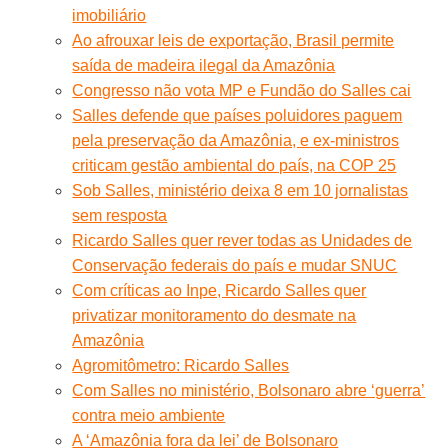
imobiliário
Ao afrouxar leis de exportação, Brasil permite
saída de madeira ilegal da Amazônia
Congresso não vota MP e Fundão do Salles cai
Salles defende que países poluidores paguem
pela preservação da Amazônia, e ex-ministros
criticam gestão ambiental do país, na COP 25
Sob Salles, ministério deixa 8 em 10 jornalistas
sem resposta
Ricardo Salles quer rever todas as Unidades de
Conservação federais do país e mudar SNUC
Com críticas ao Inpe, Ricardo Salles quer
privatizar monitoramento do desmate na
Amazônia
Agromitômetro: Ricardo Salles
Com Salles no ministério, Bolsonaro abre ‘guerra’
contra meio ambiente
A ‘Amazônia fora da lei’ de Bolsonaro