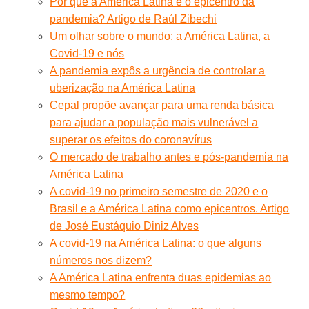
Por que a América Latina é o epicentro da
pandemia? Artigo de Raúl Zibechi
Um olhar sobre o mundo: a América Latina, a
Covid-19 e nós
A pandemia expôs a urgência de controlar a
uberização na América Latina
Cepal propõe avançar para uma renda básica
para ajudar a população mais vulnerável a
superar os efeitos do coronavírus
O mercado de trabalho antes e pós-pandemia na
América Latina
A covid-19 no primeiro semestre de 2020 e o
Brasil e a América Latina como epicentros. Artigo
de José Eustáquio Diniz Alves
A covid-19 na América Latina: o que alguns
números nos dizem?
A América Latina enfrenta duas epidemias ao
mesmo tempo?