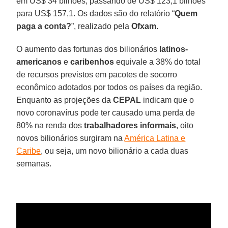
em US$ 34 bilhões, passando de US$ 123,1 bilhões
para US$ 157,1. Os dados são do relatório “
Quem
paga a conta?
”, realizado pela
Ofxam
.
O aumento das fortunas dos bilionários
latinos-
americanos
e
caribenhos
equivale a 38% do total
de recursos previstos em pacotes de socorro
econômico adotados por todos os países da região.
Enquanto as projeções da
CEPAL
indicam que o
novo coronavírus pode ter causado uma perda de
80% na renda dos
trabalhadores informais
, oito
novos bilionários surgiram na
América Latina e
Caribe
, ou seja, um novo bilionário a cada duas
semanas.