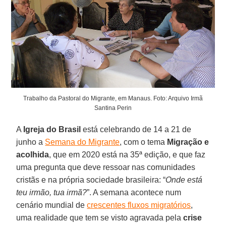
Trabalho da Pastoral do Migrante, em Manaus. Foto: Arquivo Irmã
Santina Perin
A
Igreja do Brasil
está celebrando de 14 a 21 de
junho a
Semana do Migrante
, com o tema
Migração e
acolhida
, que em 2020 está na 35ª edição, e que faz
uma pregunta que deve ressoar nas comunidades
cristãs e na própria sociedade brasileira: “
Onde está
teu irmão, tua irmã?
”. A semana acontece num
cenário mundial de
crescentes fluxos migratórios
,
uma realidade que tem se visto agravada pela
crise