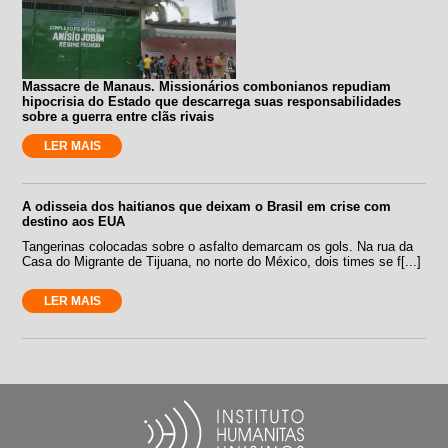
Massacre de Manaus. Missionários combonianos repudiam
hipocrisia do Estado que descarrega suas responsabilidades
sobre a guerra entre clãs rivais
LER MAIS
A odisseia dos haitianos que deixam o Brasil em crise com
destino aos EUA
Tangerinas colocadas sobre o asfalto demarcam os gols. Na rua da
Casa do Migrante de Tijuana, no norte do México, dois times se f[...]
LER MAIS