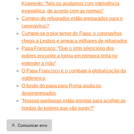
Krajewski: “Nós os ajudamos com inteligência
evangélica, de acordo com as normas”
Campos de refugiados estão preparados para o
coronavírus?
Cumpre-se o pior temor do Papa: o coronavírus
chega a Lesbos e ameaça milhares de refugiados
Papa Francisco: “Que o grito silencioso dos
pobres encontre a Igreja em primeira linha no
estender a mão”
O Papa Francisco e o combate à globalização da
indiferença
O fundo do papa para Roma ajuda os
desempregados
“Nossas paróquias estão prontas para acolher as
hordas de pobres que vão surgir?”
⚠️
Comunicar erro