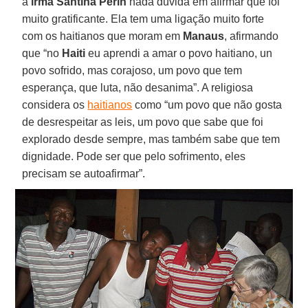
a
irmã Santina Perin
nada duvida em afirmar que foi
muito gratificante. Ela tem uma ligação muito forte
com os haitianos que moram em
Manaus
, afirmando
que “no
Haiti
eu aprendi a amar o povo haitiano, un
povo sofrido, mas corajoso, um povo que tem
esperança, que luta, não desanima”. A religiosa
considera os
haitianos
como “um povo que não gosta
de desrespeitar as leis, um povo que sabe que foi
explorado desde sempre, mas também sabe que tem
dignidade. Pode ser que pelo sofrimento, eles
precisam se autoafirmar”.