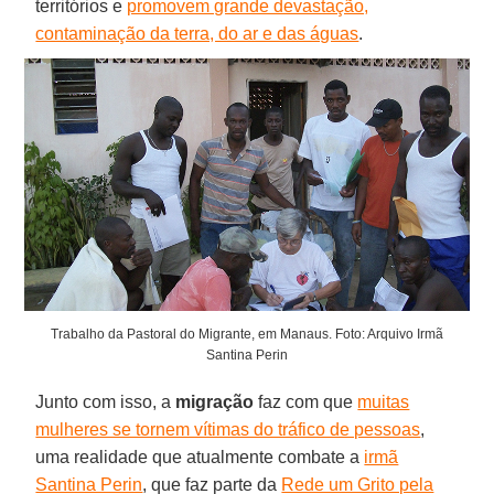
territórios e
promovem grande devastação,
contaminação da terra, do ar e das águas
.
Trabalho da Pastoral do Migrante, em Manaus. Foto: Arquivo Irmã
Santina Perin
Junto com isso, a
migração
faz com que
muitas
mulheres se tornem vítimas do tráfico de pessoas
,
uma realidade que atualmente combate a
irmã
Santina Perin
, que faz parte da
Rede um Grito pela