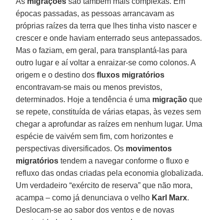
As
migrações
são também mais complexas. Em
épocas passadas, as pessoas arrancavam as
próprias raízes da terra que lhes tinha visto nascer e
crescer e onde haviam enterrado seus antepassados.
Mas o faziam, em geral, para transplantá-las para
outro lugar e aí voltar a enraizar-se como colonos. A
origem e o destino dos
fluxos migratórios
encontravam-se mais ou menos previstos,
determinados. Hoje a tendência é uma
migração
que
se repete, constituída de várias etapas, às vezes sem
chegar a aprofundar as raízes em nenhum lugar. Uma
espécie de vaivém sem fim, com horizontes e
perspectivas diversificados. Os
movimentos
migratórios
tendem a navegar conforme o fluxo e
refluxo das ondas criadas pela economia globalizada.
Um verdadeiro “exército de reserva” que não mora,
acampa – como já denunciava o velho
Karl Marx
.
Deslocam-se ao sabor dos ventos e de novas