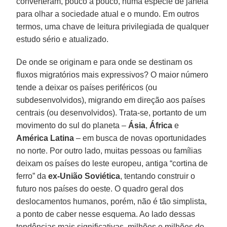
converteram, pouco a pouco, numa espécie de janela
para olhar a sociedade atual e o mundo. Em outros
termos, uma chave de leitura privilegiada de qualquer
estudo sério e atualizado.
De onde se originam e para onde se destinam os
fluxos migratórios mais expressivos? O maior número
tende a deixar os países periféricos (ou
subdesenvolvidos), migrando em direção aos países
centrais (ou desenvolvidos). Trata-se, portanto de um
movimento do sul do planeta –
Ásia
,
África
e
América Latina
– em busca de novas oportunidades
no norte. Por outro lado, muitas pessoas ou famílias
deixam os países do leste europeu, antiga “cortina de
ferro” da
ex-União Soviética
, tentando construir o
futuro nos países do oeste. O quadro geral dos
deslocamentos humanos, porém, não é tão simplista,
a ponto de caber nesse esquema. Ao lado dessas
tendências mais significativas, milhões e milhões de