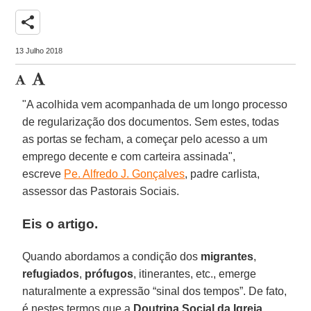
share
13 Julho 2018
"A acolhida vem acompanhada de um longo processo
de regularização dos documentos. Sem estes, todas
as portas se fecham, a começar pelo acesso a um
emprego decente e com carteira assinada",
escreve
Pe. Alfredo J. Gonçalves
, padre carlista,
assessor das Pastorais Sociais.
Eis o artigo.
Quando abordamos a condição dos
migrantes
,
refugiados
,
prófugos
, itinerantes, etc., emerge
naturalmente a expressão “sinal dos tempos”. De fato,
é nestes termos que a
Doutrina Social da Igreja