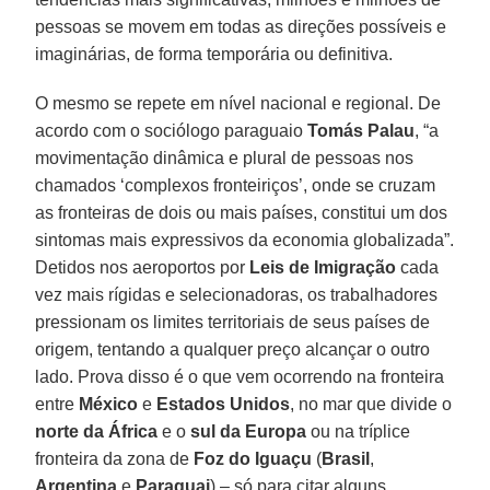
pessoas se movem em todas as direções possíveis e
imaginárias, de forma temporária ou definitiva.
O mesmo se repete em nível nacional e regional. De
acordo com o sociólogo paraguaio
Tomás Palau
, “a
movimentação dinâmica e plural de pessoas nos
chamados ‘complexos fronteiriços’, onde se cruzam
as fronteiras de dois ou mais países, constitui um dos
sintomas mais expressivos da economia globalizada”.
Detidos nos aeroportos por
Leis de Imigração
cada
vez mais rígidas e selecionadoras, os trabalhadores
pressionam os limites territoriais de seus países de
origem, tentando a qualquer preço alcançar o outro
lado. Prova disso é o que vem ocorrendo na fronteira
entre
México
e
Estados Unidos
, no mar que divide o
norte da África
e o
sul da Europa
ou na tríplice
fronteira da zona de
Foz do Iguaçu
(
Brasil
,
Argentina
e
Paraguai
) – só para citar alguns