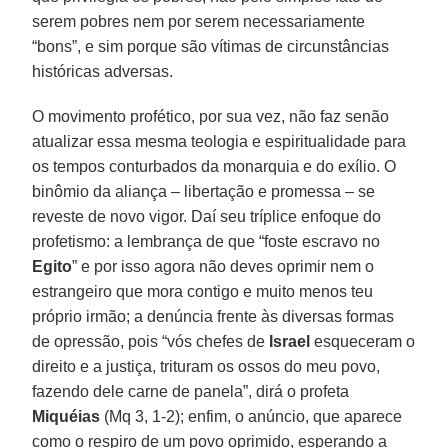
serem pobres nem por serem necessariamente
“bons”, e sim porque são vítimas de circunstâncias
históricas adversas.
O movimento profético, por sua vez, não faz senão
atualizar essa mesma teologia e espiritualidade para
os tempos conturbados da monarquia e do exílio. O
binômio da aliança – libertação e promessa – se
reveste de novo vigor. Daí seu tríplice enfoque do
profetismo: a lembrança de que “foste escravo no
Egito
” e por isso agora não deves oprimir nem o
estrangeiro que mora contigo e muito menos teu
próprio irmão; a denúncia frente às diversas formas
de opressão, pois “vós chefes de
Israel
esqueceram o
direito e a justiça, trituram os ossos do meu povo,
fazendo dele carne de panela”, dirá o profeta
Miquéias
(Mq 3, 1-2); enfim, o anúncio, que aparece
como o respiro de um povo oprimido, esperando a