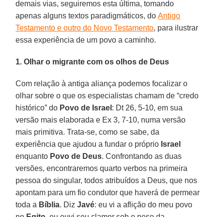
demais vias, seguiremos esta última, tomando
apenas alguns textos paradigmáticos, do
Antigo
Testamento e outro do Novo Testamento
, para ilustrar
essa experiência de um povo a caminho.
1. Olhar o migrante com os olhos de Deus
Com relação à antiga aliança podemos focalizar o
olhar sobre o que os especialistas chamam de “credo
histórico” do
Povo de Israel
: Dt 26, 5-10, em sua
versão mais elaborada e Ex 3, 7-10, numa versão
mais primitiva. Trata-se, como se sabe, da
experiência que ajudou a fundar o próprio
Israel
enquanto
Povo de Deus
. Confrontando as duas
versões, encontraremos quarto verbos na primeira
pessoa do singular, todos atribuídos a Deus, que nos
apontam para um fio condutor que haverá de permear
toda a
Bíblia
. Diz
Javé
: eu vi a aflição do meu povo
no
Egito
, eu ouvi seu clamor sob o peso da