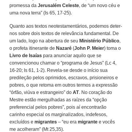
promessa da
Jerusalém Celeste
, de “um novo céu e
uma nova terra” (Is 65, 17-25).
Quanto aos textos neotestamentários, podemos deter-
nos sobre dois textos de relevância fundamental. De
um lado, logo na abertura de seu
Ministério Público
,
o profeta itinerante de
Nazaré
(
John P. Meier
) toma o
Livro de Isaías
para anunciar aquilo que se
convencionou chamar o “programa de Jesus” (Lc 4,
16-20; Is 61, 1-2). Revela-se desde o início sua
predileção pelos oprimidos, escravos, prisioneiros e
pobres, o que retoma em outros termos a expressão
“órfão, viúva e estrangeiro” do
AT
. No coração do
Mestre estão mergulhadas as raízes da “opção
preferencial pelos pobres”, pois aí encontrarão
carinho especial os marginalizados, indefesos,
excluídos e
migrantes
– “eu era
migrante
e vocês
me acolheram” (Mt 25,35).