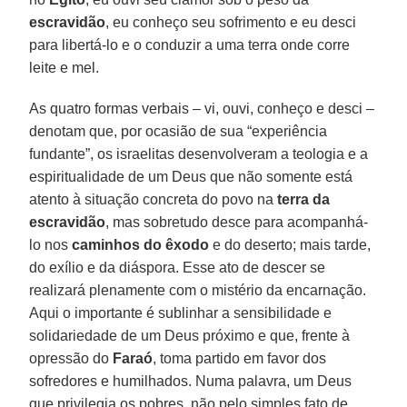
escravidão
, eu conheço seu sofrimento e eu desci
para libertá-lo e o conduzir a uma terra onde corre
leite e mel.
As quatro formas verbais – vi, ouvi, conheço e desci –
denotam que, por ocasião de sua “experiência
fundante”, os israelitas desenvolveram a teologia e a
espiritualidade de um Deus que não somente está
atento à situação concreta do povo na
terra da
escravidão
, mas sobretudo desce para acompanhá-
lo nos
caminhos do êxodo
e do deserto; mais tarde,
do exílio e da diáspora. Esse ato de descer se
realizará plenamente com o mistério da encarnação.
Aqui o importante é sublinhar a sensibilidade e
solidariedade de um Deus próximo e que, frente à
opressão do
Faraó
, toma partido em favor dos
sofredores e humilhados. Numa palavra, um Deus
que privilegia os pobres, não pelo simples fato de