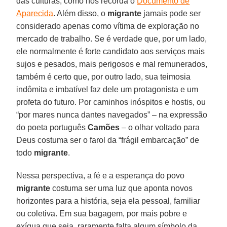
das culturas, como nos recorda o
Documento de
Aparecida
. Além disso, o
migrante
jamais pode ser
considerado apenas como vítima de exploração no
mercado de trabalho. Se é verdade que, por um lado,
ele normalmente é forte candidato aos serviços mais
sujos e pesados, mais perigosos e mal remunerados,
também é certo que, por outro lado, sua teimosia
indômita e imbatível faz dele um protagonista e um
profeta do futuro. Por caminhos inóspitos e hostis, ou
“por mares nunca dantes navegados” – na expressão
do poeta português
Camões
– o olhar voltado para
Deus costuma ser o farol da “frágil embarcação” de
todo
migrante
.
Nessa perspectiva, a fé e a esperança do povo
migrante
costuma ser uma luz que aponta novos
horizontes para a história, seja ela pessoal, familiar
ou coletiva. Em sua bagagem, por mais pobre e
exígua que seja, raramente falta algum símbolo da