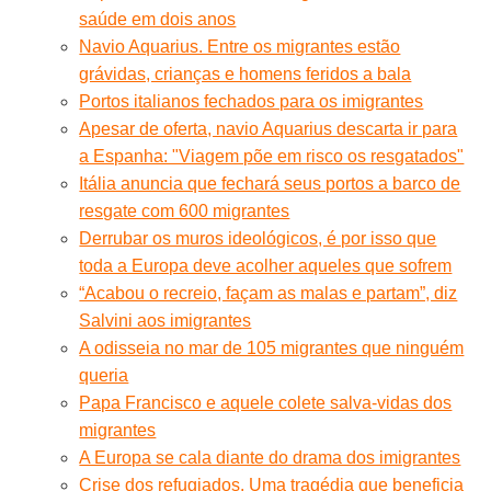
saúde em dois anos
Navio Aquarius. Entre os migrantes estão
grávidas, crianças e homens feridos a bala
Portos italianos fechados para os imigrantes
Apesar de oferta, navio Aquarius descarta ir para
a Espanha: "Viagem põe em risco os resgatados"
Itália anuncia que fechará seus portos a barco de
resgate com 600 migrantes
Derrubar os muros ideológicos, é por isso que
toda a Europa deve acolher aqueles que sofrem
“Acabou o recreio, façam as malas e partam”, diz
Salvini aos imigrantes
A odisseia no mar de 105 migrantes que ninguém
queria
Papa Francisco e aquele colete salva-vidas dos
migrantes
A Europa se cala diante do drama dos imigrantes
Crise dos refugiados. Uma tragédia que beneficia