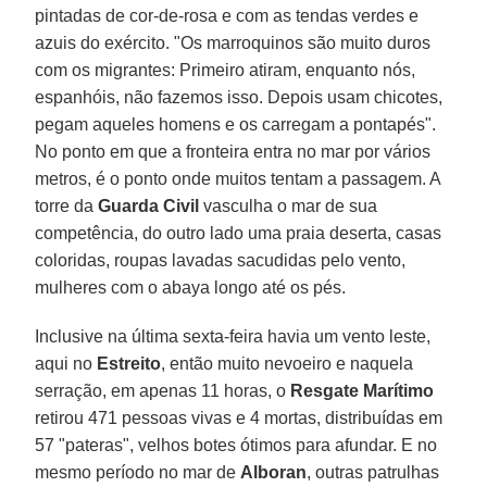
pintadas de cor-de-rosa e com as tendas verdes e
azuis do exército. "Os marroquinos são muito duros
com os migrantes: Primeiro atiram, enquanto nós,
espanhóis, não fazemos isso. Depois usam chicotes,
pegam aqueles homens e os carregam a pontapés".
No ponto em que a fronteira entra no mar por vários
metros, é o ponto onde muitos tentam a passagem. A
torre da
Guarda Civil
vasculha o mar de sua
competência, do outro lado uma praia deserta, casas
coloridas, roupas lavadas sacudidas pelo vento,
mulheres com o abaya longo até os pés.
Inclusive na última sexta-feira havia um vento leste,
aqui no
Estreito
, então muito nevoeiro e naquela
serração, em apenas 11 horas, o
Resgate Marítimo
retirou 471 pessoas vivas e 4 mortas, distribuídas em
57 "pateras", velhos botes ótimos para afundar. E no
mesmo período no mar de
Alboran
, outras patrulhas