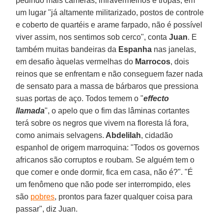
pedindo mais câmeras, infravermelhos e tropas, em
um lugar "já altamente militarizado, postos de controle
e coberto de quartéis e arame farpado, não é possível
viver assim, nos sentimos sob cerco", conta
Juan
. E
também muitas bandeiras da
Espanha
nas janelas,
em desafio àquelas vermelhas do
Marrocos
, dois
reinos que se enfrentam e não conseguem fazer nada
de sensato para a massa de bárbaros que pressiona
suas portas de aço. Todos temem o "
effecto
llamada
", o apelo que o fim das lâminas cortantes
terá sobre os negros que vivem na floresta lá fora,
como animais selvagens.
Abdelilah
, cidadão
espanhol de origem marroquina: "Todos os governos
africanos são corruptos e roubam. Se alguém tem o
que comer e onde dormir, fica em casa, não é?". "É
um fenômeno que não pode ser interrompido, eles
são
pobres
, prontos para fazer qualquer coisa para
passar", diz Juan.