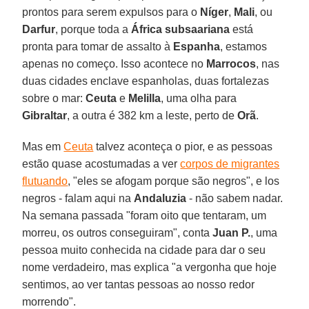
prontos para serem expulsos para o
Níger
,
Mali
, ou
Darfur
, porque toda a
África subsaariana
está
pronta para tomar de assalto à
Espanha
, estamos
apenas no começo. Isso acontece no
Marrocos
, nas
duas cidades enclave espanholas, duas fortalezas
sobre o mar:
Ceuta
e
Melilla
, uma olha para
Gibraltar
, a outra é 382 km a leste, perto de
Orã
.
Mas em
Ceuta
talvez aconteça o pior, e as pessoas
estão quase acostumadas a ver
corpos de migrantes
flutuando
, "eles se afogam porque são negros", e los
negros - falam aqui na
Andaluzia
- não sabem nadar.
Na semana passada "foram oito que tentaram, um
morreu, os outros conseguiram", conta
Juan P.
, uma
pessoa muito conhecida na cidade para dar o seu
nome verdadeiro, mas explica "a vergonha que hoje
sentimos, ao ver tantas pessoas ao nosso redor
morrendo".