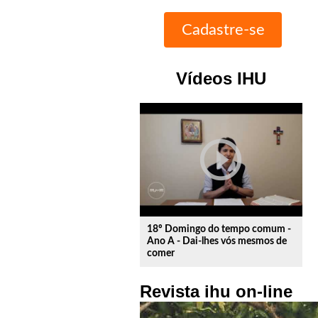
Vídeos IHU
play_circle_outline
18º Domingo do tempo comum -
Ano A - Dai-lhes vós mesmos de
comer
Revista ihu on-line