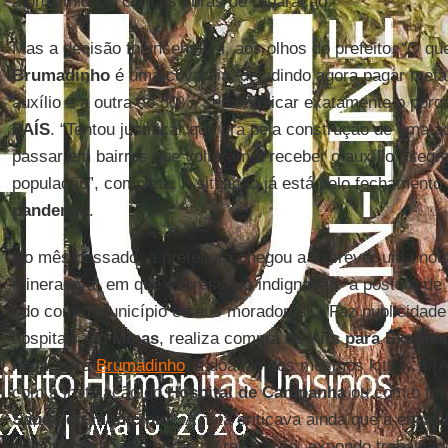
a proximidade com as obras de reparação.
Mas a decisão foi insensível, aos olhos do prefeito. “O q
Brumadinho
é uma covardia, decidindo agora pagar met
auxílio e a outra só 50%, sem explicar exatamente o porqu
PAÍS
. “Tentou justificar que era pela construção de uma a
passar em bairros que voltaram a receber o auxílio integra
população”, completa. A situação já está pelo fechamento
pandemia
.
No mês passado, a prefeitura chegou a escrever uma nota 
mineradora, em que expressava indignação “à postura de
tido com o município e seus moradores”. “Faz publicidad
hospitais em
Minas
, realiza compra de
Kits para Exames
nega, para
Brumadinho
, a doação dos mesmos kits (...) [
com a instalação do
Hospital de Campanha
ou com o ref
Saúde do município
". A nota criticava ainda que a empr
de isolamento nas obras de reparação, expondo trabalhad