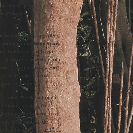
parcelas e quitado em
 decisão sobre a
ue os municípios suportem
ssociação dos Municípios
undo
Salvador
, não havia
o plano de aproveitamento
rios. “Logo, não há razão
, que ressalta que os
 sim de produção.
), prefeito de
Nova Lima
e
 retomar as operações
direta e indireta de outros
ivas à Circulação de
s
). Nesta quarta-feira, 10 de