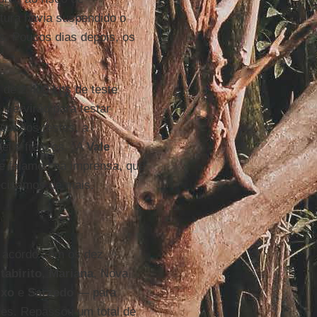
tura havia suspendido o
s. Poucos dias depois, os
de 2.400 kits de teste
 servirão para testar
lém dos testes, a
el e frascos. “A
Vale
e falamos na imprensa, que
recisamos de mais.
 acordo com os dez
Itabirito
,
Mariana
, Nova
ixo
e
Sarzedo
― para
des. Repassou um total de