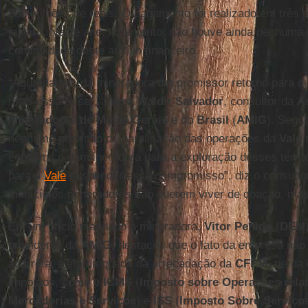
258 milhões de reais. O pagamento foi realizado em três 
janeiro. Neste ano, no entanto, não houve ainda nenhuma
continuidade deste auxílio financeiro.
“Aguardamos da mineradora um promissor retorno para q
mais essa crise”, afirma
Waldir
Salvador
, consultor da
A
Mineradores de Minas Gerais
e do
Brasil
(
AMIG
). Seg
nenhuma previsão de paralisação das operações da
Vale
n
econômico da mineradora para a exploração desses territó
para a
Vale
suspender esse compromisso”, diz o consultor
municípios mineradores não querem viver de doação, mas
Em um ofício mandado à mineradora,
Vitor Penido
(
DEM
presidente da
AMIG
, destacou que o fato da empresa não
acarreta, além da queda da arrecadação da
CFEM
, perda 
impostos, como o
ICMS
(
Imposto sobre Operações relat
Mercadorias e Serviços
) e
ISS
(
Imposto Sobre
Serviço