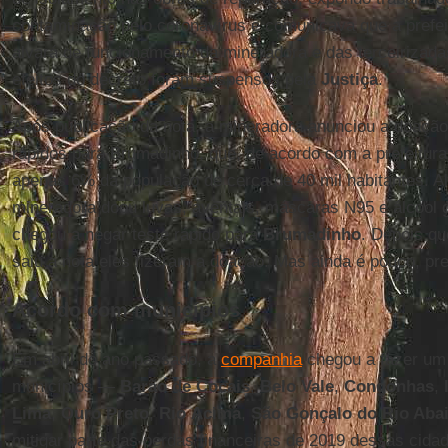
contaminação pelo coronavírus e comunicava que a prefei
alvará de funcionamento da mineradora e das terceirizada
efeitos do decreto foram suspensos pela
Justiça
.
Após publicação da nota, a mineradora anunciou a doação 
rápidos para Brumadinho, que, de acordo com a prefeitura,
apenas 6% da população de cerca de 40 mil habitantes. A
mineradora doou luvas, aventais, máscaras N95 e álcool g
chegou a negar teste rápido para
Brumadinho
. Depois qu
saiu a nota eles fizeram a doação. Mas ainda é pouco, p
Acordo com municípios
Em abril do ano passado, a
companhia
chegou a fazer um
municípios ―
Barão de
Cocais
,
Belo
Vale
,
Congonhas
,
Lima
,
Ouro
Preto
,
Rio
Acima
,
São Gonçalo do Rio Aba
mitigar parte das perdas financeiras de 2019 dessas cida