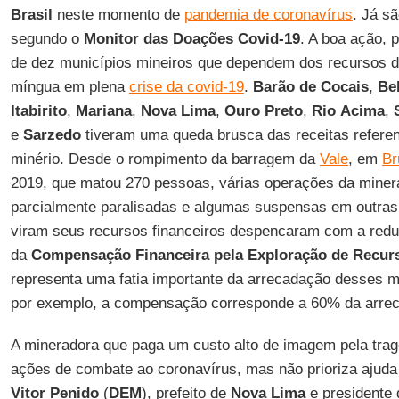
Brasil
neste momento de
pandemia de coronavírus
. Já s
segundo o
Monitor das Doações Covid-19
. A boa ação, 
de dez municípios mineiros que dependem dos recursos d
míngua em plena
crise da covid-19
.
Barão de Cocais
,
Be
Itabirito
,
Mariana
,
Nova
Lima
,
Ouro
Preto
,
Rio
Acima
,
e
Sarzedo
tiveram uma queda brusca das receitas referen
minério. Desde o rompimento da barragem da
Vale
, em
Br
2019, que matou 270 pessoas, várias operações da mine
parcialmente paralisadas e algumas suspensas em outras
viram seus recursos financeiros despencaram com a redu
da
Compensação Financeira pela Exploração de Recur
representa uma fatia importante da arrecadação desses 
por exemplo, a compensação corresponde a 60% da arrec
A mineradora que paga um custo alto de imagem pela trag
ações de combate ao coronavírus, mas não prioriza ajuda
Vitor Penido
(
DEM
), prefeito de
Nova Lima
e presidente 