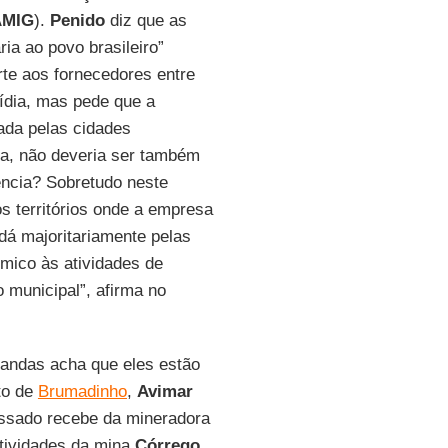
AMIG
).
Penido
diz que as
ia ao povo brasileiro”
rte aos fornecedores entre
ídia, mas pede que a
ada pelas cidades
a, não deveria ser também
rência? Sobretudo neste
os territórios onde a empresa
dá majoritariamente pelas
ômico às atividades de
o municipal”, afirma no
gandas acha que eles estão
to de
Brumadinho
,
Avimar
passado recebe da mineradora
tividades da mina
Córrego