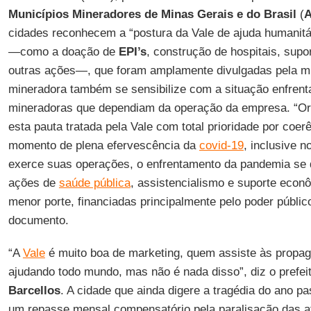
Municípios Mineradores de Minas Gerais e do Brasil
(
cidades reconhecem a “postura da Vale de ajuda humanitár
―como a doação de
EPI’s
, construção de hospitais, supo
outras ações―, que foram amplamente divulgadas pela m
mineradora também se sensibilize com a situação enfrent
mineradoras que dependiam da operação da empresa. “Or
esta pauta tratada pela Vale com total prioridade por coe
momento de plena efervescência da
covid-19
, inclusive n
exerce suas operações, o enfrentamento da pandemia se 
ações de
saúde pública
, assistencialismo e suporte econ
menor porte, financiadas principalmente pelo poder públic
documento.
“A
Vale
é muito boa de marketing, quem assiste às propa
ajudando todo mundo, mas não é nada disso”, diz o prefei
Barcellos
. A cidade que ainda digere a tragédia do ano 
um repasse mensal compensatório pela paralisação das a