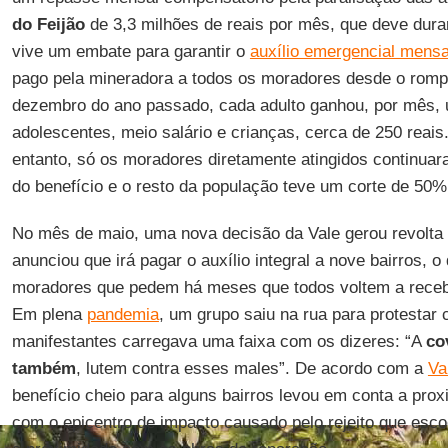
do Feijão
de 3,3 milhões de reais por mês, que deve dura
vive um embate para garantir o
auxílio emergencial mensa
pago pela mineradora a todos os moradores desde o romp
dezembro do ano passado, cada adulto ganhou, por mês, 
adolescentes, meio salário e crianças, cerca de 250 reais.
entanto, só os moradores diretamente atingidos continuar
do benefício e o resto da população teve um corte de 50% 
No mês de maio, uma nova decisão da Vale gerou revolta 
anunciou que irá pagar o auxílio integral a nove bairros, o
moradores que pedem há meses que todos voltem a receber
Em plena
pandemia
, um grupo saiu na rua para protestar
manifestantes carregava uma faixa com os dizeres: “A
co
também
, lutem contra esses males”. De acordo com a
Va
benefício cheio para alguns bairros levou em conta a pr
com o epicentro de impacto causado pelo rejeito que es