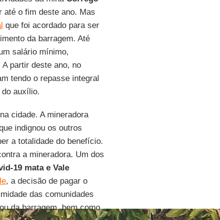
r até o fim deste ano. Mas
l
que foi acordado para ser
imento da barragem. Até
um salário mínimo,
 A partir deste ano, no
am tendo o repasse integral
do auxílio.
na cidade. A mineradora
 que indignou os outros
 a totalidade do benefício.
 contra a mineradora. Um dos
vid-19 mata e Vale
le
, a decisão de pagar o
oximidade das comunidades
coou da barragem, bem como