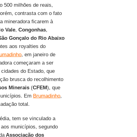
ão 500 milhões de reais,
porém, contrasta com o fato
a mineradora ficarem à
lo
Vale
,
Congonhas
,
São Gonçalo do Rio Abaixo
tes aos royalties do
umadinho
, em janeiro de
radora começaram a ser
 cidades do Estado, que
ção brusca do recolhimento
sos Minerais
(
CFEM
), que
municípios. Em
Brumadinho
,
adação total.
édia, tem se vinculado a
 aos municípios, segundo
da
Associação dos