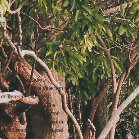
ue a
Vale
está fazendo com
ade da cidade 100% do
ê”, diz o prefeito ao
EL
dutora, mas ela não irá
l. Isso revoltou a
 dos comércios inerente à
oficial de repúdio à
 desrespeito que a
Vale
tem
e de investimentos em
 Rápidos da covid-19
e
A
Vale
] sequer se importou
orço do
sistema público de
esa não respeitava as regras
ores ao risco de