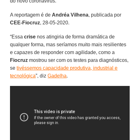
do novo coronavírus.
A reportagem é de
Andréa Vilhena
, publicada por
CEE-Fiocruz
, 28-05-2020.
“Essa
crise
nos atingiria de forma dramática de
qualquer forma, mas seríamos muito mais resilientes
e capazes de responder com agilidade, como a
Fiocruz
mostrou ser com os testes para diagnósticos,
se
tivéssemos capacidade produtiva, industrial e
tecnológica
”, diz
Gadelha
.