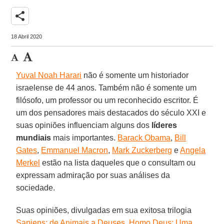
share
18 Abril 2020
Yuval Noah Harari
não é somente um historiador
israelense de 44 anos. Também não é somente um
filósofo, um professor ou um reconhecido escritor. É
um dos pensadores mais destacados do século XXI e
suas opiniões influenciam alguns dos
líderes
mundiais
mais importantes.
Barack Obama
,
Bill
Gates
,
Emmanuel Macron
,
Mark Zuckerberg
e
Angela
Merkel
estão na lista daqueles que o consultam ou
expressam admiração por suas análises da
sociedade.
Suas opiniões, divulgadas em sua exitosa trilogia
Sapiens: de Animais a Deuses
,
Homo Deus: Uma