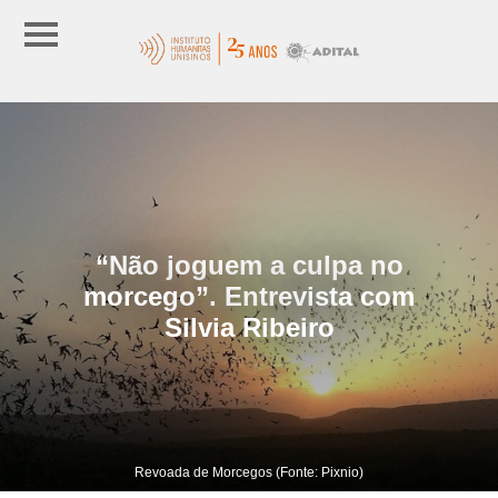
“Não joguem a culpa no
morcego”. Entrevista com
Silvia Ribeiro
Revoada de Morcegos (Fonte: Pixnio)