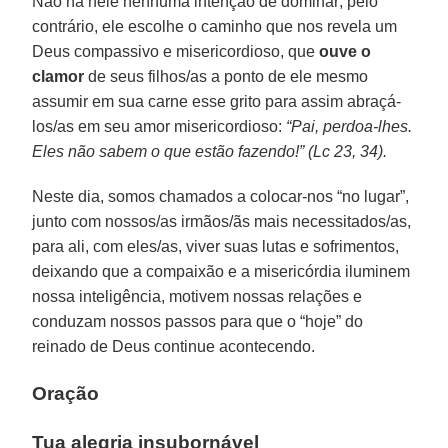
Não há nele nenhuma intenção de dominar; pelo
contrário, ele escolhe o caminho que nos revela um
Deus compassivo e misericordioso, que
ouve o
clamor
de seus filhos/as a ponto de ele mesmo
assumir em sua carne esse grito para assim abraçá-
los/as em seu amor misericordioso:
“Pai, perdoa-lhes.
Eles não sabem o que estão fazendo!” (Lc 23, 34).
Neste dia, somos chamados a colocar-nos “no lugar”,
junto com nossos/as irmãos/ãs mais necessitados/as,
para ali, com eles/as, viver suas lutas e sofrimentos,
deixando que a compaixão e a misericórdia iluminem
nossa inteligência, motivem nossas relações e
conduzam nossos passos para que o “hoje” do
reinado de Deus continue acontecendo.
Oração
Tua alegria insubornável