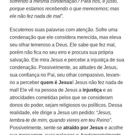
sofrendo a mesma condenação? Para nós, é justo,
porque estamos recebendo o que merecemos; mas
ele não fez nada de mal”.
Escutemos suas palavras com atenção. Sofre uma
condenação que ele considera merecida, mas eleva
seu olhar temeroso a Deus. Ele sabe que fez mal,
porém não fica no seu erro e procura sua própria
salvação. Ele mira Jesus e percebe a injustiça de sua
condenação. Possivelmente, as atitudes de Jesus,
sua confiança no Pai, seu olhar compassivo, levam-
no a perceber
quem é Jesus
! Jesus não fez nada de
mal! Ele vê na pessoa de Jesus a
injustiça
e as
atrocidades cometidas pelos que se consideram
donos do poder, sejam religiosos ou políticos. Dessa
realidade, ele dirige a Jesus um pedido:
“Jesus,
lembra-te de mim, quando vieres em teu Reino”
.
Possivelmente, sente-se
atraído por Jesus
e acolhe