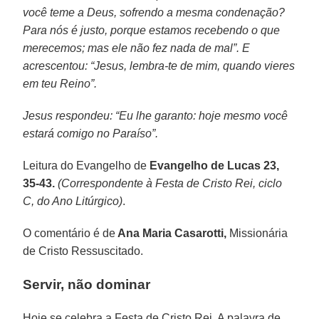
você teme a Deus, sofrendo a mesma condenação?
Para nós é justo, porque estamos recebendo o que
merecemos; mas ele não fez nada de mal”. E
acrescentou: “Jesus, lembra-te de mim, quando vieres
em teu Reino”.
Jesus respondeu: “Eu lhe garanto: hoje mesmo você
estará comigo no Paraíso”.
Leitura do Evangelho de
Evangelho de Lucas 23,
35-43.
(Correspondente à Festa de Cristo Rei, ciclo
C, do Ano Litúrgico)
.
O comentário é de
Ana Maria Casarotti,
Missionária
de Cristo Ressuscitado.
Servir, não dominar
Hoje se celebra a Festa de Cristo Rei. A palavra de