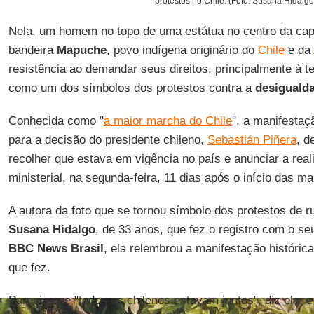
protestos no Chile. (Foto: Susana Hidalgo
Nela, um homem no topo de uma estátua no centro da cap
bandeira
Mapuche
, povo indígena originário do
Chile
e da
resistência ao demandar seus direitos, principalmente à 
como um dos símbolos dos protestos contra a
desiguald
Conhecida como "
a maior marcha do Chile
", a manifestaç
para a decisão do presidente chileno,
Sebastián Piñera
, d
recolher que estava em vigência no país e anunciar a rea
ministerial, na segunda-feira, 11 dias após o início das m
A autora da foto que se tornou símbolo dos protestos de ru
Susana
Hidalgo
, de 33 anos, que fez o registro com o se
BBC News Brasil
, ela relembrou a manifestação históric
que fez.
Parecia que "todos os chilenos estavam juntos", diz ela, 