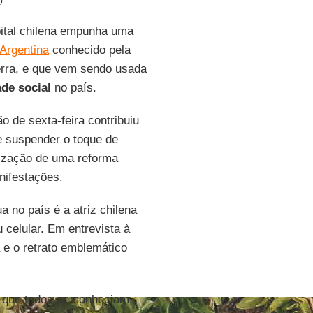
)
ital chilena empunha uma
Argentina
conhecido pela
terra, e que vem sendo usada
ade
social
no país.
ão de sexta-feira contribuiu
e suspender o toque de
lização de uma reforma
anifestações.
a no país é a atriz chilena
u celular. Em entrevista à
a e o retrato emblemático
e que todos se conheciam.