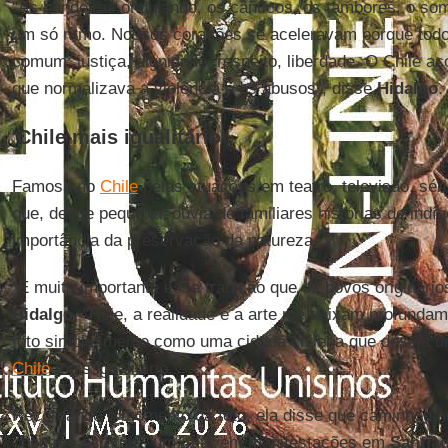
"As bandeiras ondulando, os cânticos, os tambores, o s
um só ritmo. Nossos corações se aceleravam porque tod
comum: justiça, dignidade, respeito, liberdade. O Chile ac
que normalizava a violência e os abusos", disse
Hidalgo
.
'Chile mais igualitário'
Famosa no
Chile
pelas atuações em teatro, televisão, séri
que, desde pequena, ouvia de familiares histórias de ind
importância da preservação da natureza.
"É muito importante essa tradição que os povos originário
Hidalgo
. "Hoje, a realidade e a arte me deixam profunda
foto simplesmente como uma cidadã chilena que deseja u
Chile
mais igualitário."
Recordando o momento da foto, ela disse que caminhou n
chegar à estátua, "um ímã" em manifestações em
Santia