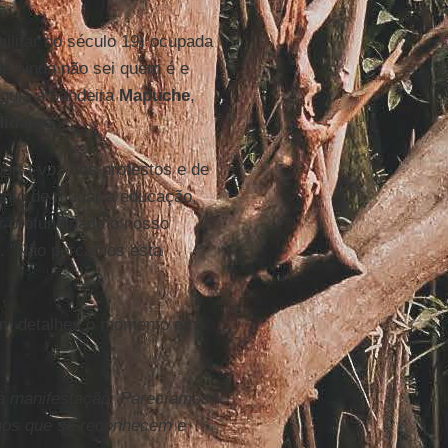
ilitar do século 19) ocupada
e ainda não sei quem é e
rguia a bandeira
Mapuche
,
Hidalgo
.
orta-voz dos protestos e de
mento de mudar a educação,
r profundidade o nosso
co". "Não percamos esta
em detalhes o momento em
à manifestação. Parecíamos
lhos que se reconhecem e