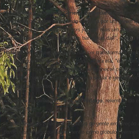
"E lá estava a estátua do
General
Baquedano
(um herói m
pelo povo, por todos nós, sendo montada por um jovem qu
que gostaria de saber. Eram dois jovens, mas um deles e
que aparecia linda entre todas as bandeiras dali", contou
Hidalgo
tem a preocupação de não ser transformada em p
enfatizar que é uma "simples cidadã". Para ela, "é o mo
para que se crie a oportunidade de se conhecer com maio
patrimônio cultural, intangível, político social e geográfi
oportunidade", disse.
A seguir o depoimento de
Susana
Hidalgo
, relembrando 
que fez a foto.
"Caminhávamos pelas ruas repletas de gente em direção 
partículas de algo que ia enchendo como glóbulos verme