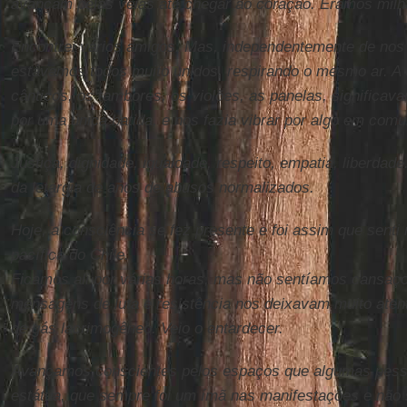
avançam pelas veias até chegar ao coração. Éramos milh
Encontrei vários amigos. Mas, independentemente de no
estávamos todos muito unidos, respirando o mesmo ar. A 
cânticos, os tambores, os violões, as panelas, significav
por uma única batida, e nos fazia vibrar por algo em com
Justiça, dignidade, igualdade, respeito, empatia, liberdade
da letargia de anos de abusos normalizados.
Hoje, a consciência se fez presente e foi assim que senti
pacífica do Chile.
Ficamos ali por várias horas, mas não sentíamos cansaç
mensagens de luta e resistência nos deixavam muito at
de gás lacrimogêneo. Veio o entardecer.
Avançamos conscientes pelos espaços que algumas pess
estátua, que sempre foi um ímã nas manifestações e não 