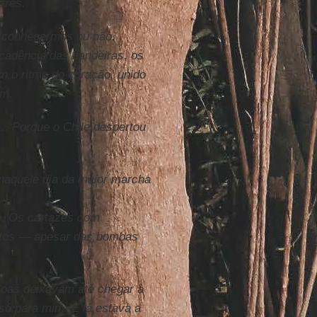
ares.
s conhecermos ou não,
cadência das bandeiras, os
am o ritmo do coração, unido
um.
... Porque o Chile despertou
 naquele dia da maior marcha
o. Os cartazes com
entos — apesar das bombas
oas deixavam até chegar à
só para mim. E lá estava a