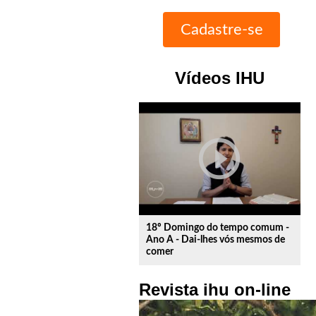
Vídeos IHU
play_circle_outline
18º Domingo do tempo comum -
Ano A - Dai-lhes vós mesmos de
comer
Revista ihu on-line