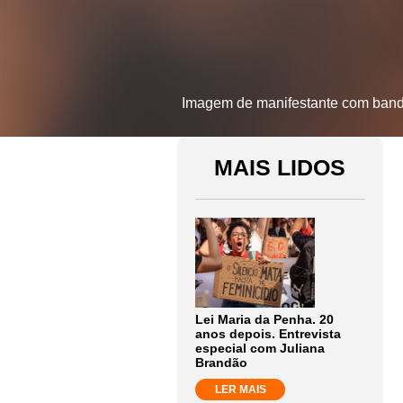
Imagem de manifestante com bandei
MAIS LIDOS
Lei Maria da Penha. 20
anos depois. Entrevista
especial com Juliana
Brandão
LER MAIS