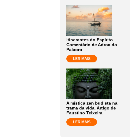
Itinerantes do Espírito.
Comentário de Adroaldo
Palaoro
LER MAIS
A mística zen budista na
trama da vida. Artigo de
Faustino Teixeira
LER MAIS