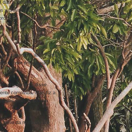
om das panelas seguiam em
os vibrávamos por algo em
ordou da letargia de anos,
es e cinema, a atriz conta
ígenas, com ênfase na
s nos legaram", disse
mente comovida. Mas fiz a
m país mais justo, um
o meio da multidão até
go
.