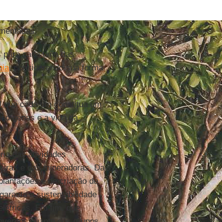
mentadas:
es para cada uma das
ia
, considerando sua forma
tal que cada um constitua um
indígenas e a vida da
ria das atividades
leiras e das mineradoras. Da
lantações e de criação de
garanta a sustentabilidade
elétricas. Em fim, que
governos quanto dos grupos