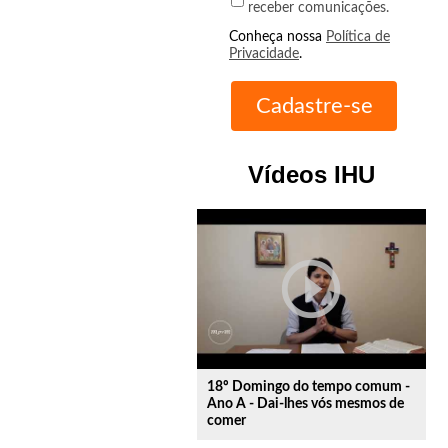
receber comunicações.
Conheça nossa
Política de
Privacidade
.
Vídeos IHU
play_circle_outline
18º Domingo do tempo comum -
Ano A - Dai-lhes vós mesmos de
comer