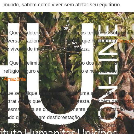
mundo, sabem como viver sem afetar seu equilíbrio.
Consequentemente as medidas deveriam ser assim imple
1. Que se determinem legalmente os territórios suficient
diversas nacionalidades indígenas que habitam na
Amazôn
de viver e de interagir com a natureza.
2. Que a delimitação e a localização dos territórios seja 
refúgio seguro e a base de sustento e nutrição dos povos 
Amazônia
.
Que se aplique a estes territórios uma significativa morató
extrativistas que prejudicam a floresta, também das petro
mesma forma se discuta seriamente a implementação de p
gado que implicam desflorestação. Especialmente que se 
para uma eventual abertura de estradas e de centrais hidr
cessem as intervenções predatórias tanto por parte dos 