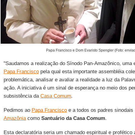
Papa Francisco e Dom Evaristo Spengler (Foto: enviad
"Saudamos a realização do Sínodo Pan-Amazônico, uma ext
Papa Francisco
pela qual esta importante assembléia cole
problemática, analisar e avaliar a realidade a luz da Pala
ação. A iniciativa é um sinal de esperança no meio dos 
subsistência da
Casa Comum
.
Pedimos ao
Papa Francisco
e a todos os padres sinodais
Amazônia
como
Santuário
da Casa
Comum
.
Esta declaratória seria um chamado espiritual e profético