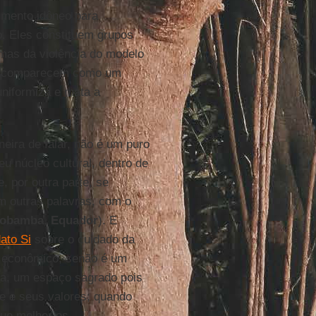
umento idôneo para
o. Eles constituem grupos
mas da violência do modelo
po comparecem como um
niformiza e mata a
eira de falar, não é um puro
u núcleo cultural, dentro de
 por outra parte, se
m outras palavras, com o
iobamba
,
Equador
). E
ato Si
sobre o cuidado da
econômico, senão é um
a, um espaço sagrado pois
de e seus valores; quando
que melhor os