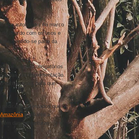
os sua autoridade, no marco
al de acordo com os usos e
itude, sentido-se parte da
porque não são obrigatórios
a a sua não implementação.
nternacionais para que
as.
 pedir que os estados que
Amazônia
mediante a
 vem das conjunturas