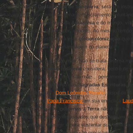
Desta forma, a
Declaratória
de
Santuário
, será um instr
salvaguardar os povos indígenas em isolamento voluntári
humanos mais vulneráveis da
Amazônia
e do mundo, víti
econômico global, depredador, imposto. Ao mesmo tem
testemunho de resistência a esta
globocolonização
que u
diversidade e a vida da humanidade e do planeta.
“
Para
o indígena
,
a terra é mãe
. Não se trata de uma man
sentimentalismo. O
povo
indígena
considera, dentro de se
seu pensamento, a terra como sua mãe… pensamento que,
identifica com o pensamento das
Sagradas
Escrituras
, e
pensamento de Deus” (
Dom Leônidas Proaño
, bispo de
R
acrescenta ainda o
Papa Francisco
em sua encíclica
Laud
Casa
Comum
. “Para os
indígenas
a
Terra
não é um bem 
dom de Deus e de seus antepassados que descansam nel
o necessitam para interagir e para sustentar sua identida
permanecem em seus territórios, são precisamente eles 