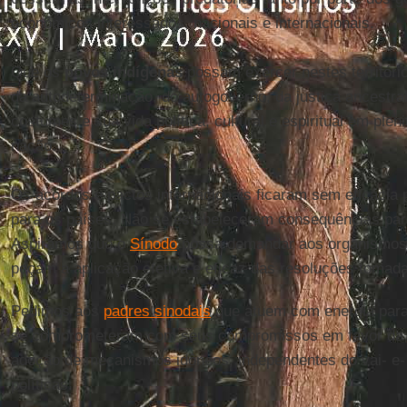
econômicos interessados, nacionais e internacionais.
Que os
povos
indígenas
possam exercer nestes territóri
da autodeterminação, do autogoverno, da justiça ancestr
costumes e sua vida política, cultural e espiritual em plen
nação.
Os acordos e pactos internacionais ficaram sem eficácia 
para os países. Não se estabeleceram consequências par
Aspiramos que o
Sínodo
possa demandar aos organismos i
peçam a aplicação efetiva e eficaz das resoluções tomad
Pedimos aos
padres sinodais
que atuem com energia para
se comprometeram com seus compromissos em favor da
adoção de mecanismos idôneos, independentes do vai- e-
políticas.