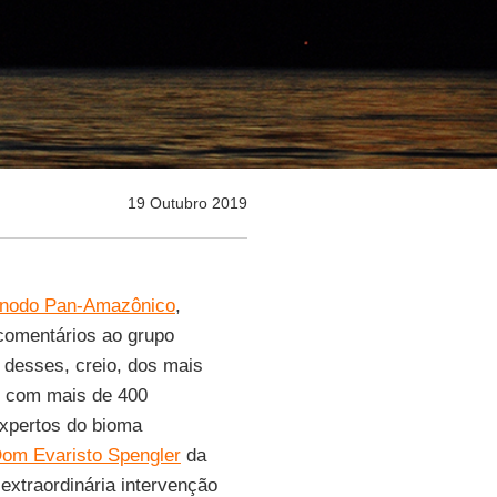
19 Outubro 2019
ínodo Pan-Amazônico
,
comentários ao grupo
 desses, creio, dos mais
com mais de 400
expertos do bioma
om Evaristo Spengler
da
 extraordinária intervenção