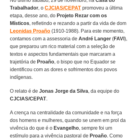
No último sábado, 29 de novembro, na
Casa do
Trabalhador
, o
CJCIAS/CEPAT
promoveu a última
etapa, desse ano, do
Projeto Rezar com os
Místicos
, refletindo e rezando a partir da vida de dom
Leonidas Proaño
(1910-1988). Para este momento,
contamos com a assessoria de
André Langer
(
FAVI
),
que preparou um rico material com a seleção de
textos e aspectos fundamentais que marcaram a
trajetória de
Proaño
, o bispo que no Equador se
identificou com as dores e sofrimentos dos povos
indígenas.
O relato é de
Jonas Jorge da Silva
, da equipe do
CJCIAS/CEPAT
.
A crença na centralidade da comunidade e na força
dos homens e mulheres, quando se unem em prol da
vivência do que é o
Evangelho
, sempre foi um
estímulo para a vivência pastoral de
Proaño
. Como