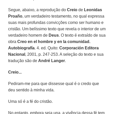
Segue, abaixo, a reprodução do
Creio
de
Leonidas
Proaño
, um verdadeiro testamento, no qual expressa
suas mais profundas convicções como ser humano e
cristão. Um belíssimo texto que revela o interior de um
verdadeiro homem de
Deus
. O texto é extraído de sua
obra
Creo en el hombre y en la comunidad.
Autobiografía
. 4. ed. Quito:
Corporación Editora
Nacional
, 2001, p. 247-253. A seleção do texto e sua
tradução são de
André Langer
.
Creio...
Pediram-me para que dissesse qual é o credo que
deu sentido à minha vida.
Uma só é a fé do cristão.
No entanto, embora seja una, a vivência dessa fé tem