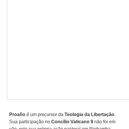
Proaño
é um precursor da
Teologia da Libertação
.
Sua participação no
Concílio Vaticano II
não foi em
vão, pois sua própria ação pastoral em Riobamba