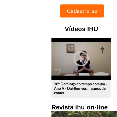
Vídeos IHU
play_circle_outline
18º Domingo do tempo comum -
Ano A - Dai-lhes vós mesmos de
comer
Revista ihu on-line