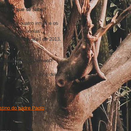
013, o que se sabe?
 anos, as quatro irmãs e os
 areia nas janelas’,
ersamos, em abril de 2013.
la do leão.
afastamento doloroso?
Ele não pode tirar isso dela.
"
stino do padre Paolo