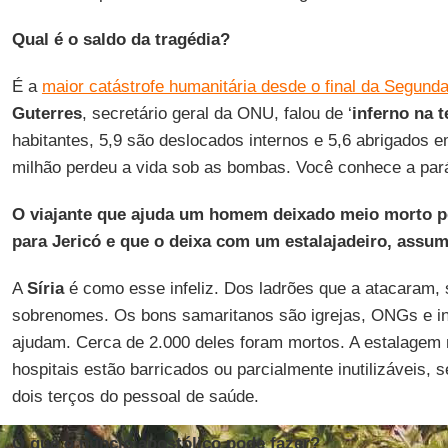
Qual é o saldo da tragédia?
É a
maior catástrofe humanitária desde o final da Segund
Guterres
, secretário geral da ONU, falou de ‘
inferno na t
habitantes, 5,9 são deslocados internos e 5,6 abrigados 
milhão perdeu a vida sob as bombas. Você conhece a pa
O viajante que ajuda um homem deixado meio morto p
para Jericó e que o deixa com um estalajadeiro, assu
A
Síria
é como esse infeliz. Dos ladrões que a atacaram
sobrenomes. Os bons samaritanos são igrejas, ONGs e ind
ajudam. Cerca de 2.000 deles foram mortos. A estalagem
hospitais estão barricados ou parcialmente inutilizáveis,
dois terços do pessoal de saúde.
O que o núncio apostólico pode fazer?