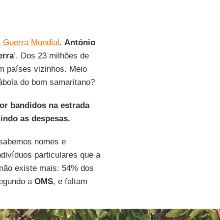
a Guerra Mundial
.
António
erra
’. Dos 23 milhões de
em países vizinhos. Meio
rábola do bom samaritano?
or bandidos na estrada
mindo as despesas.
, sabemos nomes e
ivíduos particulares que a
 não existe mais: 54% dos
 segundo a
OMS
, e faltam