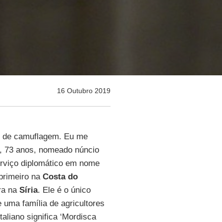
16 Outubro 2019
je de camuflagem. Eu me
, 73 anos, nomeado núncio
erviço diplomático em nome
primeiro na
Costa do
ra na
Síria
. Ele é o único
e uma família de agricultores
aliano significa ‘Mordisca