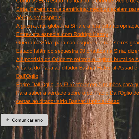
Como os EUA estão 'inundando' o Oriente Médio de
Síria. Parem com a carnificina: médicos apelam par
aéreos de hospitais
A guerra civil global na Síria e a luta pela apropriaçã
Entrevista especial com Rodrigo Karmy
Guerra na Síria: para não esquecer e não se resigna
Estado Islâmico sequestra 90 cristãos na Síria, dize
A hipocrisia do Ocidente reforça o regime brutal de 
A carta do Papa ao ditador Bashar Hafez al-Assad e
Dall'Oglio
Padre Dall'Oglio, os EUA oferecem 5 milhões para q
Para saber a verdade sobre o pe. Paolo Dall'Oglio d
certas ao ditador sírio Bashar Hafez al-Asad
⚠️
Comunicar erro