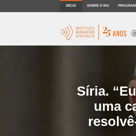
INÍCIO
SOBRE O IHU
PROGRAM
Síria. “E
uma ca
resolvê