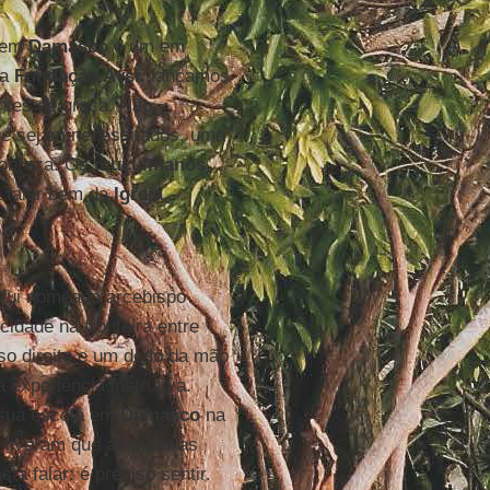
s em
Damasco
e um em
 a
Fundação Avsi
, lançamos
entes de graça. Não
ue sejam necessitados, uma
pobreza. Os
muçulmanos
,
a falar bem da
Igreja
.
 fui nomeado arcebispo
cidade na fronteira entre
lso direito e um dedo da mão
xperiência instrutiva.
 sua escola em
Damasco
na
l: tiveram que amputar as
a falar: é preciso sentir.