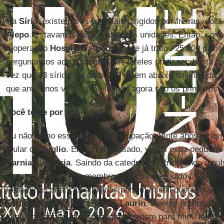
Na
Síria
, existem três hospitais dirigidos por freiras, doi
Alepo
. Estavam fechando algumas unidades. Então, com
a operação
Hospitais Abertos
, que já tratou 25.000 paci
perguntamos aos pacientes que fé eles praticam; basta q
vez que 83 sírios em cada 100 vivem abaixo da linha da 
que antes nos viam como infiéis, agora são os primeiros 
Você teme por sua vida?
Eu não tenho esse tipo de preocupação. Vinte anos atrás,
titular de
Zuglio
. Em junho passado, visitei essa pequena 
Carnia
e
Áustria
. Saindo da catedral caí, fraturando o pu
esquerda. Ambos os membros foram engessados. Foi uma e
Pensei nas crianças atingidas por um míssil que caiu em
sexta-feira santa 2014. E
revi Laurin
, 9 anos, no hospita
suas pernas. Aqueles inocentes sorriam para mim. Não bast