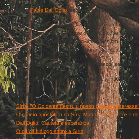
Do jesuíta
Paolo Dall'Oglio
, sequestrado em Raqqa em 2
Nada. Quando venho a
Roma
, visito sempre a mãe de 90
três irmãos. E eu nunca sei o que dizer. ‘Coloque sacos de
recomendou-me o
padre Paolo
na última vez em que conv
Ele se preocupava com a minha segurança e acabou na jau
Se o papa o chamasse de volta de Damasco, seria um 
Francisco
deu à
Síria
a insígnia cardinalícia, não a mim. 
Leia mais
Síria. "O Ocidente destruiu nosso país por interesse
O núncio apostólico na Síria Mario Zenari sobre o de
Dall'Oglio: Cautela e esperança
O difícil diálogo sobre a Síria