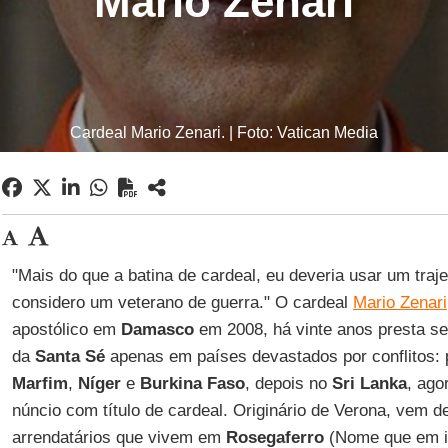
Mario Zenari
Cardeal Mario Zenari. | Foto: Vatican Media
"Mais do que a batina de cardeal, eu deveria usar um tra
considero um veterano de guerra." O cardeal
Mario Zenari
apostólico em
Damasco
em 2008, há vinte anos presta s
da
Santa Sé
apenas em países devastados por conflitos: 
Marfim
,
Níger
e
Burkina Faso
, depois no
Sri Lanka
, ago
núncio com título de cardeal. Originário de Verona, vem d
arrendatários que vivem em
Rosegaferro
(Nome que em it