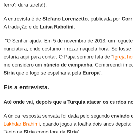
ferro’: dura tarefa!).
A entrevista é de
Stefano Lorenzetto
, publicada por
Corr
A tradução é de
Luisa Rabolini
.
“O Senhor ajuda. Em 5 de novembro de 2013, um foguete 
nunciatura, onde costumo ir rezar naquela hora. Se fosse 
estaria aqui para contar. O Papa sempre fala de "
Igreja h
me considero um
núncio de campanha
. Compreendi ime
Síria
que o fogo se espalharia pela
Europa
".
Eis a entrevista.
Até onde vai, depois que a Turquia atacar os curdos n
A única resposta sensata foi dada pelo segundo
enviado 
Lakhdar Brahimi
, quando jogou a toalha dois anos depois
Tanto na
Síria
como fora da
Síria
’.