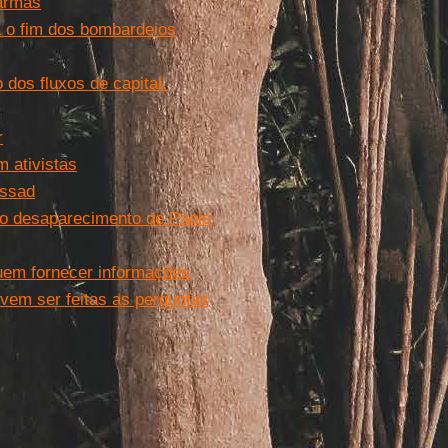
 armas
a o fim dos bombardeios
o dos fluxos de capital.
r
m ativistas
Assad
 o desaparecimento de Paolo
uem fornecer informações
evem ser feitas as perguntas