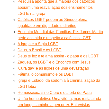
Pesquisa aponta que a maioria dos católicos
apoiam uma reavaliação dos ensinamentos
LGBTs na Igreja
Católicos LGBT pedem ao Sínodo plena
igualdade em dignidade e direitos
Encontro Mundial das Famílias: Pe. James Martin
pede acolhida e respeito a católicos LGBT
A Igreja e a Sigla LGBT
Deus, o Brasil e os LGBT
Deus te fez e te ama assim - o papa e os LGBT
Zaqueu, os LGBT e o Encontro com Jesus
'Cura gay' e as lições de uma devastação
Fátima, o comunismo e os LGBT
Igreja e Estado: da sodomia à criminalização da
LGBTfobia
Homossexuais no Clero e o alerta do Papa
União homoafetiva. Uma vitória, mas resta ainda
um longo caminho a percorrer. Entrevistas