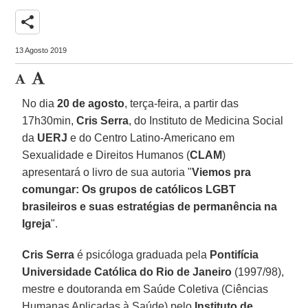
share
13 Agosto 2019
No dia
20 de agosto
, terça-feira, a partir das
17h30min,
Cris Serra
, do Instituto de Medicina Social
da
UERJ
e do Centro Latino-Americano em
Sexualidade e Direitos Humanos (
CLAM
)
apresentará o livro de sua autoria "
Viemos pra
comungar: Os grupos de católicos LGBT
brasileiros e suas estratégias de permanência na
Igreja
".
Cris Serra
é psicóloga graduada pela
Pontifícia
Universidade Católica do Rio de Janeiro
(1997/98),
mestre e doutoranda em Saúde Coletiva (Ciências
Humanas Aplicadas à Saúde) pelo
Instituto de