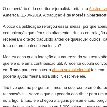
O comentário é do escritor e jornalista britânico
Austen Iv
America
, 11-04-2019. A tradução é de
Moisés Sbardelott
A ótica da publicação reforçou essas ideias: por que ape
comunicação que têm sido altamente críticos em relação
receberam o texto traduzido antes de quaisquer outros, 
trata de um conteúdo exclusivo?
Mas eu acho que a intenção e a natureza do seu texto sã
que ele é: é uma contribuição útil. A recente cúpula conv
em
Roma
para combater o
abuso sexual clerical
fez com 
poderia ajudar “nesta hora difícil”, escreve ele.
“Eu tive que me perguntar – mesmo que, como emérito, eu
responsável – sobre o que eu poderia contribuir para um 
no artigo. Então, ele chegou a alguns pensamentos, perg
poderia publicá-los e enviou as 6.000 palavras para um pe