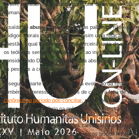
assim, resultam na mudança particular da atitude cristã 
humana”.
A saída do
abuso sexual
, em outras palavras, não é um r
códigos morais da lei natural, mas sim uma relação pro
questão à qual
Bento
retorna na terceira parte de seu arti
os teólogos serem “mestres da fé” ao invés de serem “reno
considerando Deus como uma ideia abstrata em vez de “a
as pessoas a conhecerem a Deus.
A segunda parte do artigo, sobre a evolução da resposta l
também é interessante. Ao invés de culpar a falta de von
canônico no período pós-conciliar
, como ele já fez muitas
critica um desequilíbrio na própria lei, que ele chama de “
que o “garantismo” fez com que o
direito canônico
garanti
de tal modo que as condenações canônicas eram praticam
pode ser uma das razões pelas quais os bispos tinham mui