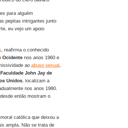
tes para alguém
s pepitas intrigantes junto
rte, eu vejo um apoio
s
, reafirma o conhecido
o
Ocidente
nos anos 1960 e
rmissividade ao
abuso sexual
,
a
Faculdade John Jay de
os Unidos
, localizam a
radualmente nos anos 1980.
s desde então mostram o
 moral católica que deixou a
is ampla. Não se trata de