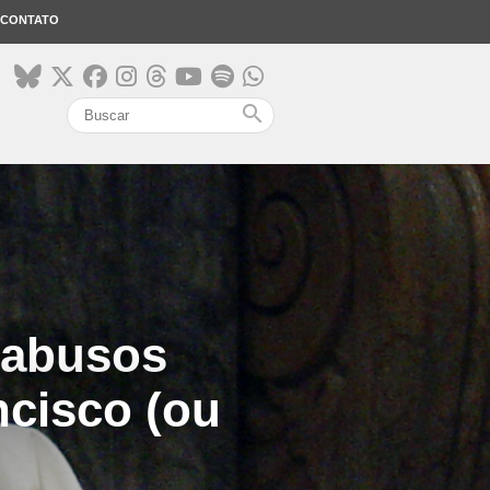
CONTATO
search
 abusos
ncisco (ou