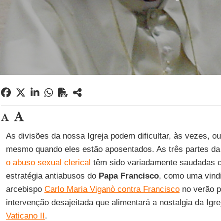
As divisões da nossa Igreja podem dificultar, às vezes, o
mesmo quando eles estão aposentados. As três partes d
o abuso sexual clerical
têm sido variadamente saudadas co
estratégia antiabusos do
Papa Francisco
, como uma vind
arcebispo
Carlo Maria Viganò contra Francisco
no verão 
intervenção desajeitada que alimentará a nostalgia da Igr
Vaticano II
.