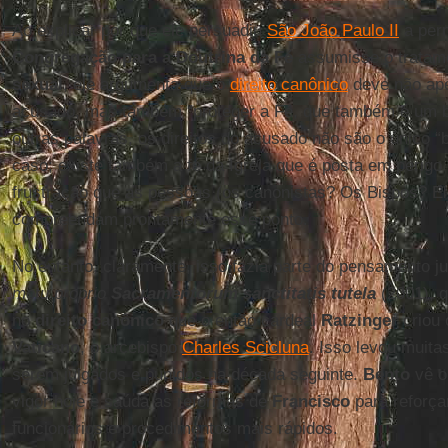
Ao explicar por que ele persuadiu
São João Paulo II
a perm
Congregação para a Doutrina da Fé
assumisse o tratam
sexual
, ele argumenta que o
direito canônico
deve não ape
acusado, mas também “proteger a Fé, que também é um b
outras palavras, os direitos do acusado não são o único
caso; existe também a fé da Igreja que é posta em perigo
frustração que as pessoas (os canonistas? Os Bispos? El
compreendam prontamente esse ponto.
No entanto, claramente, isso fazia parte do pensamento ju
motu proprio
Sacramentorum sanctitatis tutela
(2001), q
no
direito canônico
que o então cardeal
Ratzinger
criou 
Vaticano
, o arcebispo
Charles Scicluna
. Isso levou muita
serem julgados e punidos na década seguinte.
Bento
vê o
vigor hoje e saúda as reformas de
Francisco
para reforça
funcionários e procedimentos mais rápidos.