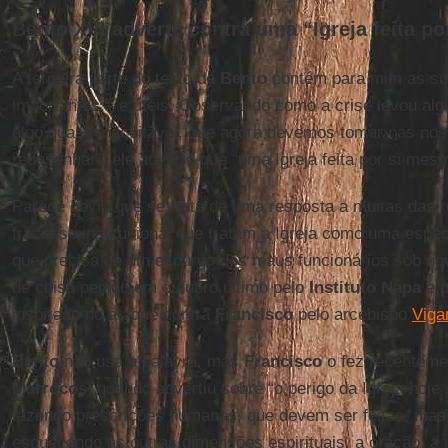
Bento XVI adverte contra uma “Igreja feita p
A terceira parte do texto de
Bento
contém para mim as su
importantes – e úteis. Observando como a crise levou alg
algo quase inaceitável, que agora devemos tomar nas no
redesenhar”, ele adverte que “uma Igreja feita por si me
Parece óbvio que se trata de uma resposta a muitas das r
fracasso institucional que tratam a Igreja como uma espé
que precisa de um expurgo dos maus funcionários sob nov
de coisa pedido em outubro último pelo
Instituto Napa
e p
inspirado no ataque contra
Francisco
pelo arcebispo
Viga
Bento
não usa a palavra, mas
Francisco
o fez recenteme
Marrocos
, quando advertiu sobre “o perigo da Igreja hoje 
fazendo prescrições humanas, que devem ser feitas, mas 
esquecendo as outras dimensões espirituais, a oração, a 