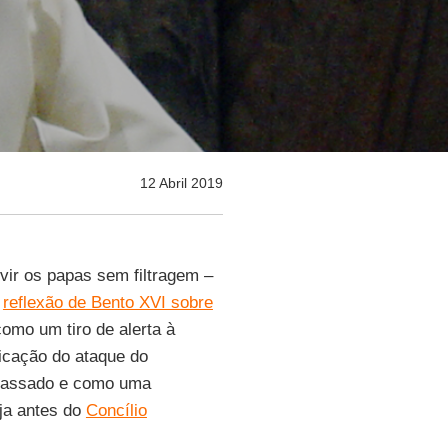
12 Abril 2019
uvir os papas sem filtragem –
a
reflexão de Bento XVI sobre
mo um tiro de alerta à
icação do ataque do
passado e como uma
eja antes do
Concílio