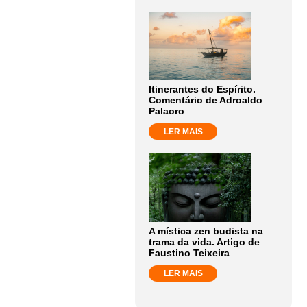
Itinerantes do Espírito.
Comentário de Adroaldo
Palaoro
LER MAIS
A mística zen budista na
trama da vida. Artigo de
Faustino Teixeira
LER MAIS