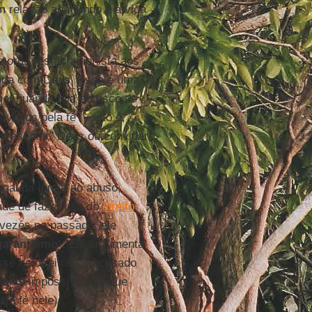
em relação ao mundo e à vida
etorno restauracionista aos
funda com Deus. Essa é uma
go, quando fala do risco de
vados pela fé” – isto é,
presentar” Deus ou convidar
egal da Igreja ao abuso,
tade de fazer uso do
direito
 vezes no passado, ele
garantismo
”. Ele argumenta
sse os direitos do acusado
ente impossíveis (o que
ta fé nele).