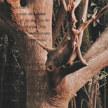
itir que a sua
ento dos casos de
abuso
nas proteger os direitos do
em legal importante”. Em
 “bem” a ser sopesado em um
 pelo abuso. Ele expressa
e não diz) não
risprudencial que entrou no
ue estabeleceu as reformas
com o procurador-chefe do
s centenas de padres a
 mesmo regime ainda em
r o processo com mais