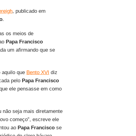
ereigh
, publicado em
o
.
nas os meios de
 ao
Papa Francisco
cada um afirmando que se
o aquilo que
Bento XVI
diz
ocada pelo
Papa Francisco
que ele pensasse em como
 não seja mais diretamente
novo começo”, escreve ele
untou ao
Papa Francisco
se
riódico do clero bávaro.