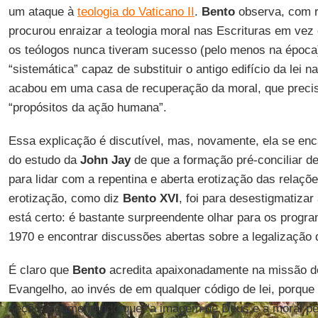
um ataque à
teologia do Vaticano II
.
Bento
observa, com 
procurou enraizar a teologia moral nas Escrituras em vez 
os teólogos nunca tiveram sucesso (pelo menos na époc
“sistemática” capaz de substituir o antigo edifício da lei na
acabou em uma casa de recuperação da moral, que precis
“propósitos da ação humana”.
Essa explicação é discutível, mas, novamente, ela se e
do estudo da
John Jay
de que a formação pré-conciliar de
para lidar com a repentina e aberta erotização das relaçõe
erotização, como diz
Bento XVI
, foi para desestigmatizar
está certo: é bastante surpreendente olhar para os progr
1970 e encontrar discussões abertas sobre a legalizaçã
É claro que
Bento
acredita apaixonadamente na missão de
Evangelho, ao invés de em qualquer código de lei, porque 
seção argumentando que “a imagem de Deus e a moral pe