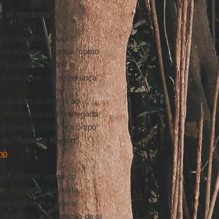
or si mesma”
as sugestões mais
uns a verem a Igreja “como
ssas próprias mãos e
sma não pode dar esperança”.
espostas da direita ao
cie de corporação renegada
a direção. Esse era o tipo
elo “
Red Hat Report
”,
nò
.
nte quando voltou do
de se tornar donatista,
se limitando a elas e
penitência, a acusação de si