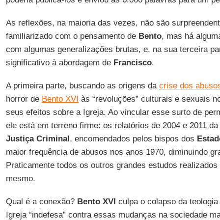
As reflexões, na maioria das vezes, não são surpreenden
familiarizado com o pensamento de
Bento
, mas há alguma
com algumas generalizações brutas, e, na sua terceira pa
significativo à abordagem de
Francisco
.
A primeira parte, buscando as origens da
crise dos abuso
horror de
Bento XVI
às “revoluções” culturais e sexuais n
seus efeitos sobre a Igreja. Ao vincular esse surto de pe
ele está em terreno firme: os relatórios de 2004 e 2011 d
Justiça Criminal
, encomendados pelos bispos dos
Estad
maior frequência de abusos nos anos 1970, diminuindo g
Praticamente todos os outros grandes estudos realizado
mesmo.
Qual é a conexão?
Bento XVI
culpa o colapso da teologia
Igreja “indefesa” contra essas mudanças na sociedade ma