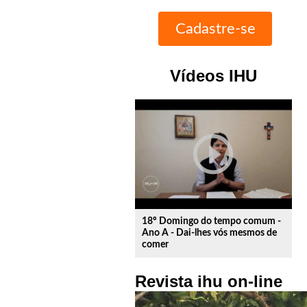
Vídeos IHU
play_circle_outline
18º Domingo do tempo comum -
Ano A - Dai-lhes vós mesmos de
comer
Revista ihu on-line