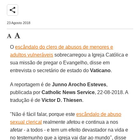
share
23 Agosto 2018
O
escândalo do clero de abusos de menores e
adultos vulneráveis
sobrecarregou a Igreja Católica e
sua missão de pregar o Evangelho, disse em
entrevista o secretário de estado do
Vaticano
.
A reportagem é de
Junno Arocho Esteves
,
publicada por
Catholic News Service
,
22-08-2018. A
tradução é de
Victor D. Thiesen
.
"Não é fácil falar, porque este
escândalo de abuso
sexual clerical
realmente afetou e continua a nos
afetar - a todos - e tem um efeito devastador na vida e
no testemunho que a igreja vai dar ao mundo", disse