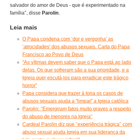
salvador do amor de Deus - que é experimentado na
família", disse
Parolin
.
Leia mais
O Papa condena com ‘dor e vergonha’ as
‘atrocidades’ dos abusos sexuais. Carta do Papa
Francisco ao Povo de Deus
“As vítimas devem saber que o Papa está ao lado
delas. Os que sofreram são a sua prioridade, e a
Igreja quer escutá-los para erradicar este trágico
horror”
Papa considera que trazer à tona os casos de
abusos sexuais ajuda a “limpar” a Igreja católica
Parolin: "Emergiram fatos muito graves a respeito
do abuso de menores na Igreja"
Cardeal Parolin diz que "experiência trágica" com
abuso sexual ajuda Igreja em sua liderança da