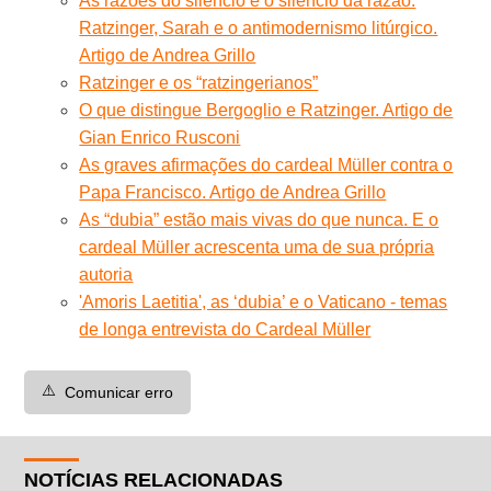
As razões do silêncio e o silêncio da razão:
Ratzinger, Sarah e o antimodernismo litúrgico.
Artigo de Andrea Grillo
Ratzinger e os “ratzingerianos”
O que distingue Bergoglio e Ratzinger. Artigo de
Gian Enrico Rusconi
As graves afirmações do cardeal Müller contra o
Papa Francisco. Artigo de Andrea Grillo
As “dubia” estão mais vivas do que nunca. E o
cardeal Müller acrescenta uma de sua própria
autoria
'Amoris Laetitia', as ‘dubia’ e o Vaticano - temas
de longa entrevista do Cardeal Müller
⚠️
Comunicar erro
NOTÍCIAS RELACIONADAS