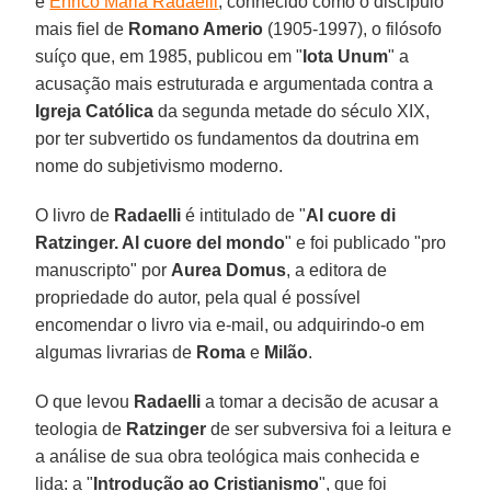
é
Enrico Maria Radaelli
, conhecido como o discípulo
mais fiel de
Romano Amerio
(1905-1997), o filósofo
suíço que, em 1985, publicou em "
Iota Unum
" a
acusação mais estruturada e argumentada contra a
Igreja Católica
da segunda metade do século XIX,
por ter subvertido os fundamentos da doutrina em
nome do subjetivismo moderno.
O livro de
Radaelli
é intitulado de "
Al cuore di
Ratzinger. Al cuore del mondo
" e foi publicado "pro
manuscripto" por
Aurea Domus
, a editora de
propriedade do autor, pela qual é possível
encomendar o livro via e-mail, ou adquirindo-o em
algumas livrarias de
Roma
e
Milão
.
O que levou
Radaelli
a tomar a decisão de acusar a
teologia de
Ratzinger
de ser subversiva foi a leitura e
a análise de sua obra teológica mais conhecida e
lida: a "
Introdução ao Cristianismo
", que foi