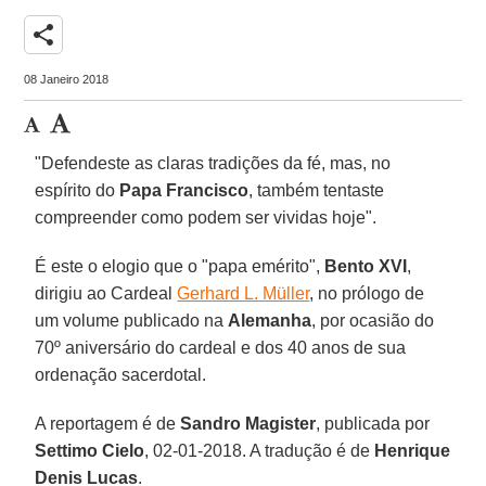
share
08 Janeiro 2018
"Defendeste as claras tradições da fé, mas, no
espírito do
Papa Francisco
, também tentaste
compreender como podem ser vividas hoje".
É este o elogio que o "papa emérito",
Bento XVI
,
dirigiu ao Cardeal
Gerhard L. Müller
, no prólogo de
um volume publicado na
Alemanha
, por ocasião do
70º aniversário do cardeal e dos 40 anos de sua
ordenação sacerdotal.
A reportagem é de
Sandro Magister
, publicada por
Settimo Cielo
, 02-01-2018. A tradução é de
Henrique
Denis Lucas
.