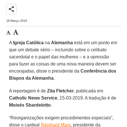
share
18 Março 2019
A
Igreja Católica
na
Alemanha
está em um ponto em
que um debate sério – incluindo sobre o celibato
sacerdotal e o papel das mulheres – e a opressão
para fazer as coisas de uma nova maneira devem ser
encorajadas, disse o presidente da
Conferência dos
Bispos da Alemanha
.
A reportagem é de
Zita Fletcher
, publicada em
Catholic News Service
, 15-03-2019. A tradução é de
Moisés Sbardelotto
.
“Reorganizações exigem procedimentos especiais”,
disse o cardeal
Reinhard Marx
, presidente da