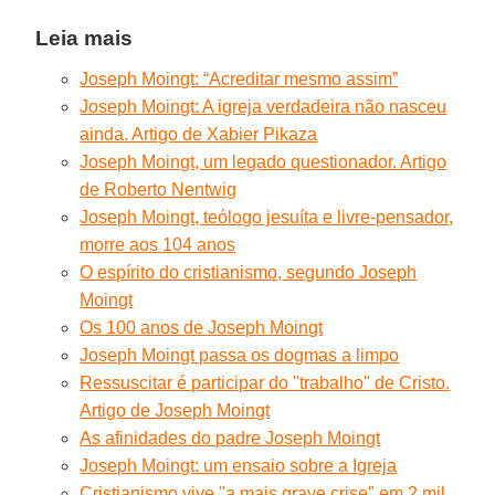
Leia mais
Joseph Moingt: “Acreditar mesmo assim”
Joseph Moingt: A igreja verdadeira não nasceu
ainda. Artigo de Xabier Pikaza
Joseph Moingt, um legado questionador. Artigo
de Roberto Nentwig
Joseph Moingt, teólogo jesuíta e livre-pensador,
morre aos 104 anos
O espírito do cristianismo, segundo Joseph
Moingt
Os 100 anos de Joseph Moingt
Joseph Moingt passa os dogmas a limpo
Ressuscitar é participar do ''trabalho'' de Cristo.
Artigo de Joseph Moingt
As afinidades do padre Joseph Moingt
Joseph Moingt: um ensaio sobre a Igreja
Cristianismo vive "a mais grave crise" em 2 mil