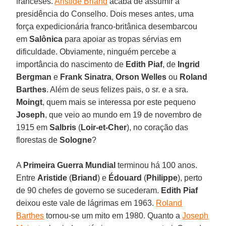
franceses.
Aristide Briand
acaba de assumir a
presidência do Conselho. Dois meses antes, uma
força expedicionária franco-britânica desembarcou
em
Salônica
para apoiar as tropas sérvias em
dificuldade. Obviamente, ninguém percebe a
importância do nascimento de
Edith Piaf
, de
Ingrid
Bergman
e
Frank Sinatra
,
Orson Welles
ou
Roland
Barthes
. Além de seus felizes pais, o sr. e a sra.
Moingt
, quem mais se interessa por este pequeno
Joseph
, que veio ao mundo em 19 de novembro de
1915 em
Salbris
(
Loir-et-Cher
), no coração das
florestas de
Sologne
?
A
Primeira Guerra Mundial
terminou há 100 anos.
Entre
Aristide
(
Briand
) e
Édouard
(
Philippe
), perto
de 90 chefes de governo se sucederam.
Edith Piaf
deixou este vale de lágrimas em 1963.
Roland
Barthes
tornou-se um mito em 1980. Quanto a
Joseph