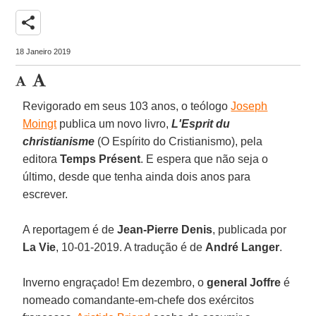
share
18 Janeiro 2019
Revigorado em seus 103 anos, o teólogo
Joseph
Moingt
publica um novo livro,
L'Esprit du
christianisme
(O Espírito do Cristianismo), pela
editora
Temps Présent
. E espera que não seja o
último, desde que tenha ainda dois anos para
escrever.
A reportagem é de
Jean-Pierre Denis
, publicada por
La Vie
, 10-01-2019. A tradução é de
André Langer
.
Inverno engraçado! Em dezembro, o
general Joffre
é
nomeado comandante-em-chefe dos exércitos