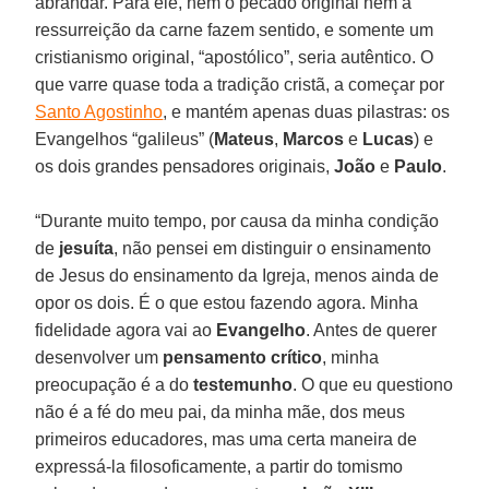
abrandar. Para ele, nem o pecado original nem a
ressurreição da carne fazem sentido, e somente um
cristianismo original, “apostólico”, seria autêntico. O
que varre quase toda a tradição cristã, a começar por
Santo Agostinho
, e mantém apenas duas pilastras: os
Evangelhos “galileus” (
Mateus
,
Marcos
e
Lucas
) e
os dois grandes pensadores originais,
João
e
Paulo
.
“Durante muito tempo, por causa da minha condição
de
jesuíta
, não pensei em distinguir o ensinamento
de Jesus do ensinamento da Igreja, menos ainda de
opor os dois. É o que estou fazendo agora. Minha
fidelidade agora vai ao
Evangelho
. Antes de querer
desenvolver um
pensamento crítico
, minha
preocupação é a do
testemunho
. O que eu questiono
não é a fé do meu pai, da minha mãe, dos meus
primeiros educadores, mas uma certa maneira de
expressá-la filosoficamente, a partir do tomismo