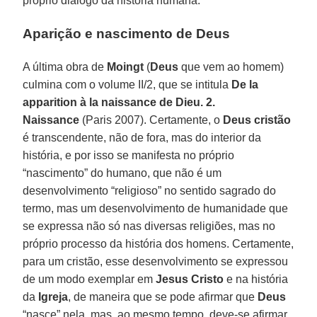
próprio diálogo da história humana.
Aparição e nascimento de Deus
A última obra de
Moingt
(
Deus
que vem ao homem)
culmina com o volume II/2, que se intitula
De la
apparition à la naissance de Dieu. 2.
Naissance
(Paris 2007). Certamente, o
Deus
cristão
é transcendente, não de fora, mas do interior da
história, e por isso se manifesta no próprio
“nascimento” do humano, que não é um
desenvolvimento “religioso” no sentido sagrado do
termo, mas um desenvolvimento de humanidade que
se expressa não só nas diversas religiões, mas no
próprio processo da história dos homens. Certamente,
para um cristão, esse desenvolvimento se expressou
de um modo exemplar em
Jesus
Cristo
e na história
da
Igreja
, de maneira que se pode afirmar que
Deus
“nasce” nela, mas, ao mesmo tempo, deve-se afirmar