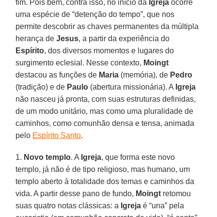
fim. Pois bem, contra isso, no início da
Igreja
ocorre
uma espécie de “detenção do tempo”, que nos
permite descobrir as chaves permanentes da múltipla
herança de
Jesus
, a partir da experiência do
Espírito
, dos diversos momentos e lugares do
surgimento eclesial. Nesse contexto,
Moingt
destacou as funções de
Maria
(memória), de
Pedro
(tradição) e de
Paulo
(abertura missionária). A
Igreja
não nasceu já pronta, com suas estruturas definidas,
de um modo unitário, mas como uma pluralidade de
caminhos, como comunhão densa e tensa, animada
pelo
Espírito Santo
.
1.
Novo templo
. A
Igreja
, que forma este novo
templo, já não é de tipo religioso, mas humano, um
templo aberto à totalidade dos temas e caminhos da
vida. A partir desse pano de fundo,
Moingt
retomou
suas quatro notas clássicas: a
Igreja
é “una” pela