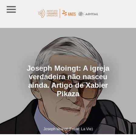
Joseph Moingt: A igreja
verdadeira não nasceu
ainda. Artigo de Xabier
Pikaza
Joseph Moingt (Fonte: La Vie)