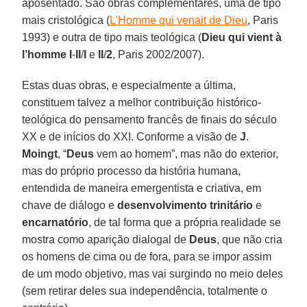
aposentado. São obras complementares, uma de tipo
mais cristológica (
L'Homme qui venait de Dieu
, Paris
1993) e outra de tipo mais teológica (
Dieu qui vient à
l’homme
I
-
II
/
I
e
II
/
2
, Paris 2002/2007).
Estas duas obras, e especialmente a última,
constituem talvez a melhor contribuição histórico-
teológica do pensamento francês de finais do século
XX e de inícios do XXI. Conforme a visão de
J
.
Moingt
, “
Deus
vem ao homem”, mas não do exterior,
mas do próprio processo da história humana,
entendida de maneira emergentista e criativa, em
chave de diálogo e
desenvolvimento trinitário
e
encarnatório
, de tal forma que a própria realidade se
mostra como aparição dialogal de
Deus
, que não cria
os homens de cima ou de fora, para se impor assim
de um modo objetivo, mas vai surgindo no meio deles
(sem retirar deles sua independência, totalmente o