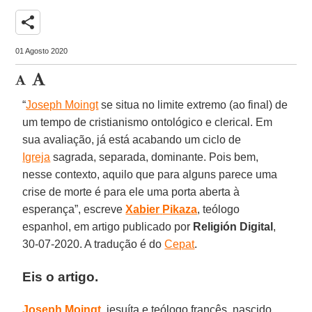
share
01 Agosto 2020
“
Joseph Moingt
se situa no limite extremo (ao final) de
um tempo de cristianismo ontológico e clerical. Em
sua avaliação, já está acabando um ciclo de
Igreja
sagrada, separada, dominante. Pois bem,
nesse contexto, aquilo que para alguns parece uma
crise de morte é para ele uma porta aberta à
esperança”, escreve
Xabier
Pikaza
, teólogo
espanhol, em artigo publicado por
Religión
Digital
,
30-07-2020. A tradução é do
Cepat
.
Eis o artigo.
Joseph
Moingt
, jesuíta e teólogo francês, nascido