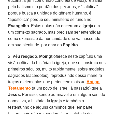
eucaristia (em comunhão concreta de vida), “é santa”
pelo batismo e o perdão dos pecados, é “católica”
porque busca a unidade do gênero humano, é
“apostólica” porque seu ministério se funda no
Evangelho
. Estas notas não encerram a
Igreja
em
um contexto sagrado, mas precisam ser entendidas
como expressão da humanidade que vai nascendo
em sua plenitude, por obra do
Espírito
.
2.
Véu resgado
.
Moingt
oferece neste capítulo uma
visão crítica da história da igreja, que se construiu nos
primeiros séculos, muito rapidamente, sobre modelos
sagrados (sacerdotes), reproduzindo dessa maneira
traços e elementos que pertencem mais ao
Antigo
Testamento
(a um povo de Israel já passado) que a
Jesus
. Por isso, sendo admirável e em algum sentido
normativa, a história da
Igreja
é também o
testemunho de alguns caminhos que, em parte,
faliram, pois não respondem à radicalidade do