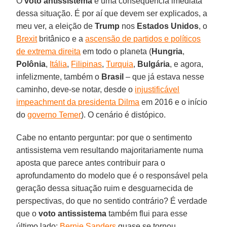
O
voto antissistema
é uma consequência imediata
dessa situação. É por aí que devem ser explicados, a
meu ver, a eleição de
Trump
nos
Estados Unidos
, o
Brexit
britânico e a
ascensão de partidos e políticos
de extrema direita
em todo o planeta (
Hungria
,
Polônia
,
Itália
,
Filipinas
,
Turquia
,
Bulgária
, e agora,
infelizmente, também o
Brasil
– que já estava nesse
caminho, deve-se notar, desde o
injustificável
impeachment da presidenta Dilma
em 2016 e o início
do
governo Temer
). O cenário é distópico.
Cabe no entanto perguntar: por que o sentimento
antissistema vem resultando majoritariamente numa
aposta que parece antes contribuir para o
aprofundamento do modelo que é o responsável pela
geração dessa situação ruim e desguarnecida de
perspectivas, do que no sentido contrário? É verdade
que o
voto antissistema
também flui para esse
último lado:
Bernie Sanders
quase se tornou