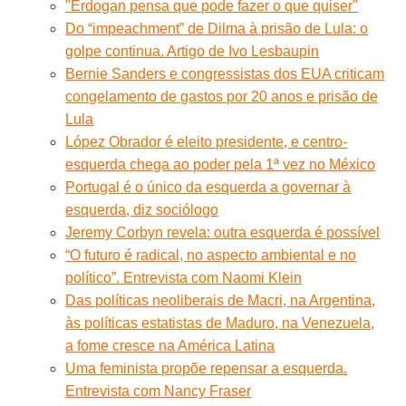
"Erdogan pensa que pode fazer o que quiser"
Do “impeachment” de Dilma à prisão de Lula: o
golpe continua. Artigo de Ivo Lesbaupin
Bernie Sanders e congressistas dos EUA criticam
congelamento de gastos por 20 anos e prisão de
Lula
López Obrador é eleito presidente, e centro-
esquerda chega ao poder pela 1ª vez no México
Portugal é o único da esquerda a governar à
esquerda, diz sociólogo
Jeremy Corbyn revela: outra esquerda é possível
“O futuro é radical, no aspecto ambiental e no
político”. Entrevista com Naomi Klein
Das políticas neoliberais de Macri, na Argentina,
às políticas estatistas de Maduro, na Venezuela,
a fome cresce na América Latina
Uma feminista propõe repensar a esquerda.
Entrevista com Nancy Fraser