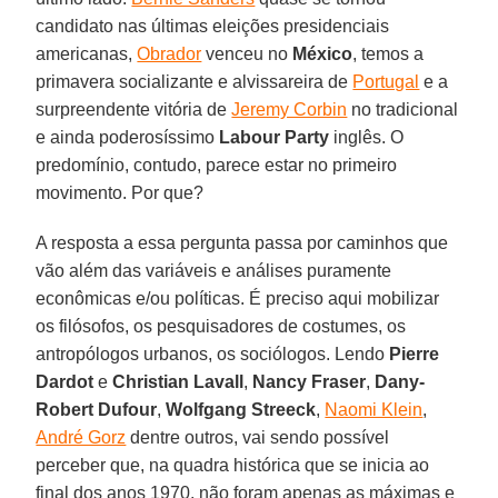
candidato nas últimas eleições presidenciais
americanas,
Obrador
venceu no
México
, temos a
primavera socializante e alvissareira de
Portugal
e a
surpreendente vitória de
Jeremy Corbin
no tradicional
e ainda poderosíssimo
Labour Party
inglês. O
predomínio, contudo, parece estar no primeiro
movimento. Por que?
A resposta a essa pergunta passa por caminhos que
vão além das variáveis e análises puramente
econômicas e/ou políticas. É preciso aqui mobilizar
os filósofos, os pesquisadores de costumes, os
antropólogos urbanos, os sociólogos. Lendo
Pierre
Dardot
e
Christian Lavall
,
Nancy Fraser
,
Dany-
Robert Dufour
,
Wolfgang Streeck
,
Naomi Klein
,
André Gorz
dentre outros, vai sendo possível
perceber que, na quadra histórica que se inicia ao
final dos anos 1970, não foram apenas as máximas e