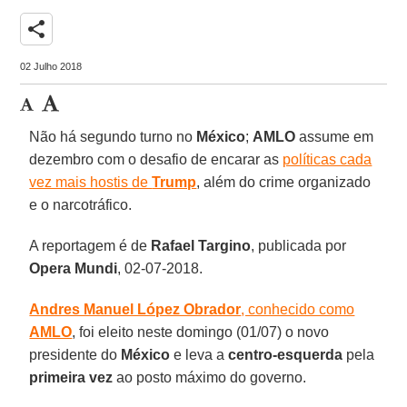
share
02 Julho 2018
Não há segundo turno no
México
;
AMLO
assume em
dezembro com o desafio de encarar as
políticas cada
vez mais hostis de
Trump
, além do crime organizado
e o narcotráfico.
A reportagem é de
Rafael Targino
, publicada por
Opera Mundi
, 02-07-2018.
Andres Manuel López Obrador
, conhecido como
AMLO
, foi eleito neste domingo (01/07) o novo
presidente do
México
e leva a
centro-esquerda
pela
primeira vez
ao posto máximo do governo.