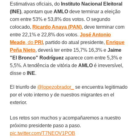
Estimativas oficiais, do
Instituto Nacional Eleitoral
(INE)
, apontam que
AMLO
deve terminar a eleição
com entre 53% e 53,8% dos votos. O segundo
colocado,
Ricardo Anaya (PAN)
, deve terminar com
entre 22,1% e 22,8% dos votos.
José Antonio
Meade
, do
PRI
, partido do atual presidente,
Enrique
Peña Nieto
, deverá ter entre 15,7% 16,3% e
Jaime
"El Bronco" Rodríguez
aparece com entre 5,3% e
5,5%. A tendência de vitória de
AMLO
é irreversível,
disse o
INE
.
El triunfo de
@lopezobrador_
se encuentra legitimado
por el voto interno y de nuestros migrantes en el
exterior.
Los retos son muchos y acompañaremos a nuestro
próximo presidente paso a paso.
pic.twitter.com/T7NEOV1POB