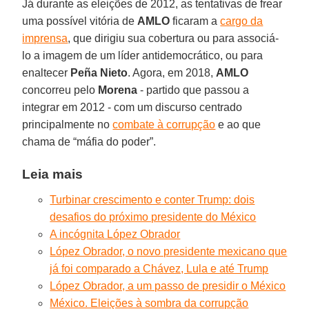
Já durante as eleições de 2012, as tentativas de frear
uma possível vitória de
AMLO
ficaram a
cargo da
imprensa
, que dirigiu sua cobertura ou para associá-
lo a imagem de um líder antidemocrático, ou para
enaltecer
Peña Nieto
. Agora, em 2018,
AMLO
concorreu pelo
Morena
- partido que passou a
integrar em 2012 - com um discurso centrado
principalmente no
combate à corrupção
e ao que
chama de “máfia do poder”.
Leia mais
Turbinar crescimento e conter Trump: dois
desafios do próximo presidente do México
A incógnita López Obrador
López Obrador, o novo presidente mexicano que
já foi comparado a Chávez, Lula e até Trump
López Obrador, a um passo de presidir o México
México. Eleições à sombra da corrupção