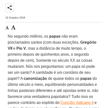
share
16 Outubro 2018
No segundo milênio, os
papas
não eram
proclamados santos (com duas exceções,
Gregório
VII
e
Pio V
, mas a distância de muito tempo, o
primeiro depois de quinhentos anos, o segundo
depois de cem). Somente no século XX as coisas
mudaram. Nós nos perguntamos: um papa só pode
ser um santo? A santidade é um corolário de seu
papel? A
canonização
de quase todos os
papas
do
último século e meio, equilibrando personalidades e
linhas pastorais diferentes e até opostas entre si, não
favorece uma verdadeira papolatria? Tudo isso os
parece contrário ao espírito do
Concílio Vaticano II
e