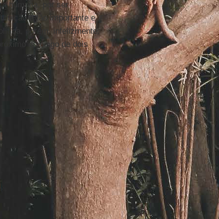
za humana, por ser
ituição é tão importante e
lítica, porém, infelizmente,
 próximo domingo de dois