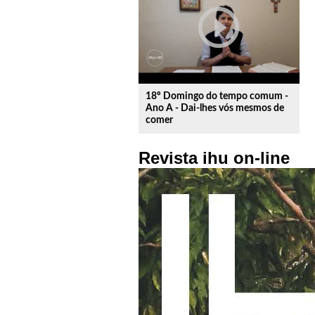
play_circle_outline
18º Domingo do tempo comum -
Ano A - Dai-lhes vós mesmos de
comer
Revista ihu on-line