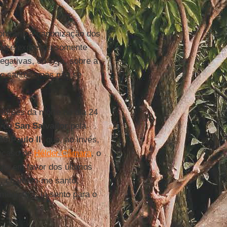
ontrário à canonização dos
não se expressa somente
gativas, ou seja, sobre a
o santos, mas não se
adrões da morte no dia 24
l de
San Salvador
pela
ão Paulo II
, que, ao invés,
o caso de
Hélder Câmara
, o
uta em favor dos últimos
es, chamam-me santo,
unista"), já santo para o