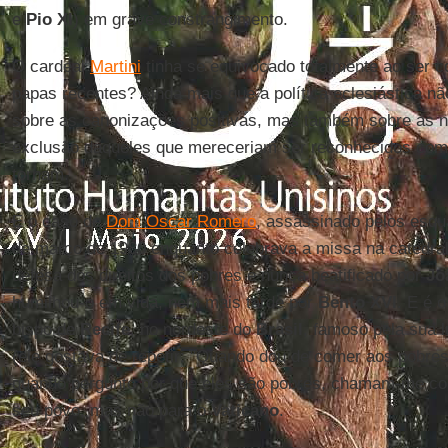
e
Pio XI
) em grave constrangimento.
O cardeal
Martini
tinha se equivocado totalmente ao ser c
papas recentes? Ainda mais que a política eclesiástica 
sobre as canonizações positivas, mas também sobre as ne
exclusão daqueles que mereceriam ser reconhecidos com
tornam.
É o caso de
Dom Oscar Romero
, assassinado pelos esqu
de março de 1980 enquanto celebrava a missa na catedra
defesa dos direitos dos pobres e nunca beatificado por
Jo
humilhou-o em vida, nem mais tarde por
Bento XVI
. E é 
bispo de
Recife
, no nordeste do
Brasil
, famoso pela sua l
(ele gostava de repetir: "Quando dou de comer aos pobr
quando pergunto por que eles são pobres, chamam-me com
seu povo, mas não para o
Vaticano
.