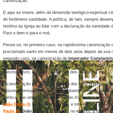
canonização.
E aqui se insere, além da dimensão teológico-espiritual cit
do fenômeno santidade. A política, de fato, sempre dese
história da Igreja ao lidar com a declaração da santidade 
Para o bem e para o mal.
Pense-se, no primeiro caso, na rapidíssima canonização
proclamado santo em menos de dois anos depois da sua m
segundo caso, na canonização do
Imperador Constantin
Carlos Magno
, homens de imenso poder, de vida não exa
mesmo assim, elevados às honras dos altares.
A canonização por parte do papado dos seus próprios expo
próximo domingo, encaixa-se perfeitamente nessa perspec
política: dos oito pontífices do século XX, nada menos do 
João Paulo II
) se tornaram santos, e três estão a caminh
Paulo VI
,
João Paulo I
), deixando, no entanto, a memória