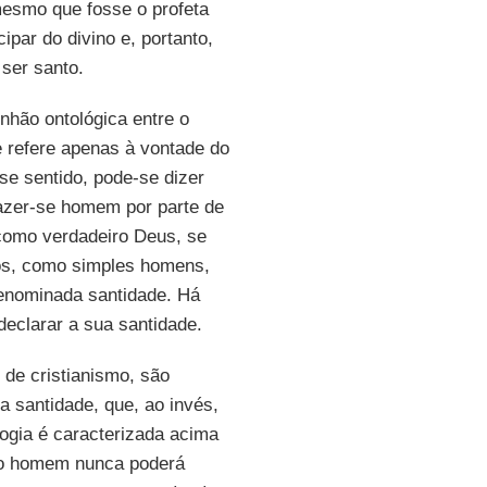
esmo que fosse o profeta
ipar do divino e, portanto,
 ser santo.
unhão ontológica entre o
 refere apenas à vontade do
e sentido, pode-se dizer
azer-se homem por parte de
 como verdadeiro Deus, se
os, como simples homens,
denominada santidade. Há
eclarar a sua santidade.
 de cristianismo, são
a santidade, que, ao invés,
logia é caracterizada acima
l o homem nunca poderá