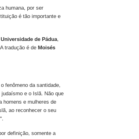
za humana, por ser
ituição é tão importante e
a
Universidade de Pádua
,
 A tradução é de
Moisés
e o fenômeno da santidade,
 judaísmo e o Islã. Não que
ja homens e mulheres de
slã, ao reconhecer o seu
".
por definição, somente a