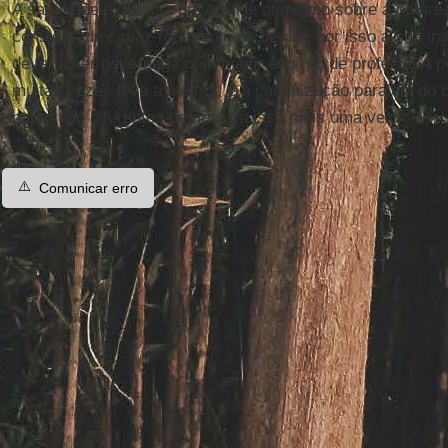
A santidade expressa um grande otimismo sobre a nature
considerada capaz realmente de bem, e por isso a sua inst
deveria ser governada com maior espírito de profecia. A po
muitas vezes leva a melhor, e a canonização paralela do
papas tão diferentes demonstra isso mais uma vez.
⚠️
Comunicar erro