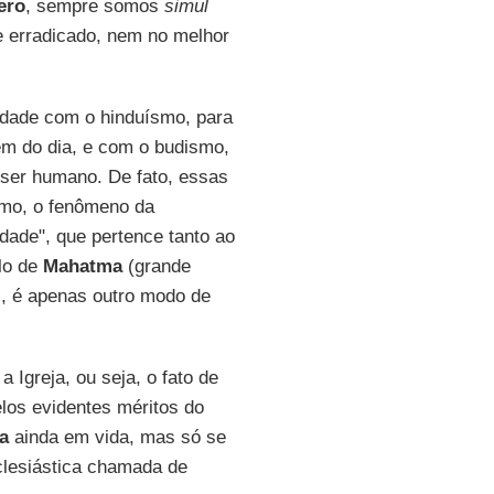
ero
, sempre somos
simul
te erradicado, nem no melhor
idade com o hinduísmo, para
em do dia, e com o budismo,
 ser humano. De fato, essas
smo, o fenômeno da
idade", que pertence tanto ao
ulo de
Mahatma
(grande
s, é apenas outro modo de
a Igreja, ou seja, o fato de
elos evidentes méritos do
a
ainda em vida, mas só se
eclesiástica chamada de