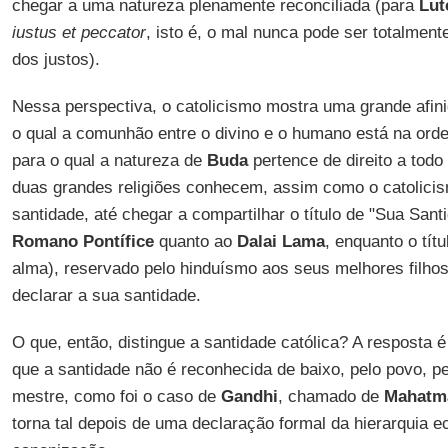
chegar a uma natureza plenamente reconciliada (para
Lut
iustus et peccator
, isto é, o mal nunca pode ser totalmen
dos justos).
Nessa perspectiva, o catolicismo mostra uma grande afin
o qual a comunhão entre o divino e o humano está na ord
para o qual a natureza de
Buda
pertence de direito a todo
duas grandes religiões conhecem, assim como o catolici
santidade, até chegar a compartilhar o título de "Sua Sant
Romano Pontífice
quanto ao
Dalai Lama
, enquanto o tít
alma), reservado pelo hinduísmo aos seus melhores filho
declarar a sua santidade.
O que, então, distingue a santidade católica? A resposta é 
que a santidade não é reconhecida de baixo, pelo povo, p
mestre, como foi o caso de
Gandhi
, chamado de
Mahatm
torna tal depois de uma declaração formal da hierarquia 