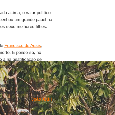
ada acima, o valor político
mpenhou um grande papel na
dos seus melhores filhos.
 de
Francisco de Assis
,
orte. E pense-se, no
o
a na beatificação de
tamente integérrima e,
entes, incluindo a do
tiva de forte conotação
que três (
Pio X
,
João XXIII
,
o para se tornarem (
Pio XII
,
 dos outros dois (
Bento XV