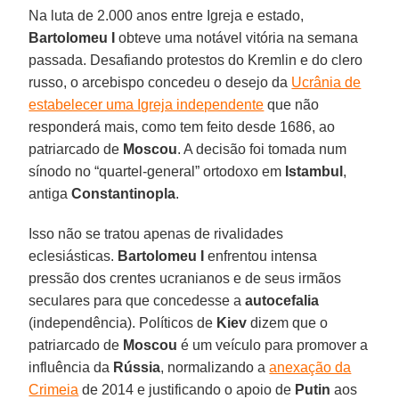
Na luta de 2.000 anos entre Igreja e estado,
Bartolomeu I
obteve uma notável vitória na semana
passada. Desafiando protestos do Kremlin e do clero
russo, o arcebispo concedeu o desejo da
Ucrânia de
estabelecer uma Igreja independente
que não
responderá mais, como tem feito desde 1686, ao
patriarcado de
Moscou
. A decisão foi tomada num
sínodo no “quartel-general” ortodoxo em
Istambul
,
antiga
Constantinopla
.
Isso não se tratou apenas de rivalidades
eclesiásticas.
Bartolomeu I
enfrentou intensa
pressão dos crentes ucranianos e de seus irmãos
seculares para que concedesse a
autocefalia
(independência). Políticos de
Kiev
dizem que o
patriarcado de
Moscou
é um veículo para promover a
influência da
Rússia
, normalizando a
anexação da
Crimeia
de 2014 e justificando o apoio de
Putin
aos