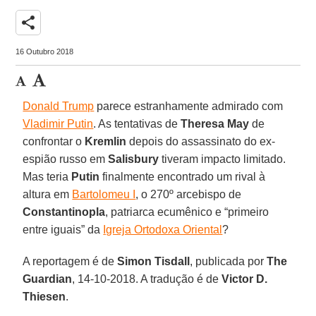
share
16 Outubro 2018
Donald Trump
parece estranhamente admirado com
Vladimir Putin
. As tentativas de
Theresa May
de
confrontar o
Kremlin
depois do assassinato do ex-
espião russo em
Salisbury
tiveram impacto limitado.
Mas teria
Putin
finalmente encontrado um rival à
altura em
Bartolomeu I
, o 270º arcebispo de
Constantinopla
, patriarca ecumênico e “primeiro
entre iguais” da
Igreja Ortodoxa Oriental
?
A reportagem é de
Simon Tisdall
, publicada por
The
Guardian
, 14-10-2018. A tradução é de
Victor D.
Thiesen
.