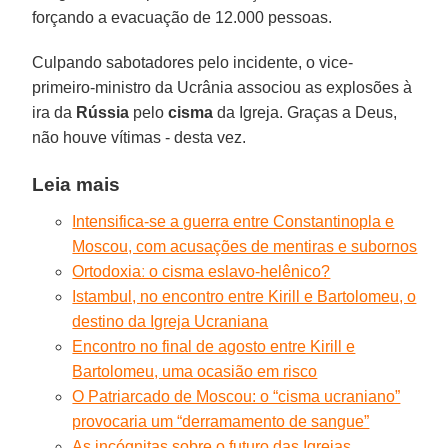
forçando a evacuação de 12.000 pessoas.
Culpando sabotadores pelo incidente, o vice-
primeiro-ministro da Ucrânia associou as explosões à
ira da
Rússia
pelo
cisma
da Igreja. Graças a Deus,
não houve vítimas - desta vez.
Leia mais
Intensifica-se a guerra entre Constantinopla e
Moscou, com acusações de mentiras e subornos
Ortodoxiaː o cisma eslavo-helênico?
Istambul, no encontro entre Kirill e Bartolomeu, o
destino da Igreja Ucraniana
Encontro no final de agosto entre Kirill e
Bartolomeu, uma ocasião em risco
O Patriarcado de Moscou: o “cisma ucraniano”
provocaria um “derramamento de sangue”
As incógnitas sobre o futuro das Igrejas