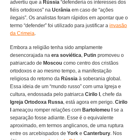
advertiu que a
Rússia
“defenderia os interesses dos
fiéis ortodoxos” na
Ucrânia
em caso de “ações
ilegais”. Os analistas foram rápidos em apontar que o
termo “defender” foi utilizado para justificar a
invasão
da Crimeia
.
Embora a religião tenha sido amplamente
desencorajada na
era soviética
,
Putin
promoveu o
patriarcado de
Moscou
como centro dos cristãos
ortodoxos e ao mesmo tempo, a manifestação
religiosa do retorno da
Rússia
à soberania global.
Essa ideia de um “mundo russo” com uma Igreja e
cultura, endossada pelo patriarca
Cirilo I
, chefe da
Igreja Ortodoxa Russa
, está agora em perigo.
Cirilo
I
ameaçou romper relações com
Bartolomeu I
se a
separação fosse adiante. Esse é o equivalente
aproximado, em termos anglicanos, de uma ruptura
entre os arcebispados de
York
e
Canterbury
. Nos