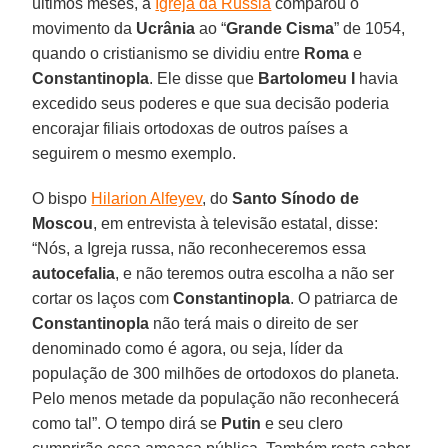
últimos meses, a
Igreja da Rússia
comparou o
movimento da
Ucrânia
ao “
Grande Cisma
” de 1054,
quando o cristianismo se dividiu entre
Roma
e
Constantinopla
. Ele disse que
Bartolomeu I
havia
excedido seus poderes e que sua decisão poderia
encorajar filiais ortodoxas de outros países a
seguirem o mesmo exemplo.
O bispo
Hilarion Alfeyev
, do
Santo Sínodo de
Moscou
, em entrevista à televisão estatal, disse:
“Nós, a Igreja russa, não reconheceremos essa
autocefalia
, e não teremos outra escolha a não ser
cortar os laços com
Constantinopla
. O patriarca de
Constantinopla
não terá mais o direito de ser
denominado como é agora, ou seja, líder da
população de 300 milhões de ortodoxos do planeta.
Pelo menos metade da população não reconhecerá
como tal”. O tempo dirá se
Putin
e seu clero