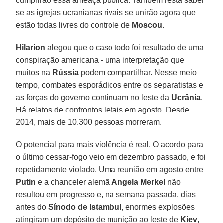
cumprirão essa ameaça pública. Também resta saber
se as igrejas ucranianas rivais se unirão agora que
estão todas livres do controle de
Moscou
.
Hilarion
alegou que o caso todo foi resultado de uma
conspiração americana - uma interpretação que
muitos na
Rússia
podem compartilhar. Nesse meio
tempo, combates esporádicos entre os separatistas e
as forças do governo continuam no leste da
Ucrânia
.
Há relatos de confrontos letais em agosto. Desde
2014, mais de 10.300 pessoas morreram.
O potencial para mais violência é real. O acordo para
o último cessar-fogo veio em dezembro passado, e foi
repetidamente violado. Uma reunião em agosto entre
Putin
e a chanceler alemã
Angela Merkel
não
resultou em progresso e, na semana passada, dias
antes do
Sínodo de Istambul
, enormes explosões
atingiram um depósito de munição ao leste de
Kiev
,