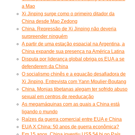
a Mao
Xi Jinping surge como o primeiro ditador da
China desde Mao Zedong
China. Repressão de Xi Jinping não deveria
surpreender ninguém
A partir de uma estação espacial na Argentina, a
China expande sua presença na América Latina
Disputa por liderança global obriga os EUA a se
defenderem da China
O socialismo chinês e a equação desafiadora de
Xi Jinping. Entrevista com Yann Moulier-Boutang
China. Monjas tibetanas alegam ter sofrido abuso
sexual em centros de reeducação
As megamáquinas com as quais a China está
ligando o mundo
Raízes da guerra comercial entre EUA e China
EUA X China: 50 anos de guerra econômica?
Em 15 anos, China investiu US$ 54 bi no País,