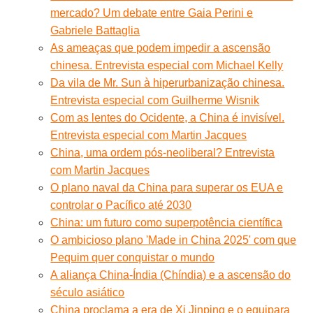
mercado? Um debate entre Gaia Perini e
Gabriele Battaglia
As ameaças que podem impedir a ascensão
chinesa. Entrevista especial com Michael Kelly
Da vila de Mr. Sun à hiperurbanização chinesa.
Entrevista especial com Guilherme Wisnik
Com as lentes do Ocidente, a China é invisível.
Entrevista especial com Martin Jacques
China, uma ordem pós-neoliberal? Entrevista
com Martin Jacques
O plano naval da China para superar os EUA e
controlar o Pacífico até 2030
China: um futuro como superpotência científica
O ambicioso plano 'Made in China 2025' com que
Pequim quer conquistar o mundo
A aliança China-Índia (Chíndia) e a ascensão do
século asiático
China proclama a era de Xi Jinping e o equipara