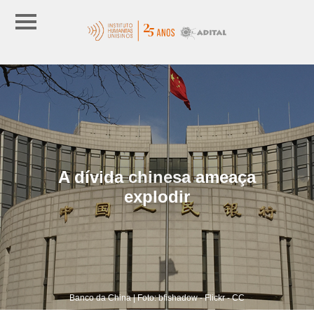
A dívida chinesa ameaça
explodir
Banco da China | Foto: bfishadow - Flickr - CC