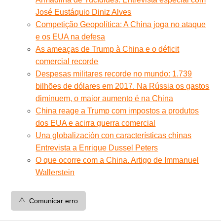
José Eustáquio Diniz Alves
Competição Geopolítica: A China joga no ataque
e os EUA na defesa
As ameaças de Trump à China e o déficit
comercial recorde
Despesas militares recorde no mundo: 1.739
bilhões de dólares em 2017. Na Rússia os gastos
diminuem, o maior aumento é na China
China reage a Trump com impostos a produtos
dos EUA e acirra guerra comercial
Una globalización con características chinas
Entrevista a Enrique Dussel Peters
O que ocorre com a China. Artigo de Immanuel
Wallerstein
⚠️
Comunicar erro