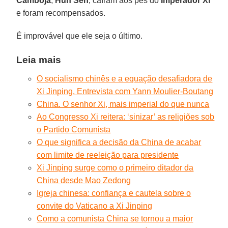
Camboja
,
Hun Sen
, caíram aos pés do
Imperador Xi
e foram recompensados.
É improvável que ele seja o último.
Leia mais
O socialismo chinês e a equação desafiadora de
Xi Jinping. Entrevista com Yann Moulier-Boutang
China. O senhor Xi, mais imperial do que nunca
Ao Congresso Xi reitera: ‘sinizar’ as religiões sob
o Partido Comunista
O que significa a decisão da China de acabar
com limite de reeleição para presidente
Xi Jinping surge como o primeiro ditador da
China desde Mao Zedong
Igreja chinesa: confiança e cautela sobre o
convite do Vaticano a Xi Jinping
Como a comunista China se tornou a maior