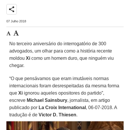
share
07 Julho 2018
No terceiro aniversário do interrogatório de 300
advogados, um olhar para como a história recente
moldou
Xi
como um homem duro, que ninguém viu
chegar.
“O que pensávamos que eram imutáveis normas
internacionais foram desrespeitadas da mesma forma
que
Xi
ignorou aqueles opositores do partido”,
escreve
Michael Sainsbury
, jornalista, em artigo
publicado por
La Croix International
, 06-07-2018. A
tradução é de
Victor D. Thiesen
.