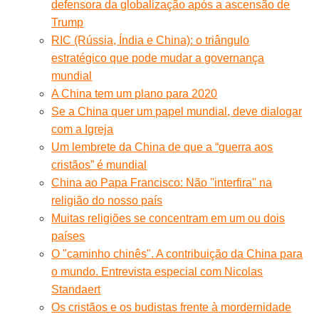
defensora da globalização após a ascensão de
Trump
RIC (Rússia, Índia e China): o triângulo
estratégico que pode mudar a governança
mundial
A China tem um plano para 2020
Se a China quer um papel mundial, deve dialogar
com a Igreja
Um lembrete da China de que a “guerra aos
cristãos” é mundial
China ao Papa Francisco: Não ''interfira'' na
religião do nosso país
Muitas religiões se concentram em um ou dois
países
O "caminho chinês". A contribuição da China para
o mundo. Entrevista especial com Nicolas
Standaert
Os cristãos e os budistas frente à mordernidade