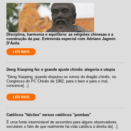
Disciplina, harmonia e equilíbrio: as religiões chinesas e a
construção da paz. Entrevista especial com Adriano Jagmin
D’Ávila
LER MAIS
Deng Xiaoping fez o grande ajuste chinês: alegoria e utopia
"Deng Xiaoping, quando disputou os rumos do dragão chinês, no
Congresso do PC Chinês de 1982, para o bem e para o mal,
convence[...]
LER MAIS
Católicos ''falcões'' versus católicos ''pombas''
É uma fonte interminável de assombro para alguns observadores
seculares o fato de que realmente há vida católica à direita do[...]