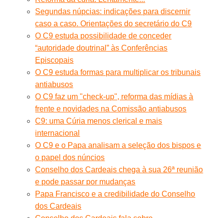
Segundas núpcias: indicações para discernir
caso a caso. Orientações do secretário do C9
O C9 estuda possibilidade de conceder
“autoridade doutrinal” às Conferências
Episcopais
O C9 estuda formas para multiplicar os tribunais
antiabusos
O C9 faz um "check-up", reforma das mídias à
frente e novidades na Comissão antiabusos
C9: uma Cúria menos clerical e mais
internacional
O C9 e o Papa analisam a seleção dos bispos e
o papel dos núncios
Conselho dos Cardeais chega à sua 26ª reunião
e pode passar por mudanças
Papa Francisco e a credibilidade do Conselho
dos Cardeais