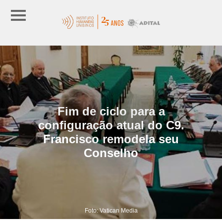
Fim de ciclo para a
configuração atual do C9.
Francisco remodela seu
Conselho
Foto: Vatican Media