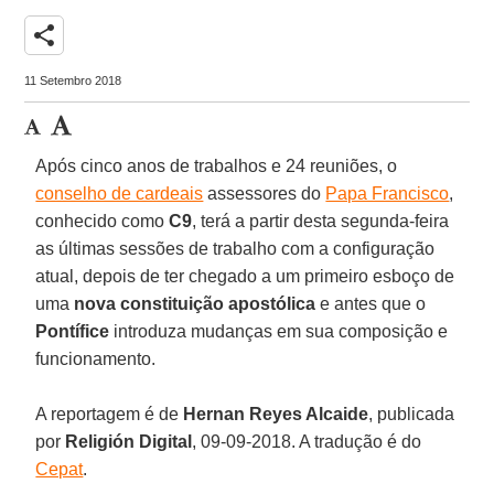
share
11 Setembro 2018
Após cinco anos de trabalhos e 24 reuniões, o
conselho de cardeais
assessores do
Papa Francisco
,
conhecido como
C9
, terá a partir desta segunda-feira
as últimas sessões de trabalho com a configuração
atual, depois de ter chegado a um primeiro esboço de
uma
nova constituição apostólica
e antes que o
Pontífice
introduza mudanças em sua composição e
funcionamento.
A reportagem é de
Hernan Reyes Alcaide
, publicada
por
Religión Digital
, 09-09-2018. A tradução é do
Cepat
.