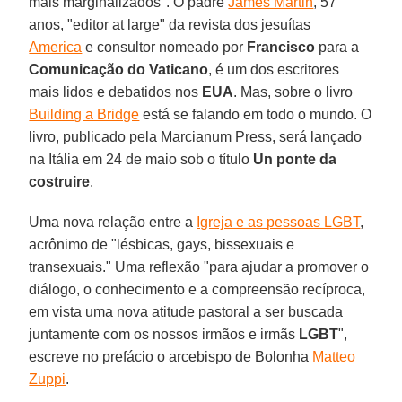
mais marginalizados". O padre
James Martin
, 57
anos, "editor at large" da revista dos jesuítas
America
e consultor nomeado por
Francisco
para a
Comunicação do Vaticano
, é um dos escritores
mais lidos e debatidos nos
EUA
. Mas, sobre o livro
Building a Bridge
está se falando em todo o mundo. O
livro, publicado pela Marcianum Press, será lançado
na Itália em 24 de maio sob o título
Un ponte da
costruire
.
Uma nova relação entre a
Igreja e as pessoas LGBT
,
acrônimo de "lésbicas, gays, bissexuais e
transexuais." Uma reflexão "para ajudar a promover o
diálogo, o conhecimento e a compreensão recíproca,
em vista uma nova atitude pastoral a ser buscada
juntamente com os nossos irmãos e irmãs
LGBT
",
escreve no prefácio o arcebispo de Bolonha
Matteo
Zuppi
.