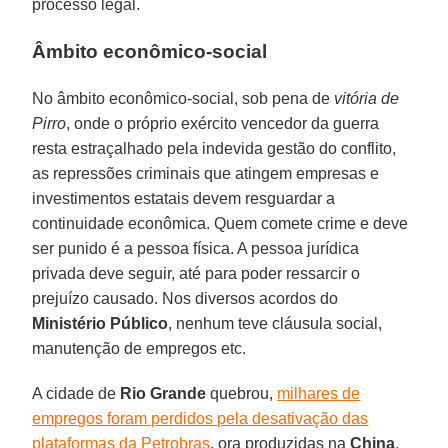
processo legal.
Âmbito econômico-social
No âmbito econômico-social, sob pena de
vitória de
Pirro
, onde o próprio exército vencedor da guerra
resta estraçalhado pela indevida gestão do conflito,
as repressões criminais que atingem empresas e
investimentos estatais devem resguardar a
continuidade econômica. Quem comete crime e deve
ser punido é a pessoa física. A pessoa jurídica
privada deve seguir, até para poder ressarcir o
prejuízo causado. Nos diversos acordos do
Ministério Público
, nenhum teve cláusula social,
manutenção de empregos etc.
A cidade de
Rio Grande
quebrou,
milhares de
empregos foram perdidos pela desativação das
plataformas da Petrobras
, ora produzidas na
China
,