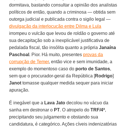
dormitava, bastando consultar a opinião dos analistas
políticos de então, quando a criminosa — obtida sem
outorga judicial e publicada contra o sigilo legal —
divulgação da interlocução entre Dilma e Lula
irrompeu o vulcão que levou de roldão o governo até
sua decapitação sob a inexplicável justificativa de
pedalada fiscal, tão insólita quanto a própria
Janaína
Paschoal
. Pior. Há muito, presentes
provas da
corrupção de Temer
, então vice e sem imunidade, a
exemplo do momentoso caso do
porto de Santos
,
sem que o procurador-geral da República [
Rodrigo
]
Janot
tomasse qualquer medida sequer para iniciar
apuração.
É inegável que a
Lava Jato
decolou no vácuo da
sanha em destronar o
PT
. O atropelo do
TRF/4ª
,
precipitando seu julgamento e obstando sua
candidatura, é categórico. Ações cíveis indenizatórias