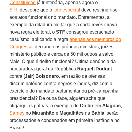
Constituição
já trintenária, apenas agora o
STF
descobre que o
foro especial
deve restringir-se
aos atos funcionais no mandato. Entrementes, a
exemplo da ditadura militar que a cada revés criava
nova regra eleitoral, o
STF
consagrou escrachado
casuísmo, aplicando a regra
apenas aos membros do
Congresso
, deixando os próprios ministros, juízes,
ministério público e cerca de 50 mil outros a salvo.
Mais. O que é delito funcional? Última denúncia da
procuradora-geral da República
Raquel
[
Dodge
]
contra [
Jair
]
Bolsonaro
, em razão de ofensas
discriminatórias contra negros e índios, diz com o
exercício do mandato parlamentar ou pré-campanha
presidencial? De outra face, alguém acha que
oligarquias pátrias, a exemplo de
Collor
em
Alagoas
,
Sarney
no
Maranhão
e
Magalhães
na
Bahia
, serão
processados e condenados em primeira instância no
Brasil?