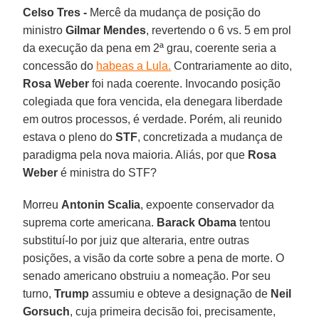
Celso Tres -
Mercê da mudança de posição do
ministro
Gilmar Mendes
, revertendo o 6 vs. 5 em prol
da execução da pena em 2ª grau, coerente seria a
concessão do
habeas a Lula.
Contrariamente ao dito,
Rosa Weber
foi nada coerente. Invocando posição
colegiada que fora vencida, ela denegara liberdade
em outros processos, é verdade. Porém, ali reunido
estava o pleno do
STF
, concretizada a mudança de
paradigma pela nova maioria. Aliás, por que
Rosa
Weber
é ministra do STF?
Morreu
Antonin Scalia
, expoente conservador da
suprema corte americana.
Barack Obama
tentou
substituí-lo por juiz que alteraria, entre outras
posições, a visão da corte sobre a pena de morte. O
senado americano obstruiu a nomeação. Por seu
turno,
Trump
assumiu e obteve a designação de
Neil
Gorsuch
, cuja primeira decisão foi, precisamente,