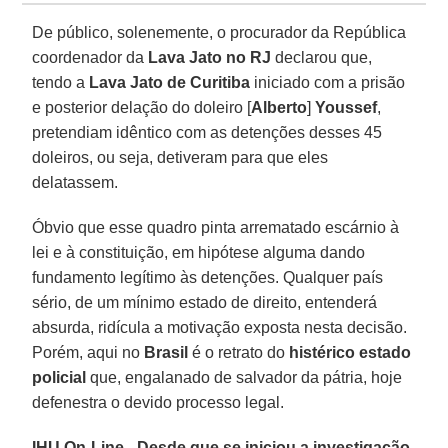
De público, solenemente, o procurador da República
coordenador da
Lava Jato no RJ
declarou que,
tendo a
Lava Jato de Curitiba
iniciado com a prisão
e posterior delação do doleiro [
Alberto
]
Youssef
,
pretendiam idêntico com as detenções desses 45
doleiros, ou seja, detiveram para que eles
delatassem.
Óbvio que esse quadro pinta arrematado escárnio à
lei e à constituição, em hipótese alguma dando
fundamento legítimo às detenções. Qualquer país
sério, de um mínimo estado de direito, entenderá
absurda, ridícula a motivação exposta nesta decisão.
Porém, aqui no
Brasil
é o retrato do
histérico estado
policial
que, engalanado de salvador da pátria, hoje
defenestra o devido processo legal.
IHU On-Line - Desde que se iniciou a investigação