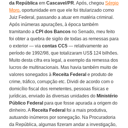
da República
em
Cascavel
/
PR
. Após, chegou
Sérgio
Moro
, oportunidade em que ele foi titularizado como
Juiz Federal, passando a atuar em matéria criminal.
Após inúmeras apurações, à época também
tramitando a
CPI dos Bancos
no Senado, meu feito
foi obter a quebra de sigilo de todas as remessas para
o exterior — via
contas CC5
— relativamente ao
período de 1992/98, que totalizaram US$ 124 bilhões.
Muito desta cifra era legal, a exemplo da remessa dos
lucros de multinacionais. Mas havia também muito de
valores sonegados à
Receita Federal
e produto de
crime, tráfico, corrupção etc. Dividi de acordo com o
domicílio fiscal dos remetentes, pessoas físicas e
jurídicas, enviado às diversas unidades do
Ministério
Público Federal
para que fosse apurada a origem do
dinheiro. A
Receita Federal
foi a mais produtiva,
autuando inúmeros por sonegação. Na Procuradoria
da República, algumas fizeram andar a investigação,