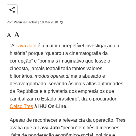
share
Por:
Patricia Fachin
| 10 Mai 2018
“A
Lava Jato
é a maior e irrepetível investigação da
história” porque “quebrou a cinematografia da
corrupção” e “por mais imaginativo que fosse o
cineasta, jamais teatralizaria tantos valores
bilionários,
modus operandi
mais abusado e
desavergonhado, servindo às mais altas autoridades
da República e à privataria dos empresários que
canibalizam o Estado brasileiro”, diz o procurador
Celso Tres
à
IHU On-Line
.
Apesar de reconhecer a relevância da operação,
Tres
avalia que a
Lava Jato
“pecou” em três dimensões:
“falta de ponderação econômico-social, política e