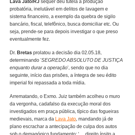
Lava Jato/RJ
sequer deu tutela à produção
probatória, inelutável em delitos de lavagem e
sistema financeiro, a exemplo da quebra de sigilo
bancário, fiscal, telefônico, busca domiciliar etc. Ou
seja, prende-se para depois investigar o que preso
eventualmente fez.
Dr.
Bretas
prolatou a decisão dia 02.05.18,
determinando '
SEGREDO ABSOLUTO DE JUSTIÇA
enquanto durar a operação
', sendo que no dia
seguinte, início das prisões, a íntegra de seu édito
imperial foi repassada a toda mídia.
Arrematando, o Exmo. Juiz também acolheu o muro
da vergonha, cadafalso da execução moral dos
investigados em praça pública, típico das fogueiras
medievais, marca da
Lava Jato
, mandando já de
plano escrachar a antecipação de culpa dos autos
sob o demagógico fundamento: ‘… direito ínsito a