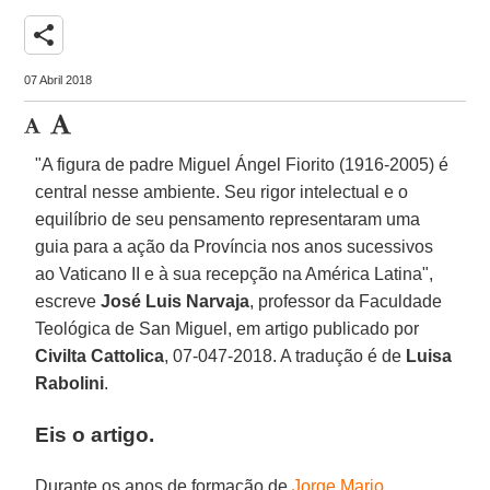
share
07 Abril 2018
"A figura de padre Miguel Ángel Fiorito (1916-2005) é
central nesse ambiente. Seu rigor intelectual e o
equilíbrio de seu pensamento representaram uma
guia para a ação da Província nos anos sucessivos
ao Vaticano II e à sua recepção na América Latina",
escreve
José Luis Narvaja
, professor da Faculdade
Teológica de San Miguel, em artigo publicado por
Civilta Cattolica
, 07-047-2018. A tradução é de
Luisa
Rabolini
.
Eis o artigo.
Durante os anos de formação de
Jorge Mario