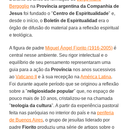
Bergoglio
na
Província argentina da Companhia de
Jesus
foi fundado o "
Centro de Espiritualidade
" e,
desde o início, o
Boletín de Espiritualidad
era o
órgão de difusão do material para a reflexão espiritual
e teológica.
A figura de padre
Miguel Ángel Fiorito (1916-2005)
é
central nesse ambiente. Seu rigor intelectual e o
equilíbrio de seu pensamento representaram uma
guia para a ação da
Província
nos anos sucessivos
ao
Vaticano II
e à sua recepção na
América Latina
.
Foi durante aquele período que se originou a reflexão
sobre a "
religiosidade popular
" que, no espaço de
pouco mais de 10 anos, cristalizou-se na chamada
"
teologia da cultura
". A partir da experiência pastoral
feita nas paróquias no interior do país e na
periferia
de Buenos Aires
, o grupo de jesuítas liderado por
padre
Fiorito
produziu uma série de artigos sobre o