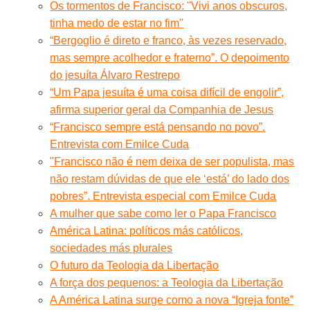
Os tormentos de Francisco: ''Vivi anos obscuros,
tinha medo de estar no fim''
“Bergoglio é direto e franco, às vezes reservado,
mas sempre acolhedor e fraterno”. O depoimento
do jesuíta Álvaro Restrepo
“Um Papa jesuíta é uma coisa difícil de engolir”,
afirma superior geral da Companhia de Jesus
“Francisco sempre está pensando no povo”.
Entrevista com Emilce Cuda
"Francisco não é nem deixa de ser populista, mas
não restam dúvidas de que ele ‘está’ do lado dos
pobres”. Entrevista especial com Emilce Cuda
A mulher que sabe como ler o Papa Francisco
América Latina: políticos más católicos,
sociedades más plurales
O futuro da Teologia da Libertação
A força dos pequenos: a Teologia da Libertação
A América Latina surge como a nova “Igreja fonte”