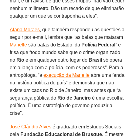
mail, é um aviso de que esses grupos “não vão ceder
nenhum milímetro. Dão um recado de que eliminarão
qualquer um que se contraponha a eles”.
Alana Moraes
, que também respondeu as questões a
seguir por e-mail, lembra que “as balas que mataram
Marielle
são balas do Estado, da
Polícia Federal
” e
frisa que “todo mundo sabe que o crime organizado
no
Rio
e em qualquer outro lugar do
Brasil
só opera
em aliança com a polícia, com os poderosos”. Para a
antropóloga, “a
execução da Marielle
abre uma fenda
na história política do país” e demonstra que não
existe um caos no Rio de Janeiro, mas antes que “a
segurança pública do
Rio de Janeiro
é uma escolha
política. É uma estratégia de governo produzir a
crise”.
José Cláudio Alves
é graduado em Estudos Sociais
pela
Fundação Educacional de Brusque
. É mestre