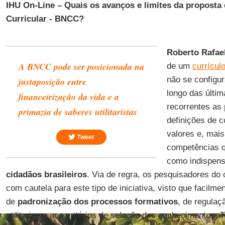
IHU On-Line – Quais os avanços e limites da propost
Curricular - BNCC?
Roberto Rafael
A BNCC pode ser posicionada na
de um
currícul
não se configu
justaposição entre
longo das últi
financeirização da vida e a
recorrentes as
primazia de saberes utilitaristas
definições de c
valores e, mai
Tweet
competências 
como indispens
cidadãos brasileiros
. Via de regra, os pesquisadores do
com cautela para este tipo de iniciativa, visto que facilme
de
padronização dos processos formativos
, de regulaç
utilitarismo nos critérios de seleção dos conhecimentos. 