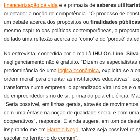
financeirização da vida
e a primazia de
saberes utilitaris
orientador a noção de competência. “O processo de cons
um debate acerca dos propósitos ou
finalidades pública
mesmo espírito das políticas contemporâneas, a proposta 
de lado uma reflexão acerca do ‘como’ e do ‘porquê’ da edu
Na entrevista, concedida por e-mail à
IHU On-Line
,
Silva
negligenciamento não é gratuito. “Dizem os especialistas 
predominância de uma
lógica econômica
, explicita-se a 
ordem moral’ para orientar as instituições educativas”, ex
transforma numa empresa, o aprendizado vira índice e o a
de empreendedorismo de si, primando pela eficiência. Mas
“Seria possível, em linhas gerais, através de movimentos d
com uma ênfase na noção de qualidade social e com uma
cooperativos”, responde. E ainda sugere, em tom de desafi
inspirando-me em
Hardt e Negri
, talvez seja possível re
escolar no território do comum”.