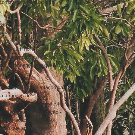
 como tem assinalado a
leiro, defende que
riculares nacionais
.
m currículo nacional, “mas
ue possam nortear políticas
iculares das instituições
qualidade negociada que
sinais da implementação da
ada a modos de
cita-nos um texto-manifesto
e Pesquisa em Educação -
e elaboração da
Base
, foi
ireção que apontam as