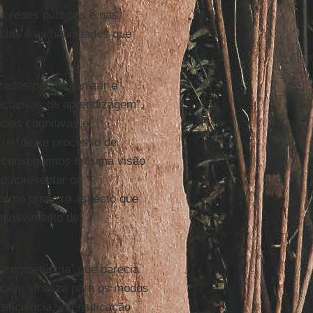
as redes públicas e nas
cias e as habilidades que
.
izados para organizar e
ctativas de aprendizagem”,
cias cognitivas e
rrer deste processo de
o conseguimos ter uma visão
Ao apresentar os
 como primeiro aspecto que
envolvimento de
 “competência” que parecia
também sinaliza para os modos
eficiência, intensificação