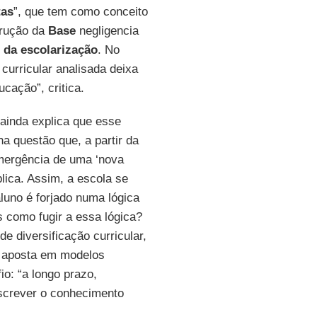
tas
”, que tem como conceito
trução da
Base
negligencia
s da escolarização
. No
curricular analisada deixa
cação”, critica.
ainda explica que esse
na questão que, a partir da
emergência de uma ‘nova
plica. Assim, a escola se
luno é forjado numa lógica
 como fugir a essa lógica?
e diversificação curricular,
 aposta em modelos
o: “a longo prazo,
inscrever o conhecimento