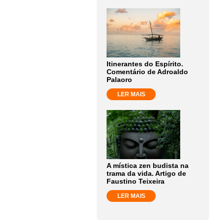
Itinerantes do Espírito.
Comentário de Adroaldo
Palaoro
LER MAIS
A mística zen budista na
trama da vida. Artigo de
Faustino Teixeira
LER MAIS