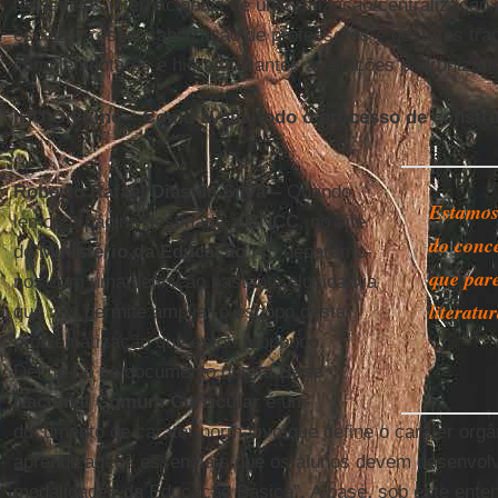
tendências internacionais de uniformização/centralização c
escala + responsabilização de professores e gestores tr
complementares e hierarquizantes avaliações padronizada
IHU On-Line – Como avalia todo o processo de const
Roberto Rafael Dias da Silva –
Quando
Estamos
lemos a página destinada à
BNCC
, no site
do conc
do
Ministério da Educação
[4], deparamo-
que par
nos com uma definição bastante elucidativa
literatu
que nos permite ampliar o escopo desta
problematização que estou propondo.
Define-se no documento que “a
Base
Nacional Comum Curricular
é um
documento de caráter normativo que define o caráter orgâ
aprendizagens essenciais que os alunos devem desenvolv
modalidades da Educação Básica”. A base, sob este enten