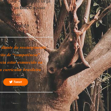
urricular + testagens larga
aduzidos na
BNCC
e suas
s externas”.
rução da BNCC?
 diante do ressurgimento
eito de “competência”
ecia estar esmaecido na
ra curricular brasileira
Tweet
nico e progressivo das
er ao longo das etapas e
dimento, orientará as