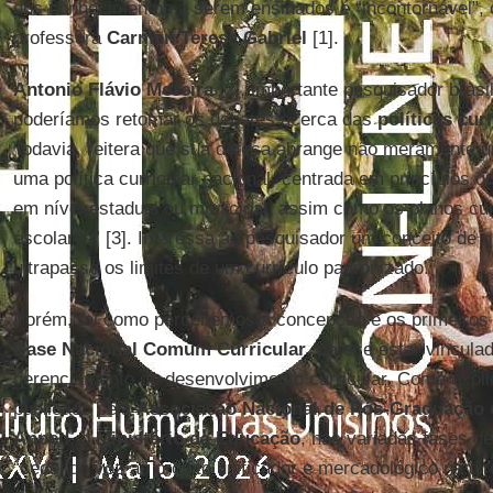
dos conhecimentos a serem ensinados é “incontornável”,
professora
Carmen Teresa Gabriel
[1].
Antonio Flávio Moreira
[2], importante pesquisador brasi
poderíamos retomar os debates acerca das
políticas cur
Todavia, reitera que sua defesa abrange não meramente u
uma política curricular nacional, centrada em princípios q
em nível estadual ou municipal, assim como os planos curr
escolares” [3]. Interessa ao pesquisador um conceito de 
ultrapasse os limites de um currículo padronizado.
Porém, tal como percebemos a concepção e os primeiros 
Base Nacional Comum Curricular
, parece estar vincul
gerenciamento do desenvolvimento curricular. Como expli
publicado pela
Associação Nacional de Pós-Graduação 
Anped
, o
Ministério da Educação
, nas variadas fases d
“cedendo voz ao projeto unificador e mercadológico na d