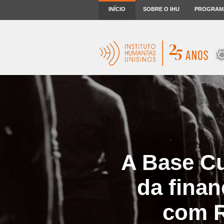
INÍCIO
SOBRE O IHU
PROGRAM
A Base Cu
da finan
com R