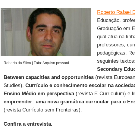
Roberto Rafael D
Educação, profe
Graduação em Ed
qual atua na lin
professores, curr
pedagógicas. Re
seguintes textos
Roberto da Silva | Foto: Arquivo pessoal
Secondary Educa
Between capacities and opportunities
(revista European
Studies),
Currículo e conhecimento escolar na socieda
Ensino Médio em perspectiva
(revista E-Curriculum) e
I
empreender: uma nova gramática curricular para o Ens
(revista Currículo sem Fronteiras).
Confira a entrevista.