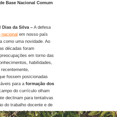
a de Base Nacional Comum
 Dias da Silva –
A defesa
o nacional
em nosso país
ra como uma novidade. Ao
mas décadas foram
 preocupações em torno das
onhecimentos, habilidades,
s recentemente,
que fossem posicionadas
áveis para a
formação dos
 campo do currículo olham
nte declinam para tentativas
ão do trabalho docente e de
Todavia, um debate em torno