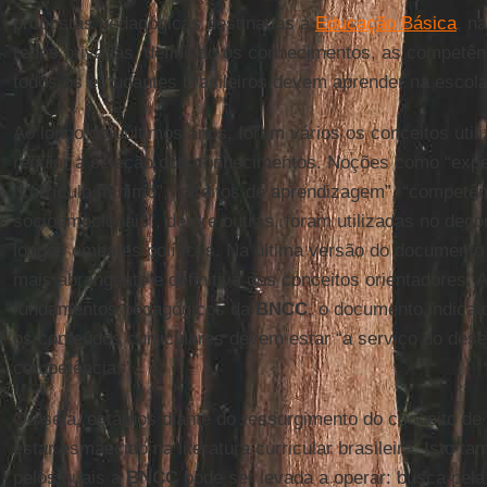
propostas pedagógicas destinadas à
Educação Básica
, n
redes privadas, definindo os conhecimentos, as competên
todos os estudantes brasileiros devem aprender na escola
Ao longo dos últimos anos, foram vários os conceitos util
regular a seleção dos conhecimentos. Noções como “expe
“currículo mínimo”, “direitos de aprendizagem”, “competên
socioemocionais”, dentre outras, foram utilizadas no deco
longos embates políticos. Na última versão do document
mais abrangente e definitiva dos conceitos orientadores. 
fundamentos pedagógicos da
BNCC
, o documento indica
os conteúdos curriculares devem estar “a serviço do des
competências”.
Ou seja, estamos diante do ressurgimento do conceito de
estar esmaecido na literatura curricular brasileira. Isto 
pelos quais a
BNCC
pode ser levada a operar: busca pela 