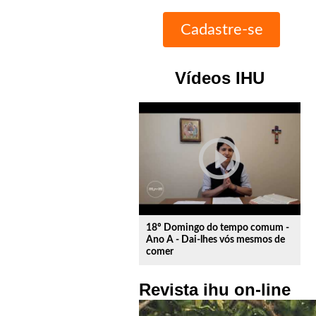
Vídeos IHU
play_circle_outline
18º Domingo do tempo comum -
Ano A - Dai-lhes vós mesmos de
comer
Revista ihu on-line