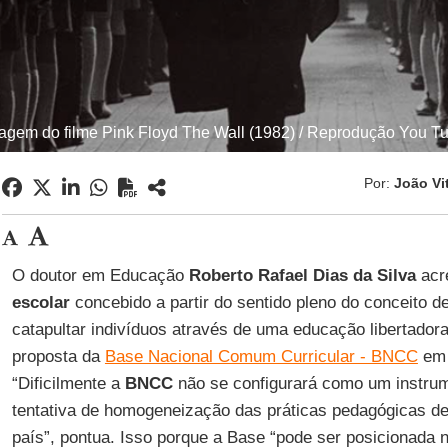
agem do filme Pink Floyd The Wall (1982) / Reprodução You T
Por:
João Vi
O doutor em Educação
Roberto Rafael Dias da Silva
acr
escolar
concebido a partir do sentido pleno do conceito 
catapultar indivíduos através de uma educação libertadora
proposta da
Base Nacional Comum Curricular - BNCC
em 
“Dificilmente a
BNCC
não se configurará como um instrum
tentativa de homogeneização das práticas pedagógicas d
país”, pontua. Isso porque a Base “pode ser posicionada n