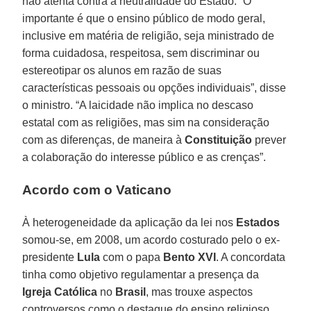
não atenta contra a neutralidade do Estado. “O
importante é que o ensino público de modo geral,
inclusive em matéria de religião, seja ministrado de
forma cuidadosa, respeitosa, sem discriminar ou
estereotipar os alunos em razão de suas
características pessoais ou opções individuais”, disse
o ministro. “A laicidade não implica no descaso
estatal com as religiões, mas sim na consideração
com as diferenças, de maneira à
Constituição
prever
a colaboração do interesse público e as crenças”.
Acordo com o Vaticano
À heterogeneidade da aplicação da lei nos
Estados
somou-se, em 2008, um acordo costurado pelo o ex-
presidente
Lula
com o papa
Bento XVI
. A concordata
tinha como objetivo regulamentar a presença da
Igreja Católica
no
Brasil
, mas trouxe aspectos
controversos como o destaque do ensino religioso,