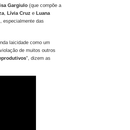
isa Gargiulo
(que compõe a
za
,
Lívia Cruz
e
Luana
is, especialmente das
fenda laicidade como um
 violação de muitos outros
eprodutivos
”, dizem as