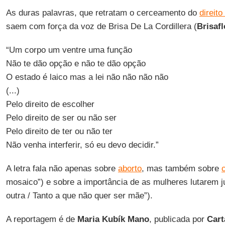
As duras palavras, que retratam o cerceamento do
direit
saem com força da voz de Brisa De La Cordillera (
Brisaf
“Um corpo um ventre uma função
Não te dão opção e não te dão opção
O estado é laico mas a lei não não não não
(...)
Pelo direito de escolher
Pelo direito de ser ou não ser
Pelo direito de ter ou não ter
Não venha interferir, só eu devo decidir.”
A letra fala não apenas sobre
aborto
, mas também sobre
mosaico”) e sobre a importância de as mulheres lutarem j
outra / Tanto a que não quer ser mãe”).
A reportagem é de
Maria Kubík Mano
, publicada por
Cart