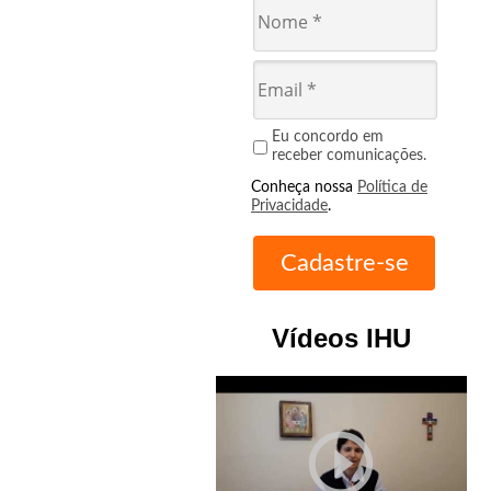
Eu concordo em
receber comunicações.
Conheça nossa
Política de
Privacidade
.
Vídeos IHU
play_circle_outline