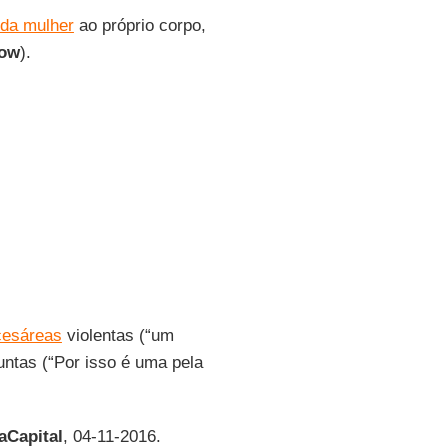
o da mulher
ao próprio corpo,
low
).
cesáreas
violentas (“um
untas (“Por isso é uma pela
aCapital
, 04-11-2016.