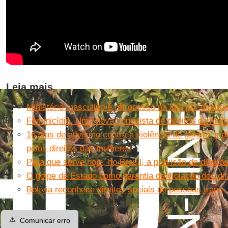
Leia mais
Ministério masculino é retrocesso na luta por direit
Feminicídio. Uma nova conquista de direitos da mulh
16 dias de ativismo contra a violência de gênero’ mob
pelos direitos das mulheres
Para que serve hoje, no Brasil, a previsão de direito
O golpe de Estado como garantia de violação dos dir
Bolívia reconhece direitos sociais de pessoas trans
⚠️
Comunicar erro