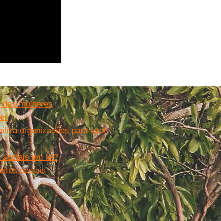
os das mulheres
er
iliza organizações para lutar
s sociais em lei?
eitos sociais