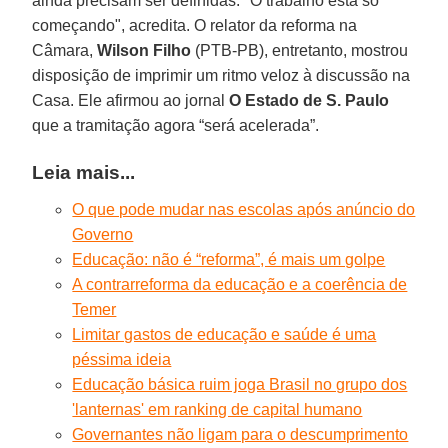
ainda precisam ser definidas. "O trabalho está só
começando", acredita. O relator da reforma na
Câmara,
Wilson Filho
(PTB-PB), entretanto, mostrou
disposição de imprimir um ritmo veloz à discussão na
Casa. Ele afirmou ao jornal
O Estado de S. Paulo
que a tramitação agora “será acelerada”.
Leia mais...
O que pode mudar nas escolas após anúncio do
Governo
Educação: não é “reforma”, é mais um golpe
A contrarreforma da educação e a coerência de
Temer
Limitar gastos de educação e saúde é uma
péssima ideia
Educação básica ruim joga Brasil no grupo dos
'lanternas' em ranking de capital humano
Governantes não ligam para o descumprimento