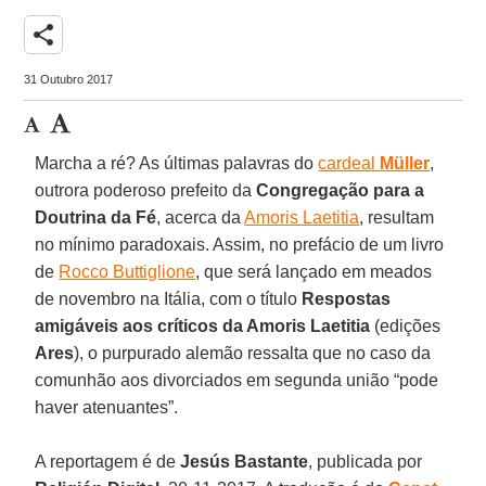
share
31 Outubro 2017
Marcha a ré? As últimas palavras do
cardeal
Müller
,
outrora poderoso prefeito da
Congregação para a
Doutrina da Fé
, acerca da
Amoris Laetitia
, resultam
no mínimo paradoxais. Assim, no prefácio de um livro
de
Rocco Buttiglione
, que será lançado em meados
de novembro na Itália, com o título
Respostas
amigáveis aos críticos da Amoris Laetitia
(edições
Ares
), o purpurado alemão ressalta que no caso da
comunhão aos divorciados em segunda união “pode
haver atenuantes”.
A reportagem é de
Jesús Bastante
, publicada por