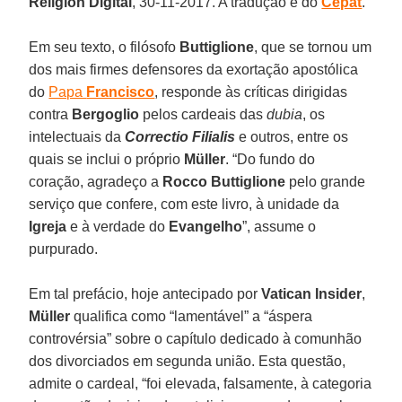
Religión Digital
, 30-11-2017. A tradução é do
Cepat
.
Em seu texto, o filósofo
Buttiglione
, que se tornou um
dos mais firmes defensores da exortação apostólica
do
Papa
Francisco
, responde às críticas dirigidas
contra
Bergoglio
pelos cardeais das
dubia
, os
intelectuais da
Correctio Filialis
e outros, entre os
quais se inclui o próprio
Müller
. “Do fundo do
coração, agradeço a
Rocco Buttiglione
pelo grande
serviço que confere, com este livro, à unidade da
Igreja
e à verdade do
Evangelho
”, assume o
purpurado.
Em tal prefácio, hoje antecipado por
Vatican Insider
,
Müller
qualifica como “lamentável” a “áspera
controvérsia” sobre o capítulo dedicado à comunhão
dos divorciados em segunda união. Esta questão,
admite o cardeal, “foi elevada, falsamente, à categoria