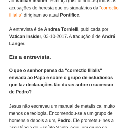
ao
Vatican Insider
, esmiúça (discutindo-as) todas as
acusações de heresia que os signatários da "
correctio
filialis
" dirigiram ao atual
Pontífice
.
A entrevista é de
Andrea Tornielli
, publicada por
Vatican Insider
, 03-10-2017. A tradução é de
André
Lange
r.
Eis a entrevista.
O que o senhor pensa da "correctio filialis"
enviada ao Papa e sobre o grupo de estudiosos
que faz declarações tão duras sobre o sucessor
de Pedro?
Jesus não escreveu um manual de metafísica, muito
menos de teologia. Encomendou-se a um grupo de
homens e depois a um,
Pedro
. Ele prometeu-lhes a
assistência do Espírito Santo. Aqui, um grupo de