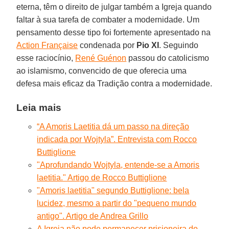
eterna, têm o direito de julgar também a Igreja quando
faltar à sua tarefa de combater a modernidade. Um
pensamento desse tipo foi fortemente apresentado na
Action Française
condenada por
Pio XI
. Seguindo
esse raciocínio,
René Guénon
passou do catolicismo
ao islamismo, convencido de que oferecia uma
defesa mais eficaz da Tradição contra a modernidade.
Leia mais
“A Amoris Laetitia dá um passo na direção
indicada por Wojtyla”. Entrevista com Rocco
Buttiglione
"Aprofundando Wojtyla, entende-se a Amoris
laetitia." Artigo de Rocco Buttiglione
"Amoris laetitia" segundo Buttiglione: bela
lucidez, mesmo a partir do "pequeno mundo
antigo". Artigo de Andrea Grillo
A Igreja não pode permanecer prisioneira do