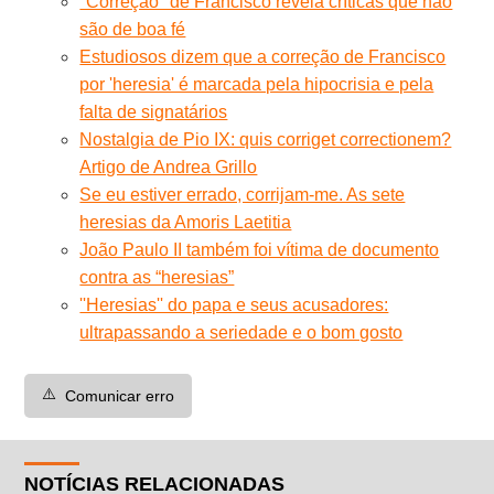
''Correção'' de Francisco revela críticas que não
são de boa fé
Estudiosos dizem que a correção de Francisco
por 'heresia' é marcada pela hipocrisia e pela
falta de signatários
Nostalgia de Pio IX: quis corriget correctionem?
Artigo de Andrea Grillo
Se eu estiver errado, corrijam-me. As sete
heresias da Amoris Laetitia
João Paulo II também foi vítima de documento
contra as “heresias”
''Heresias'' do papa e seus acusadores:
ultrapassando a seriedade e o bom gosto
⚠️
Comunicar erro
NOTÍCIAS RELACIONADAS