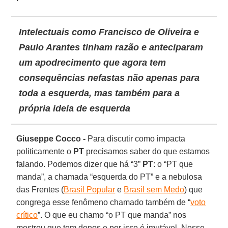
Intelectuais como Francisco de Oliveira e
Paulo Arantes tinham razão e anteciparam
um apodrecimento que agora tem
consequências nefastas não apenas para
toda a esquerda, mas também para a
própria ideia de esquerda
Giuseppe Cocco -
Para discutir como impacta
politicamente o
PT
precisamos saber do que estamos
falando. Podemos dizer que há “3”
PT
: o “PT que
manda”, a chamada “esquerda do PT” e a nebulosa
das Frentes (
Brasil Popular
e
Brasil sem Medo
) que
congrega esse fenômeno chamado também de “
voto
crítico
”. O que eu chamo “o PT que manda” nos
mostrou que tem donos e por isso é imutável. Nesse