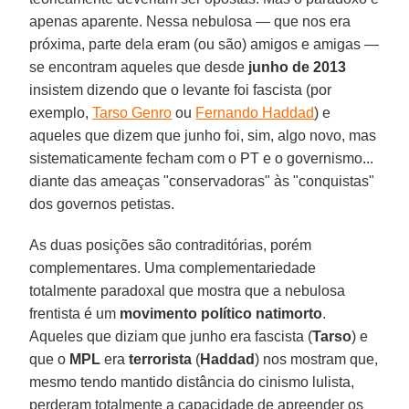
apenas aparente. Nessa nebulosa — que nos era
próxima, parte dela eram (ou são) amigos e amigas —
se encontram aqueles que desde
junho de 2013
insistem dizendo que o levante foi fascista (por
exemplo,
Tarso Genro
ou
Fernando Haddad
) e
aqueles que dizem que junho foi, sim, algo novo, mas
sistematicamente fecham com o PT e o governismo...
diante das ameaças "conservadoras" às "conquistas"
dos governos petistas.
As duas posições são contraditórias, porém
complementares. Uma complementariedade
totalmente paradoxal que mostra que a nebulosa
frentista é um
movimento político natimorto
.
Aqueles que diziam que junho era fascista (
Tarso
) e
que o
MPL
era
terrorista
(
Haddad
) nos mostram que,
mesmo tendo mantido distância do cinismo lulista,
perderam totalmente a capacidade de apreender os