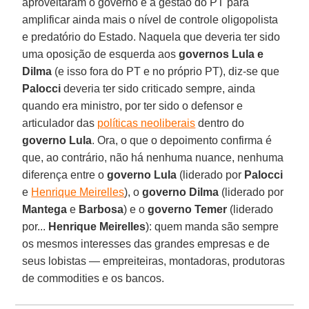
aproveitaram o governo e a gestão do PT para
amplificar ainda mais o nível de controle oligopolista
e predatório do Estado. Naquela que deveria ter sido
uma oposição de esquerda aos
governos Lula e
Dilma
(e isso fora do PT e no próprio PT), diz-se que
Palocci
deveria ter sido criticado sempre, ainda
quando era ministro, por ter sido o defensor e
articulador das
políticas neoliberais
dentro do
governo Lula
. Ora, o que o depoimento confirma é
que, ao contrário, não há nenhuma nuance, nenhuma
diferença entre o
governo Lula
(liderado por
Palocci
e
Henrique Meirelles
), o
governo Dilma
(liderado por
Mantega
e
Barbosa
) e o
governo Temer
(liderado
por...
Henrique Meirelles
): quem manda são sempre
os mesmos interesses das grandes empresas e de
seus lobistas — empreiteiras, montadoras, produtoras
de commodities e os bancos.