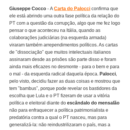
Giuseppe Cocco
- A
Carta do Palocci
confirma que
ele está abrindo uma outra fase política da relação do
PT com a questão da corrupção, algo que me fez logo
pensar o que aconteceu na Itália, quando as
colaborações judiciárias (na esquerda armada)
viraram também arrependimentos políticos. As cartas
de "dissociação" que muitos intelectuais italianos
assinaram desde as prisões são parte disso e foram
ainda mais eficazes no desmonte - para o bem e para
o mal - da esquerda radical daquela época.
Palocci
,
pelo visto, decidiu fazer as duas coisas e mostrou que
tem "bambus", porque pode revelar os bastidores da
escolha que Lula e o PT fizeram de usar a vitória
política e eleitoral diante do
escândalo do mensalão
não para enfraquecer a política patrimonialista e
predatória contra a qual o PT nasceu, mas para
generalizá-la: não reindustrilizaram o país, mas a