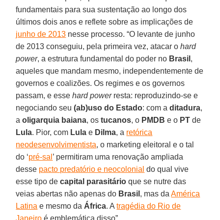
fundamentais para sua sustentação ao longo dos
últimos dois anos e reflete sobre as implicações de
junho de 2013
nesse processo. “O levante de junho
de 2013 conseguiu, pela primeira vez, atacar o
hard
power
, a estrutura fundamental do poder no
Brasil
,
aqueles que mandam mesmo, independentemente de
governos e coalizões. Os regimes e os governos
passam, e esse
hard power
resta: reproduzindo-se e
negociando seu
(ab)uso do Estado
: com a
ditadura
,
a
oligarquia baiana
, os
tucanos
, o
PMDB
e o
PT
de
Lula
. Pior, com
Lula
e
Dilma
, a
retórica
neodesenvolvimentista
, o marketing eleitoral e o tal
do ‘
pré-sal
’ permitiram uma renovação ampliada
desse
pacto predatório e neocolonial
do qual vive
esse tipo de
capital parasitário
que se nutre das
veias abertas não apenas do
Brasil
, mas da
América
Latina
e mesmo da
África
. A
tragédia do Rio de
Janeiro
é emblemática disso”.