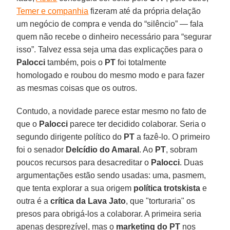
Temer e companhia
fizeram até da própria delação
um negócio de compra e venda do “silêncio” — fala
quem não recebe o dinheiro necessário para “segurar
isso”. Talvez essa seja uma das explicações para o
Palocci
também, pois o
PT
foi totalmente
homologado e roubou do mesmo modo e para fazer
as mesmas coisas que os outros.
Contudo, a novidade parece estar mesmo no fato de
que o
Palocci
parece ter decidido colaborar. Seria o
segundo dirigente político do
PT
a fazê-lo. O primeiro
foi o senador
Delcídio do Amaral
. Ao
PT
, sobram
poucos recursos para desacreditar o
Palocci
. Duas
argumentações estão sendo usadas: uma, pasmem,
que tenta explorar a sua origem
política trotskista
e
outra é a
crítica da Lava Jato
, que "torturaria" os
presos para obrigá-los a colaborar. A primeira seria
apenas desprezível, mas o
marketing do PT
nos