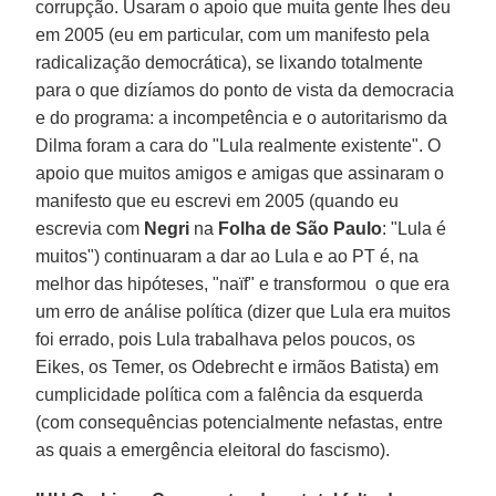
corrupção. Usaram o apoio que muita gente lhes deu
em 2005 (eu em particular, com um manifesto pela
radicalização democrática), se lixando totalmente
para o que dizíamos do ponto de vista da democracia
e do programa: a incompetência e o autoritarismo da
Dilma foram a cara do "Lula realmente existente". O
apoio que muitos amigos e amigas que assinaram o
manifesto que eu escrevi em 2005 (quando eu
escrevia com
Negri
na
Folha de São Paulo
: "Lula é
muitos") continuaram a dar ao Lula e ao PT é, na
melhor das hipóteses, "naïf" e transformou o que era
um erro de análise política (dizer que Lula era muitos
foi errado, pois Lula trabalhava pelos poucos, os
Eikes, os Temer, os Odebrecht e irmãos Batista) em
cumplicidade política com a falência da esquerda
(com consequências potencialmente nefastas, entre
as quais a emergência eleitoral do fascismo).