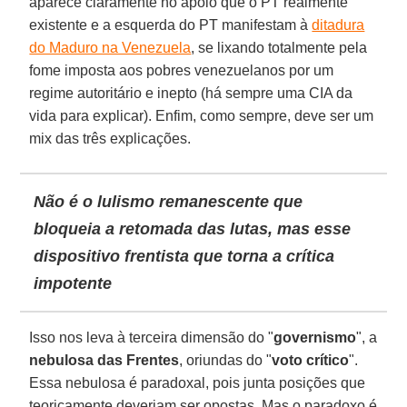
aparece claramente no apoio que o PT realmente
existente e a esquerda do PT manifestam à
ditadura
do Maduro na Venezuela
, se lixando totalmente pela
fome imposta aos pobres venezuelanos por um
regime autoritário e inepto (há sempre uma CIA da
vida para explicar). Enfim, como sempre, deve ser um
mix das três explicações.
Não é o lulismo remanescente que
bloqueia a retomada das lutas, mas esse
dispositivo frentista que torna a crítica
impotente
Isso nos leva à terceira dimensão do "
governismo
", a
nebulosa das Frentes
, oriundas do "
voto crítico
".
Essa nebulosa é paradoxal, pois junta posições que
teoricamente deveriam ser opostas. Mas o paradoxo é