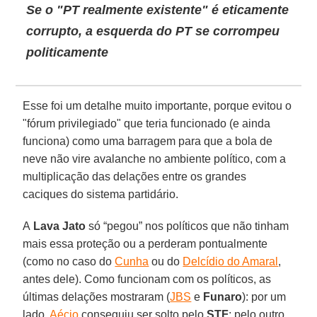
Se o "PT realmente existente" é eticamente
corrupto, a esquerda do PT se corrompeu
politicamente
Esse foi um detalhe muito importante, porque evitou o
"fórum privilegiado" que teria funcionado (e ainda
funciona) como uma barragem para que a bola de
neve não vire avalanche no ambiente político, com a
multiplicação das delações entre os grandes
caciques do sistema partidário.
A
Lava Jato
só “pegou” nos políticos que não tinham
mais essa proteção ou a perderam pontualmente
(como no caso do
Cunha
ou do
Delcídio do Amaral
,
antes dele). Como funcionam com os políticos, as
últimas delações mostraram (
JBS
e
Funaro
): por um
lado,
Aécio
conseguiu ser solto pelo
STF
; pelo outro,