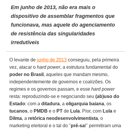
Em junho de 2013, não era mais o
dispositivo de assemblar fragmentos que
funcionava, mas aquele do agenciamento
de resistência das singularidades
irredutíveis
O levante de
junho de 2013
conseguiu, pela primeira
vez, atacar o
hard power
, a estrutura fundamental do
poder no Brasil
, aqueles que mandam mesmo,
independentemente de governos e coalizões. Os
regimes e os governos passam, e esse
hard power
resta: reproduzindo-se e negociando seu
(ab)uso do
Estado
: com a
ditadura
, a
oligarquia baiana
, os
tucanos
, o
PMDB
e o
PT
de
Lula
. Pior, com
Lula
e
Dilma
, a
retórica neodesenvolvimentista
, o
marketing eleitoral e o tal do "
pré-sa
l" permitiram uma