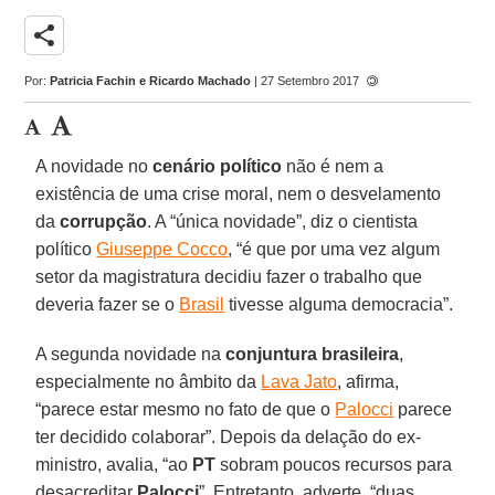
share
Por:
Patricia Fachin e Ricardo Machado
| 27 Setembro 2017
A novidade no
cenário político
não é nem a
existência de uma crise moral, nem o desvelamento
da
corrupção
. A “única novidade”, diz o cientista
político
Giuseppe Cocco
, “é que por uma vez algum
setor da magistratura decidiu fazer o trabalho que
deveria fazer se o
Brasil
tivesse alguma democracia”.
A segunda novidade na
conjuntura brasileira
,
especialmente no âmbito da
Lava Jato
, afirma,
“parece estar mesmo no fato de que o
Palocci
parece
ter decidido colaborar”. Depois da delação do ex-
ministro, avalia, “ao
PT
sobram poucos recursos para
desacreditar
Palocci
”. Entretanto, adverte, “duas